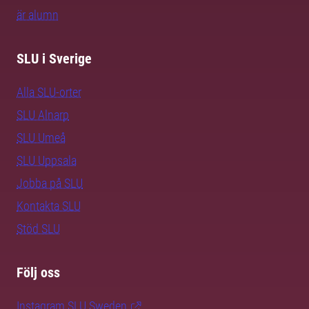
är alumn
SLU i Sverige
Alla SLU-orter
SLU Alnarp
SLU Umeå
SLU Uppsala
Jobba på SLU
Kontakta SLU
Stöd SLU
Följ oss
Instagram SLU.Sweden