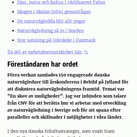
Djur, natur och kultur i världsarvet Falun
Skogen i Skolan lyfter genusfrågan
De naturvägledda blir allt yngre
Naturvägledning så in i Norden
Stor satsning på Udeskole i Danmark
Ta del av nyhetsbrevsutskicket här.
Föreståndaren har ordet
Förra veckan samlades 150 engagerade danska
naturvägledare till årskonferens i Rebild på Jylland för
att diskutera naturvägledningens framtid. Temat var
”En skov av muligheder”. Jag var inbjuden som talare
från CNV för att berätta hur vi arbetar med utveckling
av naturvägledning i Sverige och för att spana efter
paralleller och skillnader i möjligheter i våra länder.
I den nya danska friluftsstrategin, som vuxit fram