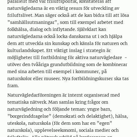
parallellt med vår friluftspolitik, konstateras att
naturvägledarna är en viktig resurs för utveckling av
friluftslivet. Man säger också att de kan bidra till att lösa
”samhällsutmaningar”, som till exempel arbetet med
folkhälsa, dialog och inflytande. Självklart kan
naturvägledarna också locka danskarna ut i och hjälpa
dem att utveckla sin kunskap och känsla för naturen och
kulturlandskapet. Ett viktigt inslag i strategin är
möjligheter till fortbildning för aktiva naturvägledare -
utöver den tvååriga grundutbildning som de kombinerar
med sina arbeten till exempel i kommuner, på
naturskolor eller museer. Nya fortbildningskurser ska tas
fram.
Naturvägledarföreningen är internt organiserad med
tematiska nätverk. Man samlas kring frågor om
naturvägledning och följande teman: yngre barn,
”borgerinddragelse” (demokrati och delaktighet), hälsa,
uteskola, naturskola (för dem som har en ”egen”
naturskola), upplevelseekonomi, sociala medier och