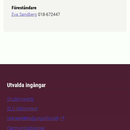
Föreståndare
Eva Sandberg
018-672447
Utvalda ingångar
Studentwebb
SLU-biblioteket
Universitetsdjursjukhuset
Centrumbildningar