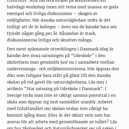
friluftsliv. Alla nätverk erbjöd på konferensen en
halvdags workshop inom sitt tema med massor av goda
exempel och livliga diskussioner – skogen av
möjligheter. När danska naturvägledare möts är det
tydligt att de är kollegor – även om de kanske bara ses
fysiskt någon gång per år. Kårandan är stark,
diskussionerna livliga och skratten många.
Den mest spännande utvecklingen i Danmark idag är
kanske den stora satsningen på ”Udeskole” i den
skolreform man genomför just nu i samarbete mellan
undervisnings- och miljöministerierna. Här öppnas den
dörr som tidigare bara stått på glänt till den danska
skolan på vid gavel för naturvägledarna. Läs mer i
artikeln ”Stor satsning på Udeskole i Danmark”. I
Sverige tycks man inte se riktigt samma potential i en
skola som öppnar sig mot samhället utanför. Arbetet
med friluftsmålet om skolan verkar inte riktigt ha
kommit igång ännu. Eller är det oklart vem som har
ansvar för att arbeta med genomförande av målet? Läs
om hur Skolverket och Naturvårdsverket ser på saken i