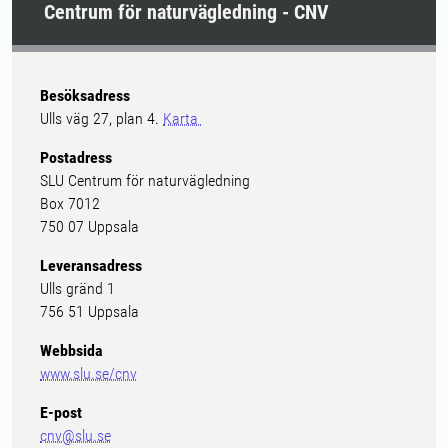
Centrum för naturvägledning - CNV
Besöksadress
Ulls väg 27, plan 4.
Karta
Postadress
SLU Centrum för naturvägledning
Box 7012
750 07 Uppsala
Leveransadress
Ulls gränd 1
756 51 Uppsala
Webbsida
www.slu.se/cnv
E-post
cnv@slu.se