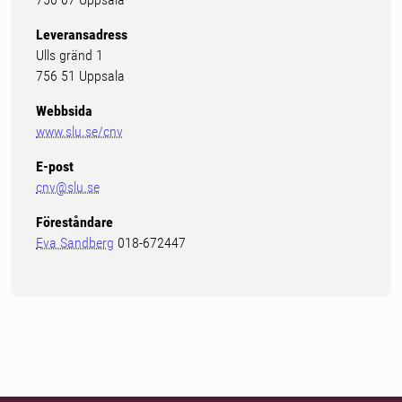
Leveransadress
Ulls gränd 1
756 51 Uppsala
Webbsida
www.slu.se/cnv
E-post
cnv@slu.se
Föreståndare
Eva Sandberg
018-672447