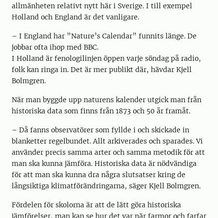
allmänheten relativt nytt här i Sverige. I till exempel
Holland och England är det vanligare.
– I England har ”Nature’s Calendar” funnits länge. De
jobbar ofta ihop med BBC.
I Holland är fenologilinjen öppen varje söndag på radio,
folk kan ringa in. Det är mer publikt där, hävdar Kjell
Bolmgren.
När man byggde upp naturens kalender utgick man från
historiska data som finns från 1873 och 50 år framåt.
– Då fanns observatörer som fyllde i och skickade in
blanketter regelbundet. Allt arkiverades och sparades. Vi
använder precis samma arter och samma metodik för att
man ska kunna jämföra. Historiska data är nödvändiga
för att man ska kunna dra några slutsatser kring de
långsiktiga klimatförändringarna, säger Kjell Bolmgren.
Fördelen för skolorna är att de lätt göra historiska
jämförelser, man kan se hur det var när farmor och farfar