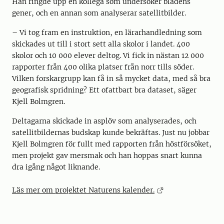
Han ringde upp en kollega som undersöker bladens
gener, och en annan som analyserar satellitbilder.
– Vi tog fram en instruktion, en lärarhandledning som
skickades ut till i stort sett alla skolor i landet. 400
skolor och 10 000 elever deltog. Vi fick in nästan 12 000
rapporter från 400 olika platser från norr tills söder.
Vilken forskargrupp kan få in så mycket data, med så bra
geografisk spridning? Ett ofattbart bra dataset, säger
Kjell Bolmgren.
Deltagarna skickade in asplöv som analyserades, och
satellitbildernas budskap kunde bekräftas. Just nu jobbar
Kjell Bolmgren för fullt med rapporten från höstförsöket,
men projekt gav mersmak och han hoppas snart kunna
dra igång något liknande.
Läs mer om projektet Naturens kalender.