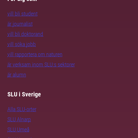
vill bli student
är journalist
vill bli doktorand
vill söka jobb
vill rapportera om naturen
är verksam inom SLU:s sektorer
är alumn
SLU i Sverige
Alla SLU-orter
SLU Alnarp
SLU Umeå