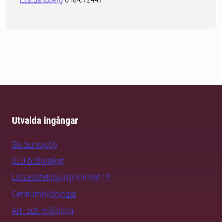
Utvalda ingångar
Studentwebb
SLU-biblioteket
Universitetsdjursjukhuset
Centrumbildningar
Art- och miljödata