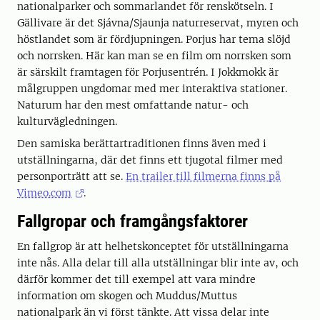
nationalparker och sommarlandet för renskötseln. I
Gällivare är det Sjávna/Sjaunja naturreservat, myren och
höstlandet som är fördjupningen. Porjus har tema slöjd
och norrsken. Här kan man se en film om norrsken som
är särskilt framtagen för Porjusentrén. I Jokkmokk är
målgruppen ungdomar med mer interaktiva stationer.
Naturum har den mest omfattande natur- och
kulturvägledningen.
Den samiska berättartraditionen finns även med i
utställningarna, där det finns ett tjugotal filmer med
personporträtt att se.
En trailer till filmerna finns på
Vimeo.com
.
Fallgropar och framgångsfaktorer
En fallgrop är att helhetskonceptet för utställningarna
inte nås. Alla delar till alla utställningar blir inte av, och
därför kommer det till exempel att vara mindre
information om skogen och Muddus/Muttus
nationalpark än vi först tänkte. Att vissa delar inte