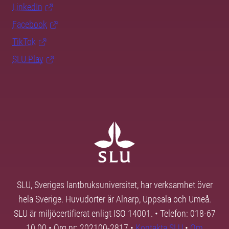
LinkedIn
Facebook
TikTok
SLU Play
SLU, Sveriges lantbruksuniversitet, har verksamhet över
hela Sverige. Huvudorter är Alnarp, Uppsala och Umeå.
SLU är miljöcertifierat enligt ISO 14001. • Telefon: 018-67
10 00 • Org nr: 202100-2817 •
Kontakta SLU
•
Om