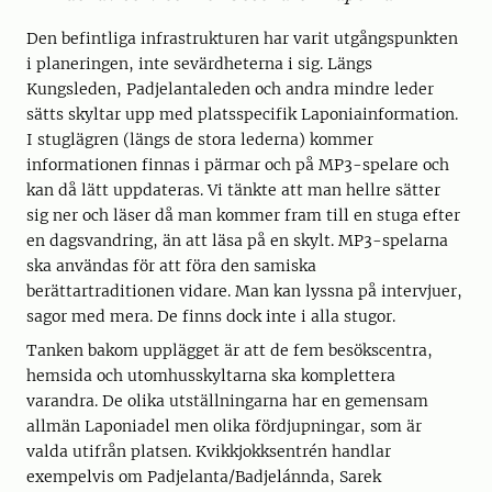
Den befintliga infrastrukturen har varit utgångspunkten
i planeringen, inte sevärdheterna i sig. Längs
Kungsleden, Padjelantaleden och andra mindre leder
sätts skyltar upp med platsspecifik Laponiainformation.
I stuglägren (längs de stora lederna) kommer
informationen finnas i pärmar och på MP3-spelare och
kan då lätt uppdateras. Vi tänkte att man hellre sätter
sig ner och läser då man kommer fram till en stuga efter
en dagsvandring, än att läsa på en skylt. MP3-spelarna
ska användas för att föra den samiska
berättartraditionen vidare. Man kan lyssna på intervjuer,
sagor med mera. De finns dock inte i alla stugor.
Tanken bakom upplägget är att de fem besökscentra,
hemsida och utomhusskyltarna ska komplettera
varandra. De olika utställningarna har en gemensam
allmän Laponiadel men olika fördjupningar, som är
valda utifrån platsen. Kvikkjokksentrén handlar
exempelvis om Padjelanta/Badjelánnda, Sarek