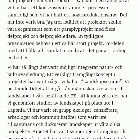
här projektet har varit för stort, särskilt med tanke på att
vi har haft ett konsensusförfarande i processen
samtidigt som vi har haft ett högt produktionskrav. Det
har inte varit bra. Jag tror istället att projektet skulle
vara organiserat som ett paraplyprojekt med flera
delprojekt och delprojektledare. En tydligare
organisation behövs i ett så här stort projekt. Fördelen
med att hålla allt samlat är ändå att det går att få ihop
en helhet.
Vi har så långt det varit möjligt integrerat natur- och
kulturvägledning. Ett verkligt framgångskoncept i
projektet har varit något vi kallar ”Landskapsstudie”. Vi
bestämde tidigt att utgå från människans relation till
landskapet i vårt berättande. För att kunna göra det har
vi genomfört studier av landskapet på plats ute i
Laponia. Vi har varit en grupp ekologer, renskötare,
arkeologer och kommunikatörer som varit ute
tillsammans och diskuterat landskapet ur våra olika
perspektiv. Arbetet har varit synnerligen framgångsrikt,
beroende på att vi har varit prestigelösa och lyssnat på