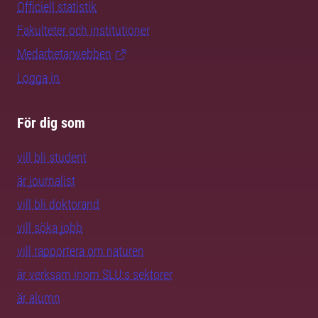
Officiell statistik
Fakulteter och institutioner
Medarbetarwebben
Logga in
För dig som
vill bli student
är journalist
vill bli doktorand
vill söka jobb
vill rapportera om naturen
är verksam inom SLU:s sektorer
är alumn