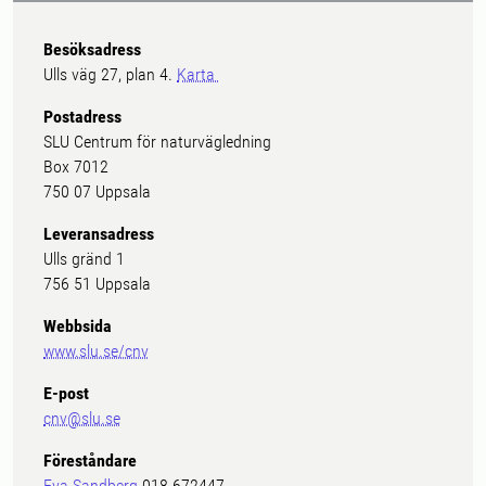
Besöksadress
Ulls väg 27, plan 4.
Karta
Postadress
SLU Centrum för naturvägledning
Box 7012
750 07 Uppsala
Leveransadress
Ulls gränd 1
756 51 Uppsala
Webbsida
www.slu.se/cnv
E-post
cnv@slu.se
Föreståndare
Eva Sandberg
018-672447