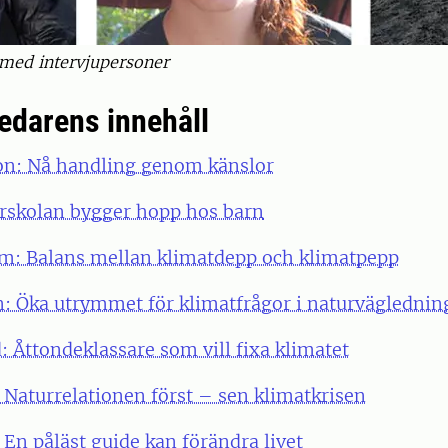
 med intervjupersoner
edarens innehåll
ton: Nå handling genom känslor
urskolan bygger hopp hos barn
öm: Balans mellan klimatdepp och klimatpepp
n: Öka utrymmet för klimatfrågor i naturväglednin
 Åttondeklassare som vill fixa klimatet
 Naturrelationen först – sen klimatkrisen
 En påläst guide kan förändra livet