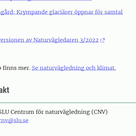
gård: Krympande glaciärer öppnar för samtal
versionen av Naturvägledaren 3/2022
 finns mer.
Se naturvägledning och klimat.
akt
SLU Centrum för naturvägledning (CNV)
cnv@slu.se