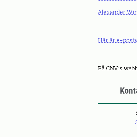
Alexander Win
Här är e-post
På CNV:s webb
Kont