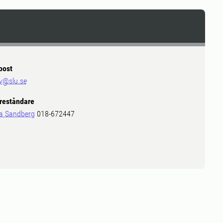
post
v@slu.se
reståndare
a Sandberg
018-672447