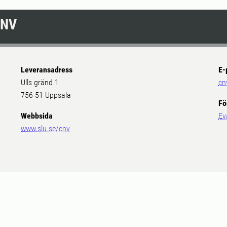
CNV
Leveransadress
E-
Ulls gränd 1
cn
756 51 Uppsala
Fö
Webbsida
Ev
www.slu.se/cnv