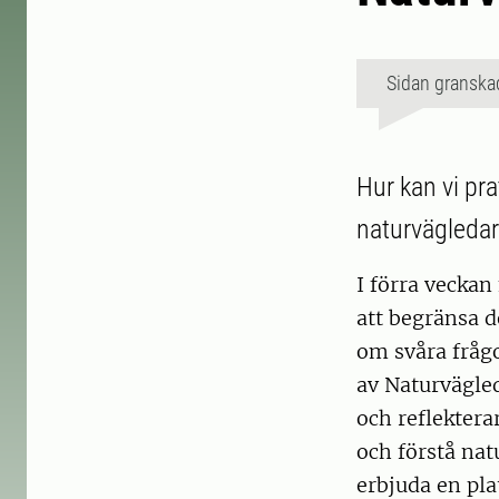
Sidan granska
Hur kan vi pr
naturvägledar
I förra veckan 
att begränsa d
om svåra fråg
av Naturvägle
och reflekterar
och förstå nat
erbjuda en pla