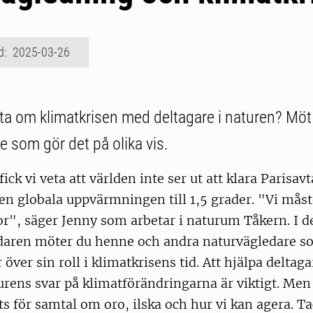
d: 2025-03-26
ata om klimatkrisen med deltagare i naturen? Möt
e som gör det på olika vis.
fick vi veta att världen inte ser ut att klara Parisa
en globala uppvärmningen till 1,5 grader. "Vi måst
or", säger Jenny som arbetar i naturum Tåkern. I 
daren möter du henne och andra naturvägledare s
 över sin roll i klimatkrisens tid. Att hjälpa deltaga
urens svar på klimatförändringarna är viktigt. Men
ts för samtal om oro, ilska och hur vi kan agera. Tac