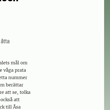
 åtta
vtalets mål om
e våga prata
detta nummer
om berättar
re att se, tolka
 också att
k till Åsa