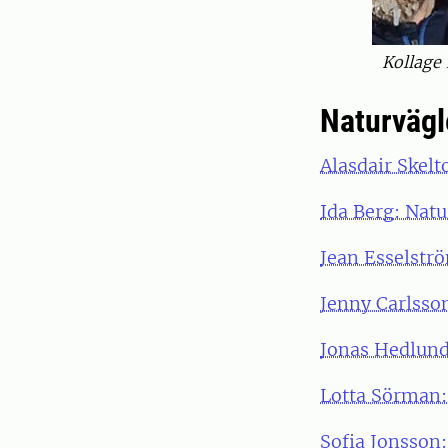
Kollage
Naturvägl
Alasdair Skel
Ida Berg: Nat
Jean Esselstr
Jenny Carlsso
Jonas Hedlund:
Lotta Sörman:
Sofia Jonsson: