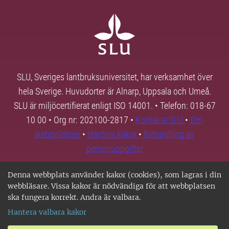
SLU, Sveriges lantbruksuniversitet, har verksamhet över
hela Sverige. Huvudorter är Alnarp, Uppsala och Umeå.
SLU är miljöcertifierat enligt ISO 14001. • Telefon: 018-67
10 00 • Org nr: 202100-2817 •
Kontakta SLU
•
Om
webbplatsen
•
Hantera kakor
•
Behandling av
personuppgifter
Denna webbplats använder kakor (cookies), som lagras i din
webbläsare. Vissa kakor är nödvändiga för att webbplatsen
ska fungera korrekt. Andra är valbara.
Hantera valbara kakor