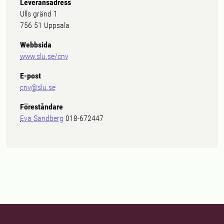
Leveransadress
Ulls gränd 1
756 51 Uppsala
Webbsida
www.slu.se/cnv
E-post
cnv@slu.se
Föreståndare
Eva Sandberg
018-672447