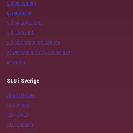
vill bli student
är journalist
vill bli doktorand
vill söka jobb
vill rapportera om naturen
är verksam inom SLU:s sektorer
är alumn
SLU i Sverige
Alla SLU-orter
SLU Alnarp
SLU Umeå
SLU Uppsala