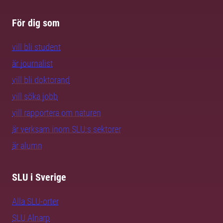
För dig som
vill bli student
är journalist
vill bli doktorand
vill söka jobb
vill rapportera om naturen
är verksam inom SLU:s sektorer
är alumn
SLU i Sverige
Alla SLU-orter
SLU Alnarp