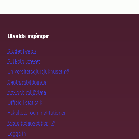
Utvalda ingångar
Studentwebb
SLU-biblioteket
Universitetsdjursjukhuset
Centrumbildningar
Art- och miljödata
Officiell statistik
Fakulteter och institutioner
Medarbetarwebben
Logga in