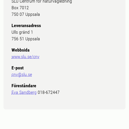
SLU Centrum för naturvägledning
Box 7012
750 07 Uppsala
Leveransadress
Ulls gränd 1
756 51 Uppsala
Webbsida
www.slu.se/cnv
E-post
cnv@slu.se
Föreståndare
Eva Sandberg
018-672447