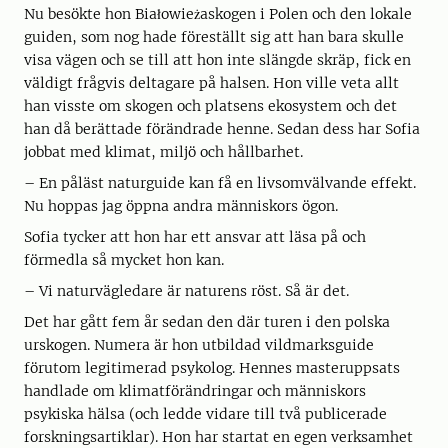
Nu besökte hon Białowieżaskogen i Polen och den lokale
guiden, som nog hade föreställt sig att han bara skulle
visa vägen och se till att hon inte slängde skräp, fick en
väldigt frågvis deltagare på halsen. Hon ville veta allt
han visste om skogen och platsens ekosystem och det
han då berättade förändrade henne. Sedan dess har Sofia
jobbat med klimat, miljö och hållbarhet.
– En påläst naturguide kan få en livsomvälvande effekt.
Nu hoppas jag öppna andra människors ögon.
Sofia tycker att hon har ett ansvar att läsa på och
förmedla så mycket hon kan.
– Vi naturvägledare är naturens röst. Så är det.
Det har gått fem år sedan den där turen i den polska
urskogen. Numera är hon utbildad vildmarksguide
förutom legitimerad psykolog. Hennes masteruppsats
handlade om klimatförändringar och människors
psykiska hälsa (och ledde vidare till två publicerade
forskningsartiklar). Hon har startat en egen verksamhet