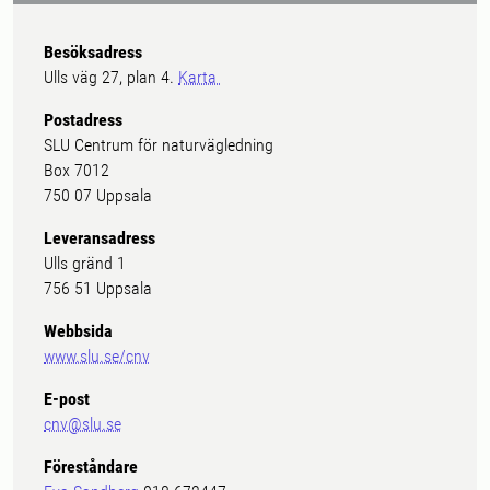
Besöksadress
Ulls väg 27, plan 4.
Karta
Postadress
SLU Centrum för naturvägledning
Box 7012
750 07 Uppsala
Leveransadress
Ulls gränd 1
756 51 Uppsala
Webbsida
www.slu.se/cnv
E-post
cnv@slu.se
Föreståndare