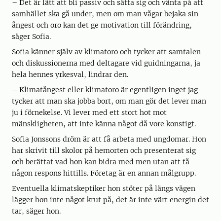
– Det är lätt att bli passiv och sätta sig och vänta på att
samhället ska gå under, men om man vågar bejaka sin
ångest och oro kan det ge motivation till förändring,
säger Sofia.
Sofia känner själv av klimatoro och tycker att samtalen
och diskussionerna med deltagare vid guidningarna, ja
hela hennes yrkesval, lindrar den.
– Klimatångest eller klimatoro är egentligen inget jag
tycker att man ska jobba bort, om man gör det lever man
ju i förnekelse. Vi lever med ett stort hot mot
mänskligheten, att inte känna något då vore konstigt.
Sofia Jonssons dröm är att få arbeta med ungdomar. Hon
har skrivit till skolor på hemorten och presenterat sig
och berättat vad hon kan bidra med men utan att få
någon respons hittills. Företag är en annan målgrupp.
Eventuella klimatskeptiker hon stöter på längs vägen
lägger hon inte något krut på, det är inte värt energin det
tar, säger hon.