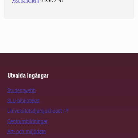
Eva Sandberg
018-672447
Utvalda ingångar
Studentwebb
SLU-biblioteket
Universitetsdjursjukhuset
Centrumbildningar
Art- och miljödata