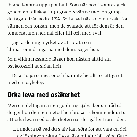
ibland komma upp spontant. Som när hon i somras gick
genom en tallskog i +30 graders värme med en grupp
deltagare från södra USA. Sofia bad nästan om ursäkt för
värmen och torkan, men de svarade att för dem är den
temperaturen normal eller till och med sval.
– Jag lärde mig mycket av att prata om
klimatförändringarna med dem, säger hon.
Som vildmarksguide lägger hon nästan alltid sin
psykologroll åt sidan helt.
– De är ju på semester och har inte betalt för att gå ut
med en psykolog.
Orka leva med osäkerhet
Men om deltagarna i en guidning själva ber om råd så
delger hon dem en metod hon brukar rekommendera för
att orka leva med osäkerheten när det gäller framtiden.
Fundera på vad du själv kan göra för att vara en del
av lösningen. Sluta flyga, åka mindre bil, köpa färre