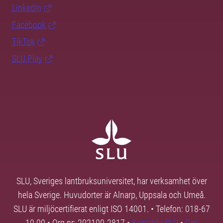
LinkedIn
Facebook
TikTok
SLU Play
SLU, Sveriges lantbruksuniversitet, har verksamhet över
hela Sverige. Huvudorter är Alnarp, Uppsala och Umeå.
SLU är miljöcertifierat enligt ISO 14001. • Telefon: 018-67
10 00 • Org nr: 202100-2817 •
Kontakta SLU
•
Om