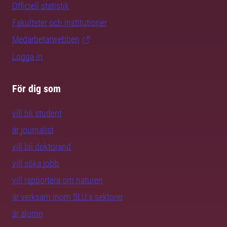
Officiell statistik
Fakulteter och institutioner
Medarbetarwebben
Logga in
För dig som
vill bli student
är journalist
vill bli doktorand
vill söka jobb
vill rapportera om naturen
är verksam inom SLU:s sektorer
är alumn