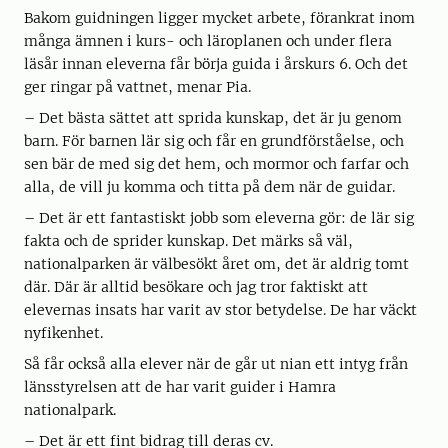
Bakom guidningen ligger mycket arbete, förankrat inom
många ämnen i kurs- och läroplanen och under flera
läsår innan eleverna får börja guida i årskurs 6. Och det
ger ringar på vattnet, menar Pia.
– Det bästa sättet att sprida kunskap, det är ju genom
barn. För barnen lär sig och får en grundförståelse, och
sen bär de med sig det hem, och mormor och farfar och
alla, de vill ju komma och titta på dem när de guidar.
– Det är ett fantastiskt jobb som eleverna gör: de lär sig
fakta och de sprider kunskap. Det märks så väl,
nationalparken är välbesökt året om, det är aldrig tomt
där. Där är alltid besökare och jag tror faktiskt att
elevernas insats har varit av stor betydelse. De har väckt
nyfikenhet.
Så får också alla elever när de går ut nian ett intyg från
länsstyrelsen att de har varit guider i Hamra
nationalpark.
– Det är ett fint bidrag till deras cv.