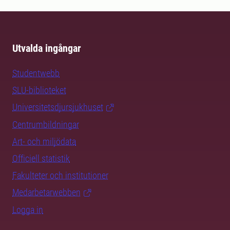
Utvalda ingångar
Studentwebb
SLU-biblioteket
Universitetsdjursjukhuset
Centrumbildningar
Art- och miljödata
Officiell statistik
Fakulteter och institutioner
Medarbetarwebben
Logga in