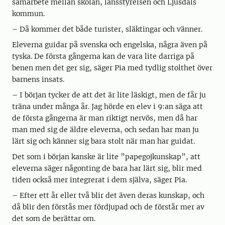
samarbete mellan skolan, länsstyrelsen och Ljusdals
kommun.
– Då kommer det både turister, släktingar och vänner.
Eleverna guidar på svenska och engelska, några även på
tyska. De första gångerna kan de vara lite darriga på
benen men det ger sig, säger Pia med tydlig stolthet över
barnens insats.
– I början tycker de att det är lite läskigt, men de får ju
träna under många år. Jag hörde en elev i 9:an säga att
de första gångerna är man riktigt nervös, men då har
man med sig de äldre eleverna, och sedan har man ju
lärt sig och känner sig bara stolt när man har guidat.
Det som i början kanske är lite ”papegojkunskap”, att
eleverna säger någonting de bara har lärt sig, blir med
tiden också mer integrerat i dem själva, säger Pia.
– Efter ett år eller två blir det även deras kunskap, och
då blir den förstås mer fördjupad och de förstår mer av
det som de berättar om.