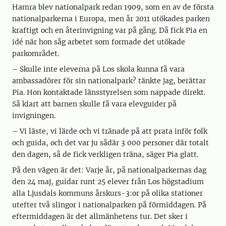
Hamra blev nationalpark redan 1909, som en av de första
nationalparkerna i Europa, men år 2011 utökades parken
kraftigt och en återinvigning var på gång. Då fick Pia en
idé när hon såg arbetet som formade det utökade
parkområdet.
– Skulle inte eleverna på Los skola kunna få vara
ambassadörer för sin nationalpark? tänkte jag, berättar
Pia. Hon kontaktade länsstyrelsen som nappade direkt.
Så klart att barnen skulle få vara elevguider på
invigningen.
– Vi läste, vi lärde och vi tränade på att prata inför folk
och guida, och det var ju sådär 3 000 personer där totalt
den dagen, så de fick verkligen träna, säger Pia glatt.
På den vägen är det: Varje år, på nationalparkernas dag
den 24 maj, guidar runt 25 elever från Los högstadium
alla Ljusdals kommuns årskurs-3:or på olika stationer
utefter två slingor i nationalparken på förmiddagen. På
eftermiddagen är det allmänhetens tur. Det sker i