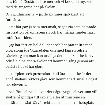
om, för då förstår de lite mer och vi jobbar ju mycket
med de frågorna här på skolan.
Och guidningarna – ja, de kommer självklart att
fortsätta.
– Det här gav ju bara mersmak, säger Pia som hämtade
inspiration på konferensen och har många funderingar
inför framtiden.
– Jag har fått en hel del idéer och har pratat lite med
biosfärområde Voxnadalen och med länsstyrelsen
Gävleborg om man kan utvidga det hela. Kanske kan vi
också hjälpa andra skolor att komma i gång genom att
berätta hur vi har gjort.
Fast diplom och presentkort i all ära – kanske är det
ändå skolans rektors gåva som kommer att smälla högst
hos eleverna.
– Vid förra elevrådet var det några yngre elever som ville
skaffa något djur till skolan, eller åtminstone en
köttätande växt. Så vår rektor, som har sin arbetsplats