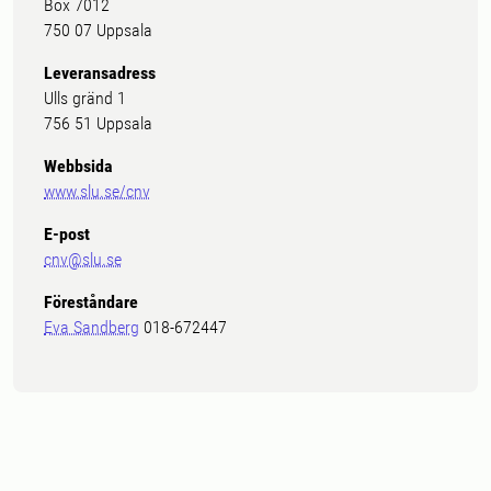
Box 7012
750 07 Uppsala
Leveransadress
Ulls gränd 1
756 51 Uppsala
Webbsida
www.slu.se/cnv
E-post
cnv@slu.se
Föreståndare
Eva Sandberg
018-672447