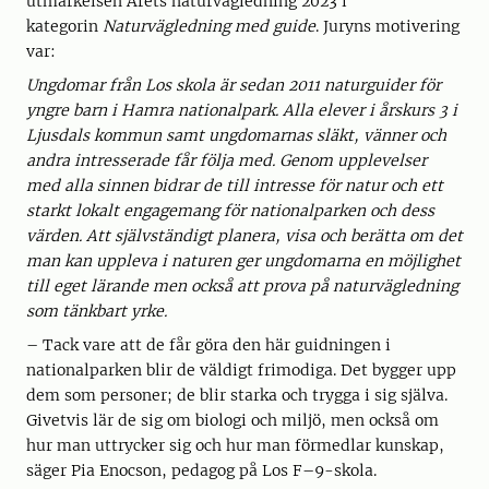
utmärkelsen Årets naturvägledning 2023 i
kategorin
Naturvägledning med guide
. Juryns motivering
var:
Ungdomar från Los skola är sedan 2011 naturguider för
yngre barn i Hamra nationalpark. Alla elever i årskurs 3 i
Ljusdals kommun samt ungdomarnas släkt, vänner och
andra intresserade får följa med. Genom upplevelser
med alla sinnen bidrar de till intresse för natur och ett
starkt lokalt engagemang för nationalparken och dess
värden. Att självständigt planera, visa och berätta om det
man kan uppleva i naturen ger ungdomarna en möjlighet
till eget lärande men också att prova på naturvägledning
som tänkbart yrke.
– Tack vare att de får göra den här guidningen i
nationalparken blir de väldigt frimodiga. Det bygger upp
dem som personer; de blir starka och trygga i sig själva.
Givetvis lär de sig om biologi och miljö, men också om
hur man uttrycker sig och hur man förmedlar kunskap,
säger Pia Enocson, pedagog på Los F–9-skola.