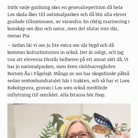
Inför varje guidning sker en generalrepetition då hela
Los skola åker till nationalparken och då blir alla elever
guidade tillsammans, av varandra. En riktig marinering i
kunskap om djur och natur, men det slutar inte där,
menar Pia.
– Sedan lär vi oss ju lite extra om vår bygd och då
kommer kulturhistorien in också. Det är roligt, och jag
tror att eleverna förstår helheten på ett annat sätt då. Vi
har ju nationalparken, men även världsarvsgården
Bortom Åa i Fågelsjö. Många av oss har skogsfinskt påbrå
sedan sextonhundratalet här i trakten, och så har vi Loos
Koboltgruva, gruvan i Los som också medförde
inflyttning till området. Alla bitarna hör ihop.