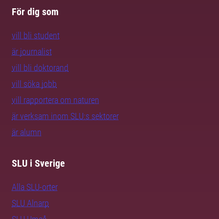
För dig som
vill bli student
är journalist
vill bli doktorand
vill söka jobb
vill rapportera om naturen
är verksam inom SLU:s sektorer
är alumn
SLU i Sverige
Alla SLU-orter
SLU Alnarp