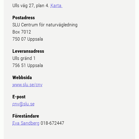
Ulls väg 27, plan 4.
Karta
Postadress
SLU Centrum för naturvägledning
Box 7012
750 07 Uppsala
Leveransadress
Ulls gränd 1
756 51 Uppsala
Webbsida
www.slu.se/cnv
E-post
cnv@slu.se
Föreståndare
Eva Sandberg
018-672447