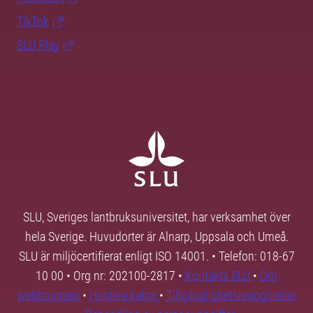
TikTok
SLU Play
SLU, Sveriges lantbruksuniversitet, har verksamhet över
hela Sverige. Huvudorter är Alnarp, Uppsala och Umeå.
SLU är miljöcertifierat enligt ISO 14001. • Telefon: 018-67
10 00 • Org nr: 202100-2817 •
Kontakta SLU
•
Om
webbplatsen
•
Hantera kakor
•
Tillgänglighetsredogörelse