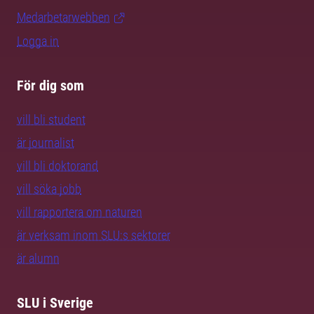
Medarbetarwebben
Logga in
För dig som
vill bli student
är journalist
vill bli doktorand
vill söka jobb
vill rapportera om naturen
är verksam inom SLU:s sektorer
är alumn
SLU i Sverige