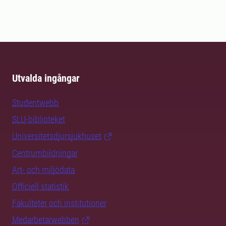
Utvalda ingångar
Studentwebb
SLU-biblioteket
Universitetsdjursjukhuset
Centrumbildningar
Art- och miljödata
Officiell statistik
Fakulteter och institutioner
Medarbetarwebben