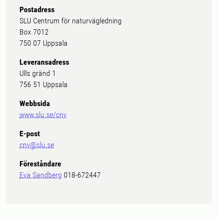
Postadress
SLU Centrum för naturvägledning
Box 7012
750 07 Uppsala
Leveransadress
Ulls gränd 1
756 51 Uppsala
Webbsida
www.slu.se/cnv
E-post
cnv@slu.se
Föreståndare
Eva Sandberg
018-672447