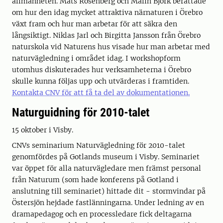
allmänheten. Mats Rosenberg och Malin Björk berättade
om hur den idag mycket attraktiva närnaturen i Örebro
växt fram och hur man arbetar för att säkra den
långsiktigt. Niklas Jarl och Birgitta Jansson från Örebro
naturskola vid Naturens hus visade hur man arbetar med
naturvägledning i området idag. I workshopform
utomhus diskuterades hur verksamheterna i Örebro
skulle kunna följas upp och utvärderas i framtiden.
Kontakta CNV för att få ta del av dokumentationen.
Naturguidning för 2010-talet
15 oktober i Visby.
CNVs seminarium Naturvägledning för 2010-talet
genomfördes på Gotlands museum i Visby. Seminariet
var öppet för alla naturvägledare men främst personal
från Naturum (som hade konferens på Gotland i
anslutning till seminariet) hittade dit - stormvindar på
Östersjön hejdade fastlänningarna. Under ledning av en
dramapedagog och en processledare fick deltagarna