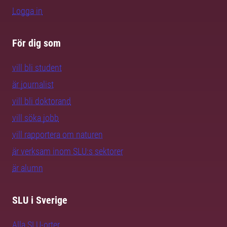
Logga in
För dig som
vill bli student
är journalist
vill bli doktorand
vill söka jobb
vill rapportera om naturen
är verksam inom SLU:s sektorer
är alumn
SLU i Sverige
Alla SLU-orter