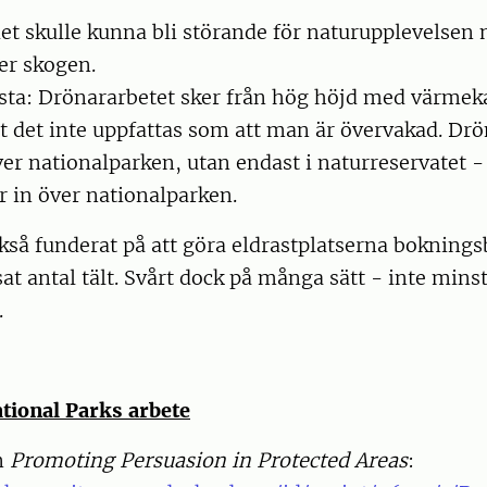
t skulle kunna bli störande för naturupplevelsen
er skogen.
esta: Drönararbetet sker från hög höjd med värme
tt det inte uppfattas som att man är övervakad. Drö
ver nationalparken, utan endast i naturreservatet 
 in över nationalparken.
kså funderat på att göra eldrastplatserna bokning
sat antal tält. Svårt dock på många sätt - inte mins
.
tional Parks arbete
n
Promoting Persuasion in Protected Areas
: