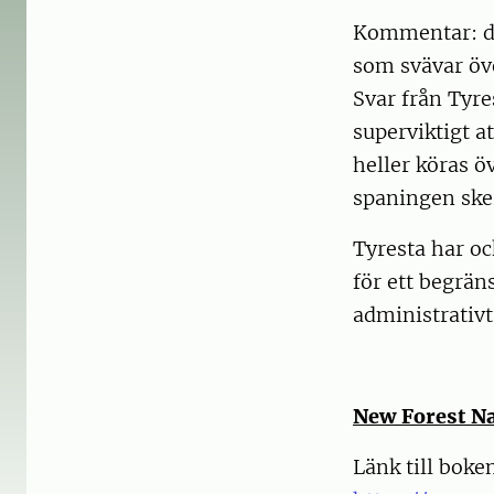
Kommentar: de
som svävar öv
Svar från Tyr
superviktigt a
heller köras ö
spaningen sker
Tyresta har oc
för ett begrän
administrativt
New Forest Na
Länk till boke