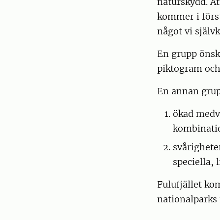
naturskydd. At
kommer i förs
något vi själv
En grupp önska
piktogram och 
En annan grup
ökad medve
kombinatio
svårighete
speciella,
Fulufjället ko
nationalparks 