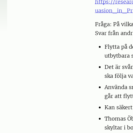
https://resea
uasion_in_Pr
Fråga: På vilk
Svar från andr
Flytta på 
utbytbara 
Det är svår
ska följa 
Använda sm
går att fly
Kan säkert
Thomas Öbe
skyltar i 