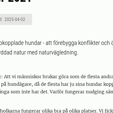
d: 2025-04-02
okopplade hundar - att förebygga konflikter och 
skyddad natur med naturvägledning.
 Att vi människor brukar göra som de flesta andra
 på hundägare, då de flesta har ju sina hundar ko
ånga som inte har det. Varför fungerar nudging sä
olkarna fungerar olika bra på olika platser. Vi fick