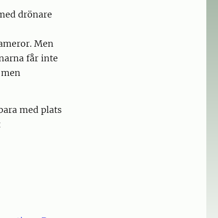
 med drönare
kameror. Men
narna får inte
- men
sbara med plats
t