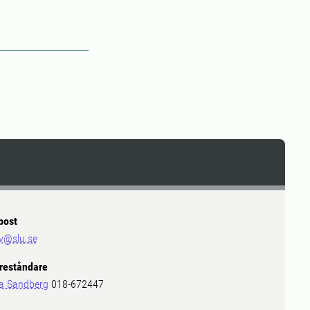
post
v@slu.se
reståndare
a Sandberg
018-672447