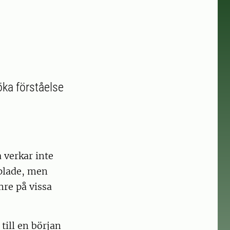
öka förståelse
 verkar inte
pplade, men
mre på vissa
 till en början