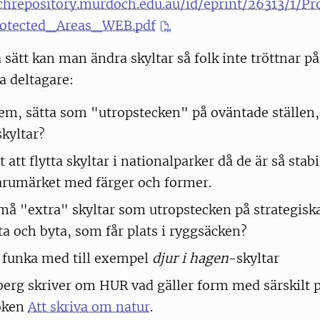
rchrepository.murdoch.edu.au/id/eprint/26313/1/
otected_Areas_WEB.pdf
a sätt kan man ändra skyltar så folk inte tröttnar p
a deltagare:
dem, sätta som "utropstecken" på oväntade ställen,
skyltar?
t att flytta skyltar i nationalparker då de är så stabi
varumärket med färger och former.
å "extra" skyltar som utropstecken på strategisk
tta och byta, som får plats i ryggsäcken?
 funka med till exempel
djur i hagen
-skyltar
rg skriver om HUR vad gäller form med särskilt p
boken
Att skriva om natur
.