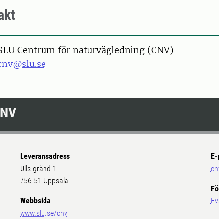
akt
SLU Centrum för naturvägledning (CNV)
cnv@slu.se
CNV
Leveransadress
E-
Ulls gränd 1
cn
756 51 Uppsala
Fö
Webbsida
Ev
www.slu.se/cnv