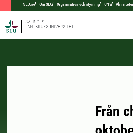
SLU.se
Om SLU
Organisation och styrning
CNV
Aktivitet
SVERIGES
LANTBRUKSUNIVERSITET
Från c
oktobe