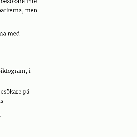
t besökare inte
lparkerna, men
rna med
iktogram, i
besökare på
us
n