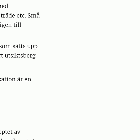
med
träde etc. Små
gen till
 som sätts upp
t utsiktsberg
ation är en
ptet av