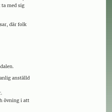
t ta med sig
ar, där folk
ådalen.
anlig anställd
.
h övning i att