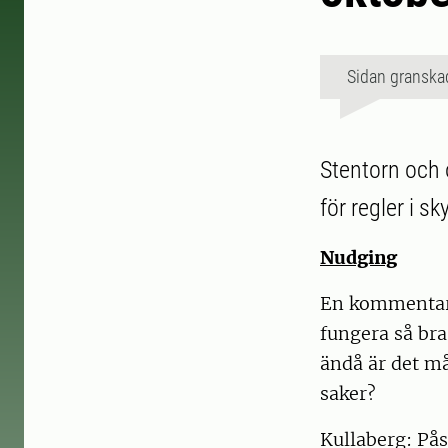
Sidan granska
Stentorn och 
för regler i 
Nudging
En kommentar:
fungera så bra
ändå är det m
saker?
Kullaberg: Påsh