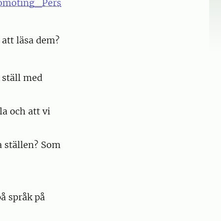
Promoting_Pers
å att läsa dem?
 ställ med
la och att vi
a ställen? Som
å språk på