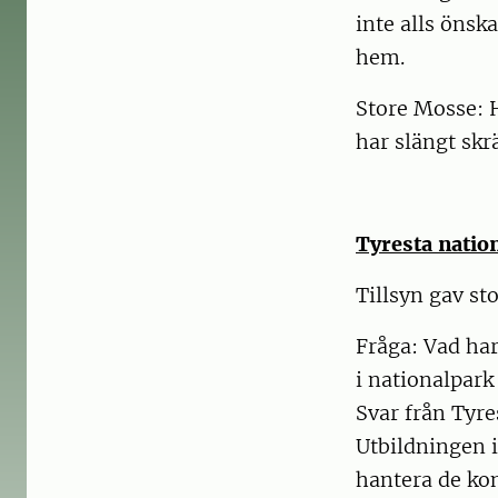
inte alls önska
hem.
Store Mosse: H
har slängt skrä
Tyresta natio
Tillsyn gav st
Fråga: Vad har
i nationalpark
Svar från Tyre
Utbildningen i
hantera de ko