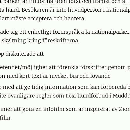
t parken är till för naturen först och främst och at
ta hand. Besökaren är inte huvudperson i nationa
klart måste acceptera och hantera.
de sig ett enhetligt formspråk a la nationalparke
skyltning kring föreskrifterna.
p diskuterade att
tenhet/möjlighet att förenkla förskrifter genom p
n med kort text är mycket bra och lovande
r med att ge tidig information som kan förbereda 
 lite ovanligare regler som t.ex. hundförbud i Mudd
mmer att göra en infofilm som är inspirerat av Zio
film.