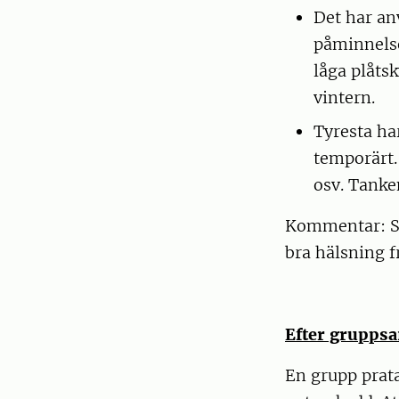
Det har an
påminnelse
låga plåtsk
vintern.
Tyresta ha
temporärt.
osv. Tanke
Kommentar: S
bra hälsning f
Efter gruppsa
En grupp prat