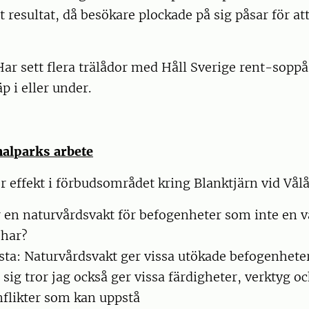
t resultat, då besökare plockade på sig påsar för at
ar sett flera trälådor med Håll Sverige rent-soppås
p i eller under.
nalparks arbete
or effekt i förbudsområdet kring Blanktjärn vid Vål
 en naturvårdsvakt för befogenheter som inte en v
 har?
sta: Naturvårdsvakt ger vissa utökade befogenheter
 sig tror jag också ger vissa färdigheter, verktyg oc
nflikter som kan uppstå