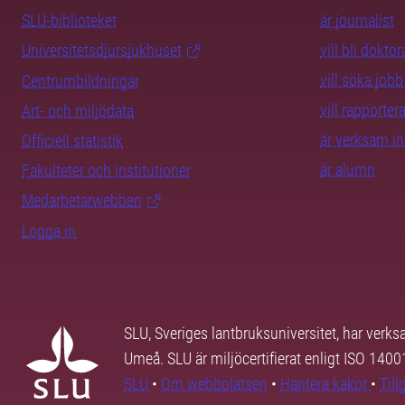
SLU-biblioteket
är journalist
Universitetsdjursjukhuset
vill bli dokto
vill söka jobb
Centrumbildningar
vill rapporte
Art- och miljödata
är verksam i
Officiell statistik
är alumn
Fakulteter och institutioner
Medarbetarwebben
Logga in
SLU, Sveriges lantbruksuniversitet, har verk
Umeå. SLU är miljöcertifierat enligt ISO 140
SLU
•
Om webbplatsen
•
Hantera kakor
•
Til