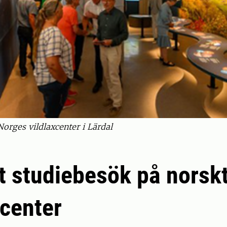
Norges vildlaxcenter i Lärdal
lt studiebesök på norsk
xcenter