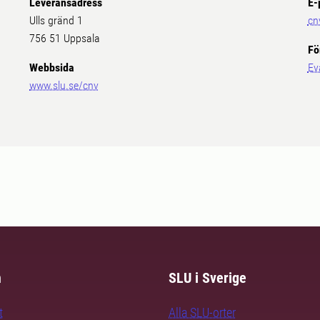
Leveransadress
E-
Ulls gränd 1
cn
756 51 Uppsala
Fö
Webbsida
Ev
www.slu.se/cnv
m
SLU i Sverige
t
Alla SLU-orter