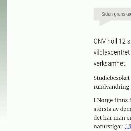
Sidan granska
CNV höll 12 s
vildlaxcentre
verksamhet.
Studiebesöket
rundvandring 
I Norge finns f
största av dem
det har man e
naturstigar.
Lä