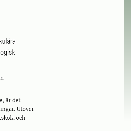
kulära
gogisk
en
e, är det
ningar. Utöver
xskola och