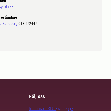
post
v@slu.se
reståndare
a Sandberg
018-672447
Följ oss
Instagram SLU.Sweden