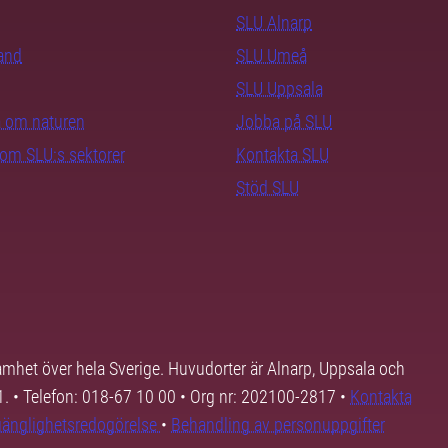
SLU Alnarp
rand
SLU Umeå
SLU Uppsala
ra om naturen
Jobba på SLU
nom SLU:s sektorer
Kontakta SLU
Stöd SLU
samhet över hela Sverige. Huvudorter är Alnarp, Uppsala och
01. • Telefon: 018-67 10 00 • Org nr: 202100-2817 •
Kontakta
lgänglighetsredogörelse
•
Behandling av personuppgifter