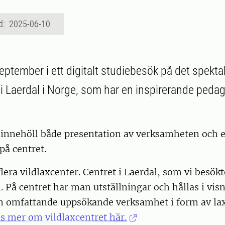
d: 2025-06-10
eptember i ett digitalt studiebesök på det spekta
t i Laerdal i Norge, som har en inspirerande peda
 innehöll både presentation av verksamheten och 
på centret.
lera vildlaxcenter. Centret i Laerdal, som vi besökt
. På centret har man utställningar och hållas i vis
n omfattande uppsökande verksamhet i form av la
s mer om vildlaxcentret här.