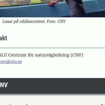
Laxar på vildlaxcentret. Foto: CNV
akt
SLU Centrum för naturvägledning (CNV)
cnv@slu.se
CNV