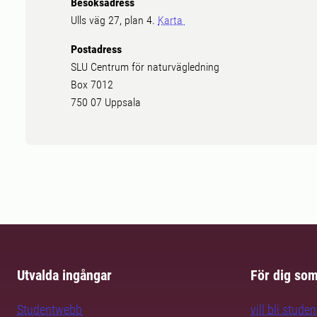
Besöksadress
Ulls väg 27, plan 4.
Karta
Postadress
SLU Centrum för naturvägledning
Box 7012
750 07 Uppsala
Utvalda ingångar
För dig so
Studentwebb
vill bli studen