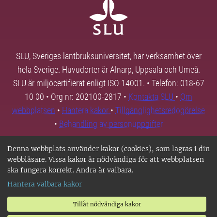
SLU, Sveriges lantbruksuniversitet, har verksamhet över
hela Sverige. Huvudorter är Alnarp, Uppsala och Umeå.
SLU är miljöcertifierat enligt ISO 14001. • Telefon: 018-67
10 00 • Org nr: 202100-2817 •
Kontakta SLU
•
Om
webbplatsen
•
Hantera kakor
•
Tillgänglighetsredogörelse
•
Behandling av personuppgifter
Denna webbplats använder kakor (cookies), som lagras i din
webbläsare. Vissa kakor är nödvändiga för att webbplatsen
ska fungera korrekt. Andra är valbara.
Hantera valbara kakor
Tillåt nödvändiga kakor