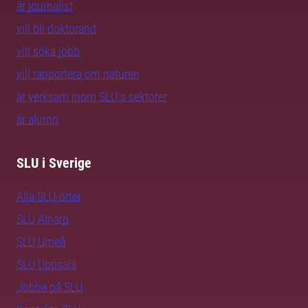
är journalist
vill bli doktorand
vill söka jobb
vill rapportera om naturen
är verksam inom SLU:s sektorer
är alumn
SLU i Sverige
Alla SLU-orter
SLU Alnarp
SLU Umeå
SLU Uppsala
Jobba på SLU