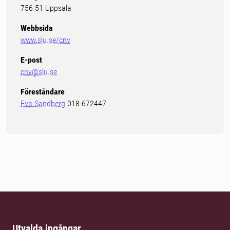
756 51 Uppsala
Webbsida
www.slu.se/cnv
E-post
cnv@slu.se
Föreståndare
Eva Sandberg
018-672447
Utvalda ingångar