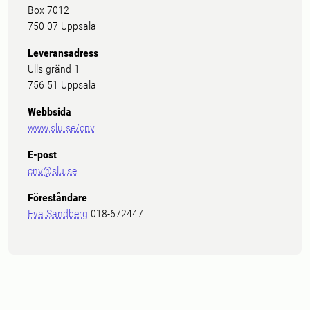
Box 7012
750 07 Uppsala
Leveransadress
Ulls gränd 1
756 51 Uppsala
Webbsida
www.slu.se/cnv
E-post
cnv@slu.se
Föreståndare
Eva Sandberg
018-672447