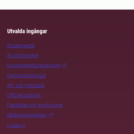
Utvalda ingångar
Studentwebb
SLU-biblioteket
Universitetsdjursjukhuset
Centrumbildningar
Art- och miljödata
Officiell statistik
Fakulteter och institutioner
Medarbetarwebben
Logga in