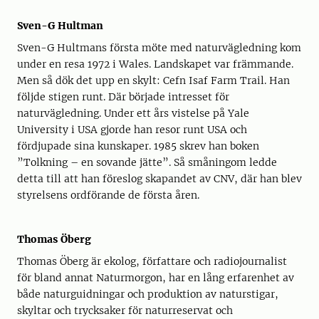
Sven-G Hultman
Sven-G Hultmans första möte med naturvägledning kom
under en resa 1972 i Wales. Landskapet var främmande.
Men så dök det upp en skylt: Cefn Isaf Farm Trail. Han
följde stigen runt. Där började intresset för
naturvägledning. Under ett års vistelse på Yale
University i USA gjorde han resor runt USA och
fördjupade sina kunskaper. 1985 skrev han boken
”Tolkning – en sovande jätte”. Så småningom ledde
detta till att han föreslog skapandet av CNV, där han blev
styrelsens ordförande de första åren.
Thomas Öberg
Thomas Öberg är ekolog, författare och radiojournalist
för bland annat Naturmorgon, har en lång erfarenhet av
både naturguidningar och produktion av naturstigar,
skyltar och trycksaker för naturreservat och