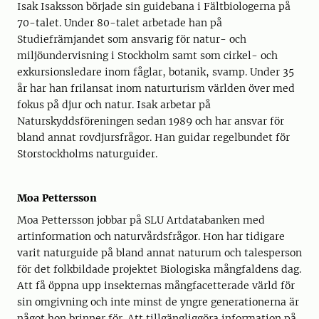
Isak Isaksson började sin guidebana i Fältbiologerna på
70-talet. Under 80-talet arbetade han på
Studiefrämjandet som ansvarig för natur- och
miljöundervisning i Stockholm samt som cirkel- och
exkursionsledare inom fåglar, botanik, svamp. Under 35
år har han frilansat inom naturturism världen över med
fokus på djur och natur. Isak arbetar på
Naturskyddsföreningen sedan 1989 och har ansvar för
bland annat rovdjursfrågor. Han guidar regelbundet för
Storstockholms naturguider.
Moa Pettersson
Moa Pettersson jobbar på SLU Artdatabanken med
artinformation och naturvårdsfrågor. Hon har tidigare
varit naturguide på bland annat naturum och talesperson
för det folkbildade projektet Biologiska mångfaldens dag.
Att få öppna upp insekternas mångfacetterade värld för
sin omgivning och inte minst de yngre generationerna är
något hon brinner för. Att tillgängliggöra information på