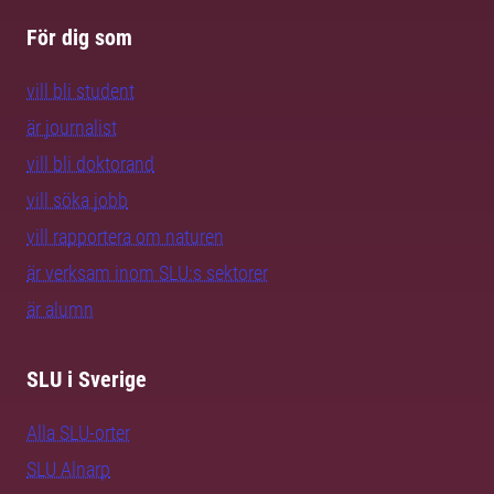
För dig som
vill bli student
är journalist
vill bli doktorand
vill söka jobb
vill rapportera om naturen
är verksam inom SLU:s sektorer
är alumn
SLU i Sverige
Alla SLU-orter
SLU Alnarp