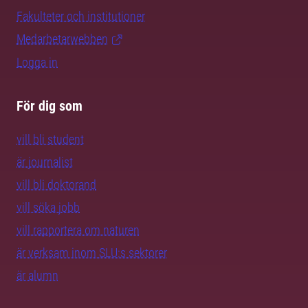
Fakulteter och institutioner
Medarbetarwebben
Logga in
För dig som
vill bli student
är journalist
vill bli doktorand
vill söka jobb
vill rapportera om naturen
är verksam inom SLU:s sektorer
är alumn