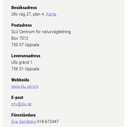
Besöksadress
Ulls väg 27, plan 4.
Karta
Postadress
SLU Centrum för naturvägledning
Box 7012
750 07 Uppsala
Leveransadress
Ulls gränd 1
756 51 Uppsala
Webbsida
www.slu.se/cnv
E-post
cnv@slu.se
Föreståndare
Eva Sandberg
018-672447