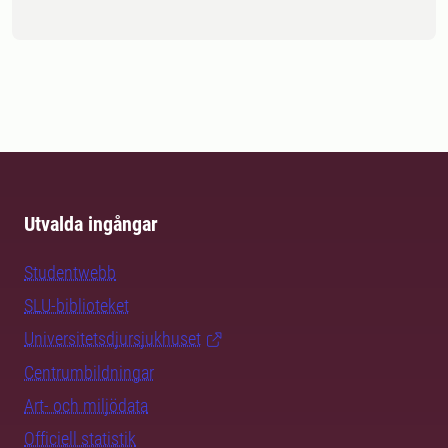
Utvalda ingångar
Studentwebb
SLU-biblioteket
Universitetsdjursjukhuset
Centrumbildningar
Art- och miljödata
Officiell statistik