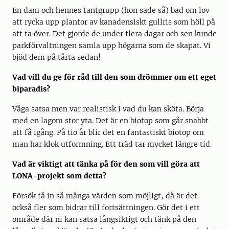
En dam och hennes tantgrupp (hon sade så) bad om lov
att rycka upp plantor av kanadensiskt gullris som höll på
att ta över. Det gjorde de under flera dagar och sen kunde
parkförvaltningen samla upp högarna som de skapat. Vi
bjöd dem på tårta sedan!
Vad vill du ge för råd till den som drömmer om ett eget
biparadis?
Våga satsa men var realistisk i vad du kan sköta. Börja
med en lagom stor yta. Det är en biotop som går snabbt
att få igång. På tio år blir det en fantastiskt biotop om
man har klok utformning. Ett träd tar mycket längre tid.
Vad är viktigt att tänka på för den som vill göra att
LONA-projekt som detta?
Försök få in så många värden som möjligt, då är det
också fler som bidrar till fortsättningen. Gör det i ett
område där ni kan satsa långsiktigt och tänk på den