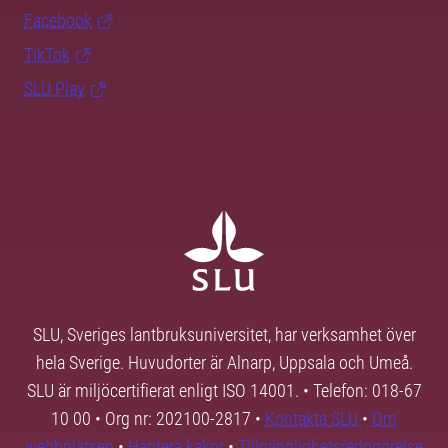
Facebook
TikTok
SLU Play
SLU, Sveriges lantbruksuniversitet, har verksamhet över
hela Sverige. Huvudorter är Alnarp, Uppsala och Umeå.
SLU är miljöcertifierat enligt ISO 14001. • Telefon: 018-67
10 00 • Org nr: 202100-2817 •
Kontakta SLU
•
Om
webbplatsen
•
Hantera kakor
•
Tillgänglighetsredogörelse