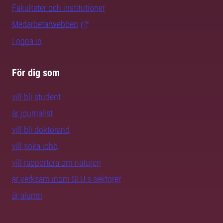
Fakulteter och institutioner
Medarbetarwebben
Logga in
För dig som
vill bli student
är journalist
vill bli doktorand
vill söka jobb
vill rapportera om naturen
är verksam inom SLU:s sektorer
är alumn