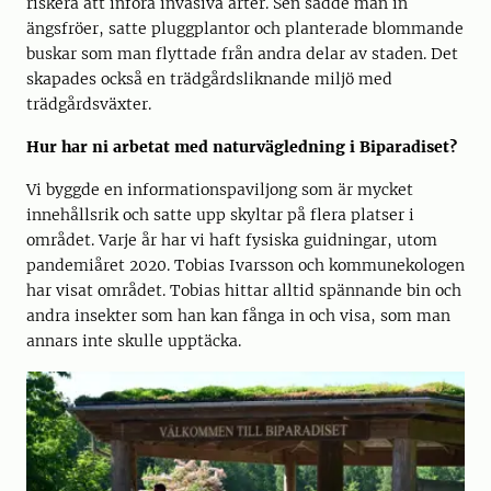
riskera att införa invasiva arter. Sen sådde man in
ängsfröer, satte pluggplantor och planterade blommande
buskar som man flyttade från andra delar av staden. Det
skapades också en trädgårdsliknande miljö med
trädgårdsväxter.
Hur har ni arbetat med naturvägledning i Biparadiset?
Vi byggde en informationspaviljong som är mycket
innehållsrik och satte upp skyltar på flera platser i
området. Varje år har vi haft fysiska guidningar, utom
pandemiåret 2020. Tobias Ivarsson och kommunekologen
har visat området. Tobias hittar alltid spännande bin och
andra insekter som han kan fånga in och visa, som man
annars inte skulle upptäcka.