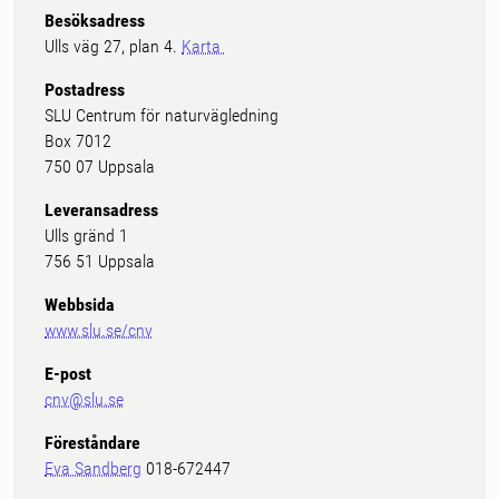
Besöksadress
Ulls väg 27, plan 4.
Karta
Postadress
SLU Centrum för naturvägledning
Box 7012
750 07 Uppsala
Leveransadress
Ulls gränd 1
756 51 Uppsala
Webbsida
www.slu.se/cnv
E-post
cnv@slu.se
Föreståndare
Eva Sandberg
018-672447