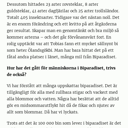
Dessutom hittades 23 arter rovsteklar, 8 arter
guldsteklar, 41 arter dagfjärilar och 25 arter trollsländor.
Totalt 405 insektsarter. Tidigare var det nästan noll. Det
är en enorm förändring och ett kvitto på att åtgärderna
ger resultat. Skapar man en genomtänkt och bra miljö så
kommer arterna – och det går förvånansvärt fort. En
rolig upptäckt var att Tobias fann ett mycket sällsynt bi
som heter Ölandsgökbi. Man har bara hittat det på ett
fåtal andra platser i länet, många mil från Biparadiset.
Hur har det gått för människorna i Biparadiset, trivs
de också?
Vi har förstått att många uppskattar biparadiset. Det är
tillgängligt för alla med rullbara stigar och vackert med
alla blommor och vatten. Några har berättat att de alltid
gör en midsommarutflykt hit då de fikar och njuter av
allt som blommar. Då har vi lyckats.
Trots att det är 100 000 bin som lever i biparadiset är det