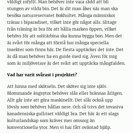
väldigt rofyllt. Man behöver inte vara rädd att bli
stungen av vilda bin. Det är dit man åker när man ska
besöka naturreservatet Bokhultet. Många människor
tränar i biparadiset, vilket inte gör något alls. Slitage
från träning är bra för att hålla marken öppen, vilket
behövs för att solitärbina ska kunna bygga bon. Men det
är svårt för många att förstå hur många speciella
insekter som finns här. De flesta upptäcker det inte. Det
är då man behöver ha en guide med sig. Även för mig
som är miljövetare är det svårt att upptäcka mångfalden.
Vad har varit svårast i projektet?
Att hinna med skötseln. Det sköter sig inte själv.
Blommande ängsytor behöver slås eller brännas årligen.
Allt går inte att göra maskinellt. Det slår också upp
lövsly som behöver hållas nere. Och så trivs det invasiva
kanadensiska gullriset väldigt bra. Det här är ett slags
kulturlandskap som kräver mer omsorg än
konventionella ytor. Men vi har fått oväntad hjälp.