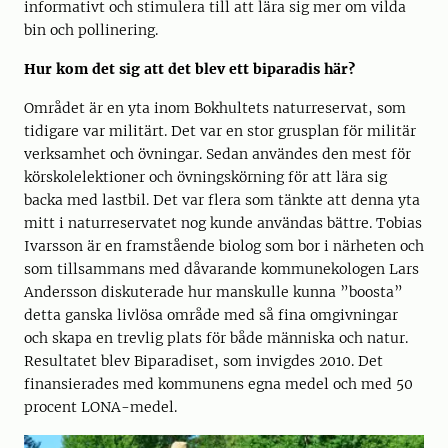
informativt och stimulera till att lära sig mer om vilda
bin och pollinering.
Hur kom det sig att det blev ett biparadis här?
Området är en yta inom Bokhultets naturreservat, som
tidigare var militärt. Det var en stor grusplan för militär
verksamhet och övningar. Sedan användes den mest för
körskolelektioner och övningskörning för att lära sig
backa med lastbil. Det var flera som tänkte att denna yta
mitt i naturreservatet nog kunde användas bättre. Tobias
Ivarsson är en framstående biolog som bor i närheten och
som tillsammans med dåvarande kommunekologen Lars
Andersson diskuterade hur manskulle kunna ”boosta”
detta ganska livlösa område med så fina omgivningar
och skapa en trevlig plats för både människa och natur.
Resultatet blev Biparadiset, som invigdes 2010. Det
finansierades med kommunens egna medel och med 50
procent LONA-medel.