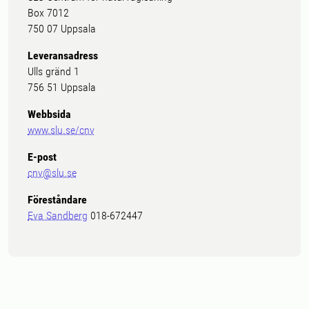
Box 7012
750 07 Uppsala
Leveransadress
Ulls gränd 1
756 51 Uppsala
Webbsida
www.slu.se/cnv
E-post
cnv@slu.se
Föreståndare
Eva Sandberg
018-672447