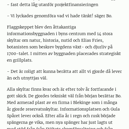
- fast detta låg utanför projektfinansieringen
- Vi lyckades genomföra vad vi hade tänkt! säger Bo.
Flaggskeppet blev den åttakantiga
informationsbyggnaden i byns centrum med 14 stora
skyltar om natur, historia, nutid och Elias Fries,
botanisten som beskrev bygdens växt- och djurliv på
1700-talet. I mitten av byggnaden placerades strategiskt
en grillplats.
- Det är roligt att kunna berätta att allt vi gjorde då lever
än och utnyttjas väl.
Alla skyltar finns kvar och är efter tolv år fortfarande i
gott skick. De gjordes tekniskt väl från början berättar Bo.
Med armerad plast av en firma i Blekinge som i många
år gjorde reservatsskyltar. Informationsplatsen och Gula
Spåret lever också. Efter alla år i regn och rusk började
spängerna ge vika, men nya spänger har just lagts ut