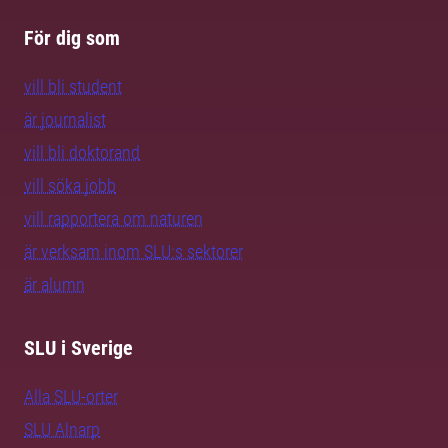
För dig som
vill bli student
är journalist
vill bli doktorand
vill söka jobb
vill rapportera om naturen
är verksam inom SLU:s sektorer
är alumn
SLU i Sverige
Alla SLU-orter
SLU Alnarp