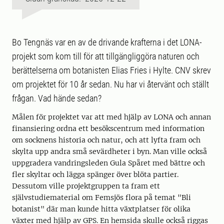
Bo Tengnäs var en av de drivande krafterna i det LONA-
projekt som kom till för att tillgängliggöra naturen och
berättelserna om botanisten Elias Fries i Hylte. CNV skrev
om projektet för 10 år sedan. Nu har vi återvänt och ställt
frågan. Vad hände sedan?
Målen för projektet var att med hjälp av LONA och annan
finansiering ordna ett besökscentrum med information
om socknens historia och natur, och att lyfta fram och
skylta upp andra små sevärdheter i byn. Man ville också
uppgradera vandringsleden Gula Spåret med bättre och
fler skyltar och lägga spänger över blöta partier.
Dessutom ville projektgruppen ta fram ett
självstudiematerial om Femsjös flora på temat "Bli
botanist" där man kunde hitta växtplatser för olika
växter med hjälp av GPS. En hemsida skulle också riggas