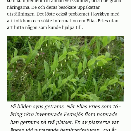
som komplement till annan verksamhet, ofta i de gröna
näringarna. De och deras besökare uppskattar
utställningen. Det löste också problemet i kyrkbyn med
att folk kom och sökte information om Elias Fries utan
att hitta någon som kunde hjälpa till.
På bilden syns getrams. När Elias Fries som 16-
åring 1810 inventerade Femsjös flora noterade
han getrams på två platser. En av platserna var
ängen vid nuvarande hembygdsstugan. 210 år