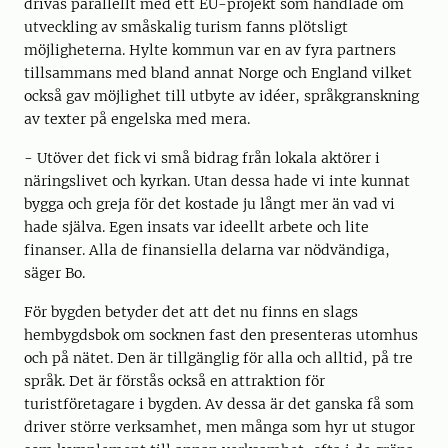
drivas parallellt med ett EU-projekt som handlade om
utveckling av småskalig turism fanns plötsligt
möjligheterna. Hylte kommun var en av fyra partners
tillsammans med bland annat Norge och England vilket
också gav möjlighet till utbyte av idéer, språkgranskning
av texter på engelska med mera.
- Utöver det fick vi små bidrag från lokala aktörer i
näringslivet och kyrkan. Utan dessa hade vi inte kunnat
bygga och greja för det kostade ju långt mer än vad vi
hade själva. Egen insats var ideellt arbete och lite
finanser. Alla de finansiella delarna var nödvändiga,
säger Bo.
För bygden betyder det att det nu finns en slags
hembygdsbok om socknen fast den presenteras utomhus
och på nätet. Den är tillgänglig för alla och alltid, på tre
språk. Det är förstås också en attraktion för
turistföretagare i bygden. Av dessa är det ganska få som
driver större verksamhet, men många som hyr ut stugor