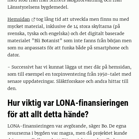
med stöd från från Stiftets skogsförvaltning och från
Länsstyrelsens bygdemedel.
Hemsidan
tog lång tid att utveckla men finns nu med
mycket material, inklusive de 14 stora skyltarna (på
svenska, tyska och engelska) och det digitalt baserade
materialet ”Bli Botanist” som inte fanns från början men
som nu anpassats för att funka både på smartphone och
dator.
- Successivt har vi kunnat lägga ut mer där på hemsidan,
som till exempel en torpinventering från 1950-talet med
senare uppdateringar. Släktforskare och andra hittar till
den.
Hur viktig var LONA-finansieringen
för att allt detta hände?
LONA-finansieringen var avgörande, säger Bo. De egna
resurserna i bygden var magra, men då projektet kunde