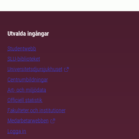
Utvalda ingångar
Studentwebb
SLU-biblioteket
Universitetsdjursjukhuset
Centrumbildningar
Art- och miljödata
Officiell statistik
Fakulteter och institutioner
Medarbetarwebben
Logga in