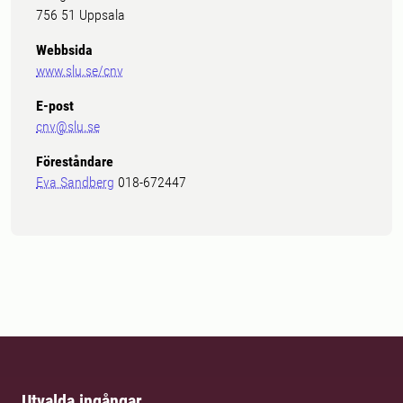
756 51 Uppsala
Webbsida
www.slu.se/cnv
E-post
cnv@slu.se
Föreståndare
Eva Sandberg
018-672447
Utvalda ingångar