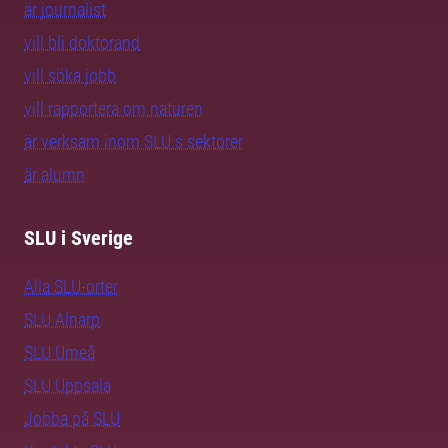
är journalist
vill bli doktorand
vill söka jobb
vill rapportera om naturen
är verksam inom SLU:s sektorer
är alumn
SLU i Sverige
Alla SLU-orter
SLU Alnarp
SLU Umeå
SLU Uppsala
Jobba på SLU