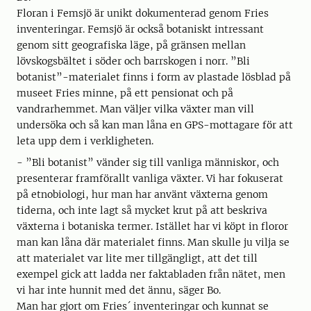
Floran i Femsjö är unikt dokumenterad genom Fries
inventeringar. Femsjö är också botaniskt intressant
genom sitt geografiska läge, på gränsen mellan
lövskogsbältet i söder och barrskogen i norr. ”Bli
botanist”-materialet finns i form av plastade lösblad på
museet Fries minne, på ett pensionat och på
vandrarhemmet. Man väljer vilka växter man vill
undersöka och så kan man låna en GPS-mottagare för att
leta upp dem i verkligheten.
- ”Bli botanist” vänder sig till vanliga människor, och
presenterar framförallt vanliga växter. Vi har fokuserat
på etnobiologi, hur man har använt växterna genom
tiderna, och inte lagt så mycket krut på att beskriva
växterna i botaniska termer. Istället har vi köpt in floror
man kan låna där materialet finns. Man skulle ju vilja se
att materialet var lite mer tillgängligt, att det till
exempel gick att ladda ner faktabladen från nätet, men
vi har inte hunnit med det ännu, säger Bo.
Man har gjort om Fries´ inventeringar och kunnat se