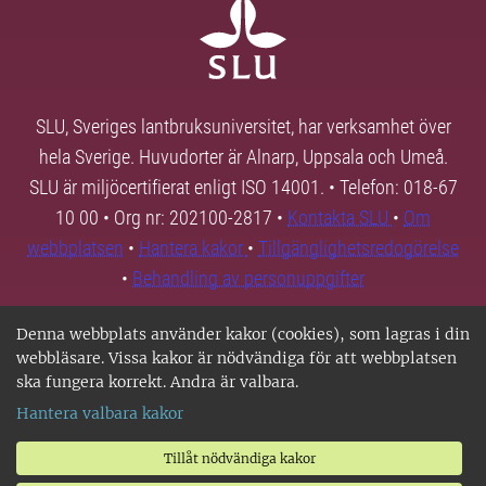
SLU, Sveriges lantbruksuniversitet, har verksamhet över
hela Sverige. Huvudorter är Alnarp, Uppsala och Umeå.
SLU är miljöcertifierat enligt ISO 14001. • Telefon: 018-67
10 00 • Org nr: 202100-2817 •
Kontakta SLU
•
Om
webbplatsen
•
Hantera kakor
•
Tillgänglighetsredogörelse
•
Behandling av personuppgifter
Denna webbplats använder kakor (cookies), som lagras i din
webbläsare. Vissa kakor är nödvändiga för att webbplatsen
ska fungera korrekt. Andra är valbara.
Hantera valbara kakor
Tillåt nödvändiga kakor