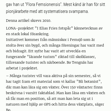
gav han ut "Flora Femsionensis". Mest känd är han för sitt
pionjärarbete med att systematisera svamparna.
Denna artikel skrevs 2010.
LONA-projektet ”I Elias Fries fotspår” kännetecknas av
en stark lokal förankring.
Initiativet kommer från människor i Femsjö som är
stolta över sin bygd, och många föreningar har varit med
och bidragit. Ett syfte har varit att utveckla en
fungerande ”lärande turism” riktad till skolklasser,
tillresande turister och närboende. Bo Tengnäs har
arbetat i projektet.
– Många turister vill vara aktiva på sin semester, så vi
har tagit fram ett material som vi kallar ”Bli botanist”,
där man kan lära sig om växter. Över 150 växtarter finns
beskrivna i varsitt faktablad. Man kan läsa om växten och
så får man en position, så att man kan leta sig ut i
naturen med hjälp av GPS och hitta dess växtplats, säger
Bo.