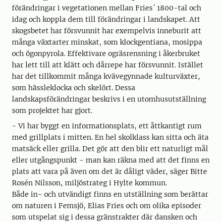
förändringar i vegetationen mellan Fries´ 1800-tal och
idag och koppla dem till förändringar i landskapet. Att
skogsbetet har försvunnit har exempelvis inneburit att
många växtarter minskat, som klockgentiana, mosippa
och ögonpyrola. Effektivare ogräsrensning i åkerbruket
har lett till att klätt och dårrepe har försvunnit. Istället
har det tillkommit många kvävegynnade kulturväxter,
som hässleklocka och skelört. Dessa
landskapsförändringar beskrivs i en utomhusutställning
som projektet har gjort.
- Vi har byggt en informationsplats, ett åttkantigt rum
med grillplats i mitten. En hel skolklass kan sitta och äta
matsäck eller grilla. Det gör att den blir ett naturligt mål
eller utgångspunkt - man kan räkna med att det finns en
plats att vara på även om det är dåligt väder, säger Bitte
Rosén Nilsson, miljöstrateg i Hylte kommun.
Både in- och utvändigt finns en utställning som berättar
om naturen i Femsjö, Elias Fries och om olika episoder
som utspelat sig i dessa gränstrakter där dansken och