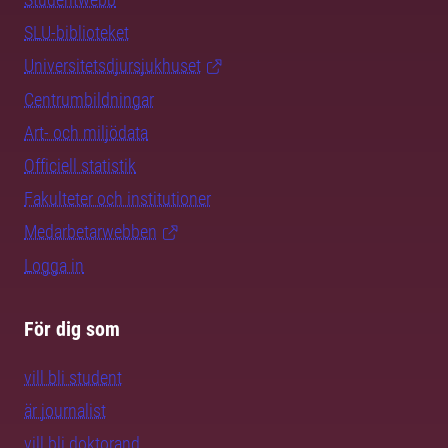
SLU-biblioteket
Universitetsdjursjukhuset
Centrumbildningar
Art- och miljödata
Officiell statistik
Fakulteter och institutioner
Medarbetarwebben
Logga in
För dig som
vill bli student
är journalist
vill bli doktorand