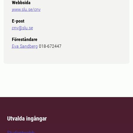
Webbsida
www.slu.se/cnv
E-post
cnv@slu.se
Föreståndare
Eva Sandberg
018-672447
Utvalda ingångar
Studentwebb