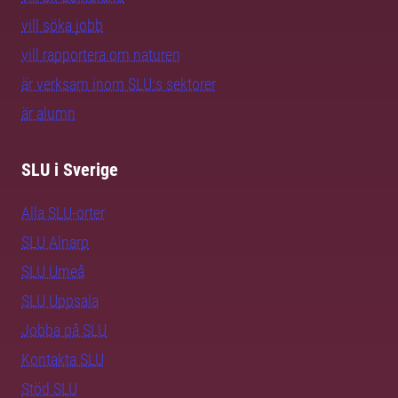
vill söka jobb
vill rapportera om naturen
är verksam inom SLU:s sektorer
är alumn
SLU i Sverige
Alla SLU-orter
SLU Alnarp
SLU Umeå
SLU Uppsala
Jobba på SLU
Kontakta SLU
Stöd SLU