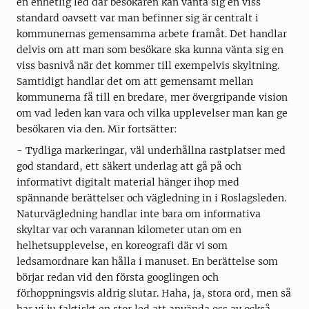
en enhetlig led där besökaren kan vänta sig en viss
standard oavsett var man befinner sig är centralt i
kommunernas gemensamma arbete framåt. Det handlar
delvis om att man som besökare ska kunna vänta sig en
viss basnivå när det kommer till exempelvis skyltning.
Samtidigt handlar det om att gemensamt mellan
kommunerna få till en bredare, mer övergripande vision
om vad leden kan vara och vilka upplevelser man kan ge
besökaren via den. Mir fortsätter:
- Tydliga markeringar, väl underhållna rastplatser med
god standard, ett säkert underlag att gå på och
informativt digitalt material hänger ihop med
spännande berättelser och vägledning in i Roslagsleden.
Naturvägledning handlar inte bara om informativa
skyltar var och varannan kilometer utan om en
helhetsupplevelse, en koreografi där vi som
ledsamordnare kan hålla i manuset. En berättelse som
börjar redan vid den första googlingen och
förhoppningsvis aldrig slutar. Haha, ja, stora ord, men så
har vi ju faktiskt en stor led att använda oss av också.