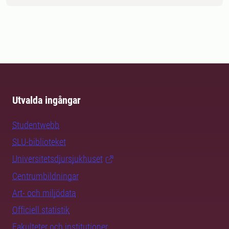
Utvalda ingångar
Studentwebb
SLU-biblioteket
Universitetsdjursjukhuset
Centrumbildningar
Art- och miljödata
Officiell statistik
Fakulteter och institutioner