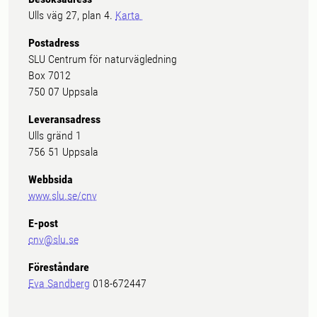
Ulls väg 27, plan 4.
Karta
Postadress
SLU Centrum för naturvägledning
Box 7012
750 07 Uppsala
Leveransadress
Ulls gränd 1
756 51 Uppsala
Webbsida
www.slu.se/cnv
E-post
cnv@slu.se
Föreståndare
Eva Sandberg
018-672447