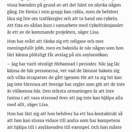
vissa boenden på grund av att det hänt en olycka någon
gång. De flesta i min grupp kan cykla, men de behöver
lära sig lite om trafikregler och att ta hand om cykeln.
Att fixa en sådan kurs i samarbete med Cykelfrämjandet
är ett av de kommande projekten, säger Lisa.
Hon har svårt att tänka sig ett roligare och mer
meningsfullt jobb, men en baksida är när någon som hon
lärt känna plötsligt får avslag på sin asylansökan.
– Jag har varit otroligt förbannad i perioder. När jag lär
känna de här personerna, vet vad de lämnat bakom sig
och vilka strapatser de gått igenom för att ta sig hit kan
jag inte försvara att Sverige har regler som gör att de inte
är välkomna här. Den största utmaningen är att inte
fastna i att vara stressad över att jag inte kan hjälpa alla
med allt, säger Lisa.
Hon har lärt sig att hon behöver ha ett bra kontaktnät så
att hon kan slussa vidare till andra som har kompetens
att hjälpa till i asylärenden till exempel. Och hon måste