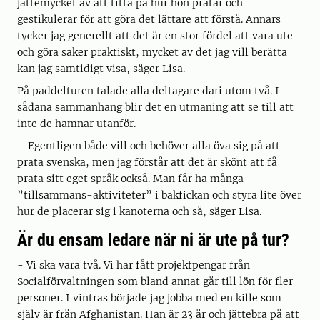
jättemycket av att titta på hur hon pratar och
gestikulerar för att göra det lättare att förstå. Annars
tycker jag generellt att det är en stor fördel att vara ute
och göra saker praktiskt, mycket av det jag vill berätta
kan jag samtidigt visa, säger Lisa.
På paddelturen talade alla deltagare dari utom två. I
sådana sammanhang blir det en utmaning att se till att
inte de hamnar utanför.
– Egentligen både vill och behöver alla öva sig på att
prata svenska, men jag förstår att det är skönt att få
prata sitt eget språk också. Man får ha många
”tillsammans-aktiviteter” i bakfickan och styra lite över
hur de placerar sig i kanoterna och så, säger Lisa.
Är du ensam ledare när ni är ute på tur?
- Vi ska vara två. Vi har fått projektpengar från
Socialförvaltningen som bland annat går till lön för fler
personer. I vintras började jag jobba med en kille som
själv är från Afghanistan. Han är 23 år och jättebra på att