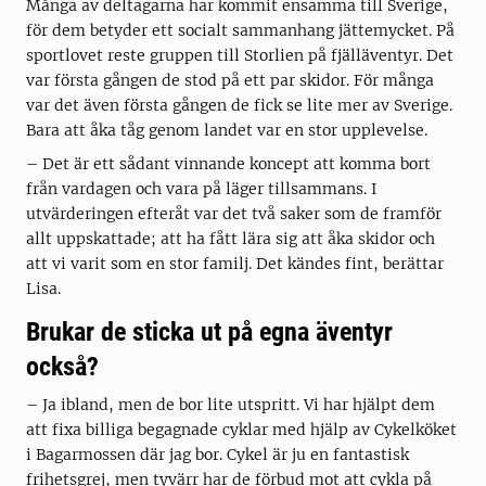
Många av deltagarna har kommit ensamma till Sverige,
för dem betyder ett socialt sammanhang jättemycket. På
sportlovet reste gruppen till Storlien på fjälläventyr. Det
var första gången de stod på ett par skidor. För många
var det även första gången de fick se lite mer av Sverige.
Bara att åka tåg genom landet var en stor upplevelse.
– Det är ett sådant vinnande koncept att komma bort
från vardagen och vara på läger tillsammans. I
utvärderingen efteråt var det två saker som de framför
allt uppskattade; att ha fått lära sig att åka skidor och
att vi varit som en stor familj. Det kändes fint, berättar
Lisa.
Brukar de sticka ut på egna äventyr
också?
– Ja ibland, men de bor lite utspritt. Vi har hjälpt dem
att fixa billiga begagnade cyklar med hjälp av Cykelköket
i Bagarmossen där jag bor. Cykel är ju en fantastisk
frihetsgrej, men tyvärr har de förbud mot att cykla på