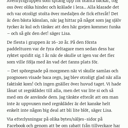
Äventyrsgruppen som sprang upp för branta backar, tog
oss över olika hinder och krälade i lera… Alla klarade det
och var otroligt stolta över medaljen de fick efteråt! Det
är den bästa känslan, när jag hittar på något som jag själv
tycker är kul och tänker att den här grejen kommer funka
– och så gör den det! säger Lisa.
De flesta i gruppen är 16-20 år. På den första
paddelturen var de fyra deltagare men sedan dess har
ryktet spridit sig. I år när de skulle ut igen var det fler
som ville följa med än vad det fanns plats för.
– Det spöregnade på morgonen när vi skulle samlas och
prognosen visade bara regn, jag blev otroligt glad när alla
faktiskt kom! Och ingen gnäller över huvud taget. Vi hade
lånat ut regnkläder till alla, men det var lite si och så
med om de använde dem. Jag tänkte efteråt att om man
inte är uppvuxen med regnkläder är det kanske helt
enkelt inte någon big deal att bli lite blöt, säger Lisa.
Via efterlysningar på olika bytes/säljes-sidor på
Facebook och genom att be om rabatt från tillverkare har