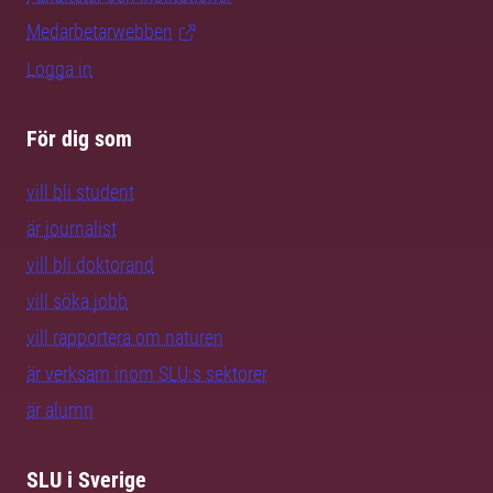
Medarbetarwebben
Logga in
För dig som
vill bli student
är journalist
vill bli doktorand
vill söka jobb
vill rapportera om naturen
är verksam inom SLU:s sektorer
är alumn
SLU i Sverige