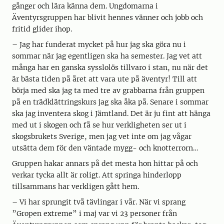
gånger och lära känna dem. Ungdomarna i
Äventyrsgruppen har blivit hennes vänner och jobb och
fritid glider ihop.
– Jag har funderat mycket på hur jag ska göra nu i
sommar när jag egentligen ska ha semester. Jag vet att
många har en ganska sysslolös tillvaro i stan, nu när det
är bästa tiden på året att vara ute på äventyr! Till att
börja med ska jag ta med tre av grabbarna från gruppen
på en trädklättringskurs jag ska åka på. Senare i sommar
ska jag inventera skog i Jämtland. Det är ju fint att hänga
med ut i skogen och få se hur verkligheten ser ut i
skogsbrukets Sverige, men jag vet inte om jag vågar
utsätta dem för den väntade mygg- och knotterrorn…
Gruppen hakar annars på det mesta hon hittar på och
verkar tycka allt är roligt. Att springa hinderlopp
tillsammans har verkligen gått hem.
– Vi har sprungit två tävlingar i vår. När vi sprang
”Gropen extreme” i maj var vi 23 personer från