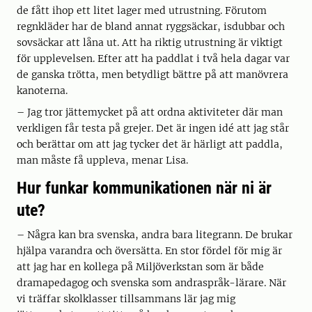
de fått ihop ett litet lager med utrustning. Förutom
regnkläder har de bland annat ryggsäckar, isdubbar och
sovsäckar att låna ut. Att ha riktig utrustning är viktigt
för upplevelsen. Efter att ha paddlat i två hela dagar var
de ganska trötta, men betydligt bättre på att manövrera
kanoterna.
– Jag tror jättemycket på att ordna aktiviteter där man
verkligen får testa på grejer. Det är ingen idé att jag står
och berättar om att jag tycker det är härligt att paddla,
man måste få uppleva, menar Lisa.
Hur funkar kommunikationen när ni är
ute?
– Några kan bra svenska, andra bara litegrann. De brukar
hjälpa varandra och översätta. En stor fördel för mig är
att jag har en kollega på Miljöverkstan som är både
dramapedagog och svenska som andraspråk-lärare. När
vi träffar skolklasser tillsammans lär jag mig