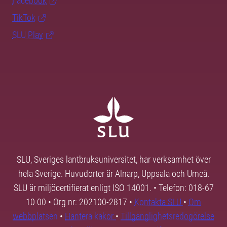
Facebook
TikTok
SLU Play
SLU, Sveriges lantbruksuniversitet, har verksamhet över
hela Sverige. Huvudorter är Alnarp, Uppsala och Umeå.
SLU är miljöcertifierat enligt ISO 14001. • Telefon: 018-67
10 00 • Org nr: 202100-2817 •
Kontakta SLU
•
Om
webbplatsen
•
Hantera kakor
•
Tillgänglighetsredogörelse