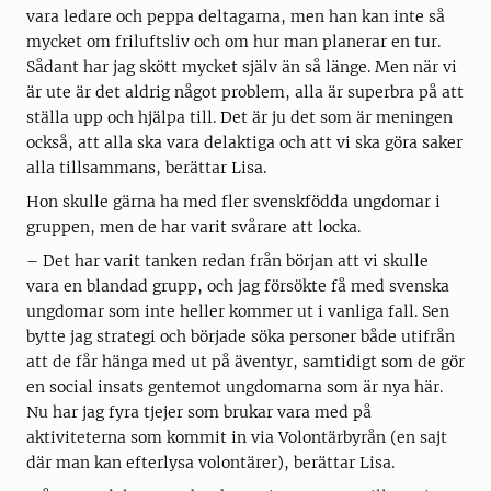
vara ledare och peppa deltagarna, men han kan inte så
mycket om friluftsliv och om hur man planerar en tur.
Sådant har jag skött mycket själv än så länge. Men när vi
är ute är det aldrig något problem, alla är superbra på att
ställa upp och hjälpa till. Det är ju det som är meningen
också, att alla ska vara delaktiga och att vi ska göra saker
alla tillsammans, berättar Lisa.
Hon skulle gärna ha med fler svenskfödda ungdomar i
gruppen, men de har varit svårare att locka.
– Det har varit tanken redan från början att vi skulle
vara en blandad grupp, och jag försökte få med svenska
ungdomar som inte heller kommer ut i vanliga fall. Sen
bytte jag strategi och började söka personer både utifrån
att de får hänga med ut på äventyr, samtidigt som de gör
en social insats gentemot ungdomarna som är nya här.
Nu har jag fyra tjejer som brukar vara med på
aktiviteterna som kommit in via Volontärbyrån (en sajt
där man kan efterlysa volontärer), berättar Lisa.