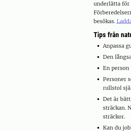
underlätta fö
Förberedelsern
besökas.
Ladda
Tips från nat
Anpassa gu
Den långs
En person 
Personer so
rullstol sjä
Det är bätt
sträckan. 
sträckor.
Kan du job