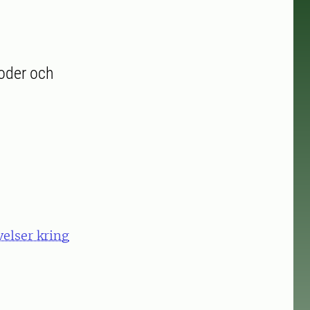
toder och
velser kring