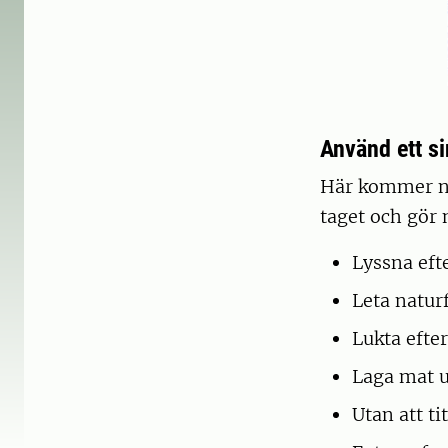
Använd ett si
Här kommer nå
taget och gör 
Lyssna efte
Leta natur
Lukta efter
Laga mat u
Utan att ti