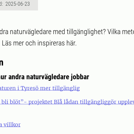
d: 2025-06-23
dra naturvägledare med tillgänglighet? Vilka me
? Läs mer och inspireras här.
n
ur andra naturvägledare jobbar
turen i Tyresö mer tillgänglig
t bli blöt”- projektet Blå lådan tillgängliggör upple
a villkor