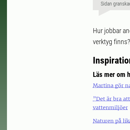
Sidan granska
Hur jobbar an
verktyg finns
Inspiratio
Läs mer om h
Martina gör na
”Det är bra at
vattenmiljöer
Naturen på lik