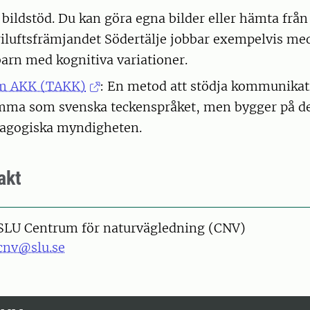
bildstöd. Du kan göra egna bilder eller hämta från
iluftsfrämjandet Södertälje jobbar exempelvis med
barn med kognitiva variationer.
m AKK (TAKK)
: En metod att stödja kommunikat
mma som svenska teckenspråket, men bygger på de
dagogiska myndigheten.
akt
SLU Centrum för naturvägledning (CNV)
cnv@slu.se