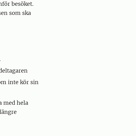
nför besöket.
tsen som ska
.
deltagaren
som inte kör sin
lja med hela
 längre