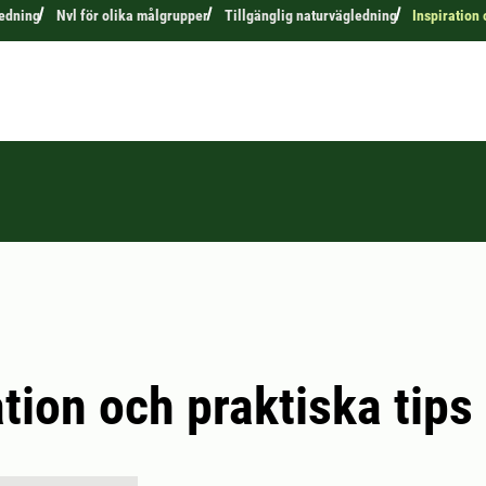
edning
Nvl för olika målgrupper
Tillgänglig naturvägledning
Inspiration 
ation och praktiska tips