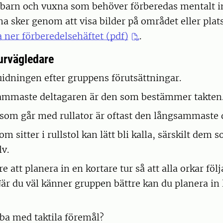
r barn och vuxna som behöver förberedas mentalt i
a sker genom att visa bilder på området eller pla
 ner förberedelsehäftet (pdf)
.
urvägledare
idningen efter gruppens förutsättningar.
ammaste deltagaren är den som bestämmer takten
som går med rullator är oftast den långsammaste 
m sitter i rullstol kan lätt bli kalla, särskilt dem 
lv.
re att planera in en kortare tur så att alla orkar fö
När du väl känner gruppen bättre kan du planera in
ba med taktila föremål?