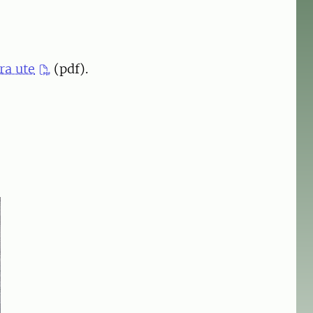
ara ute
(pdf).