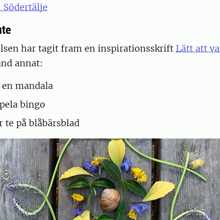
i Södertälje
ute
lsen har tagit fram en inspirationsskrift
Lätt att v
land annat:
r en mandala
pela bingo
 te på blåbärsblad