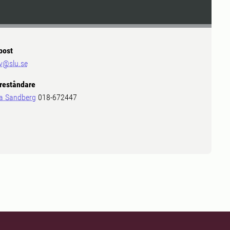
post
v@slu.se
reståndare
a Sandberg
018-672447