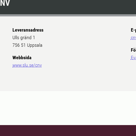
CNV
Leveransadress
E-
Ulls gränd 1
cn
756 51 Uppsala
Fö
Webbsida
Ev
www.slu.se/cnv