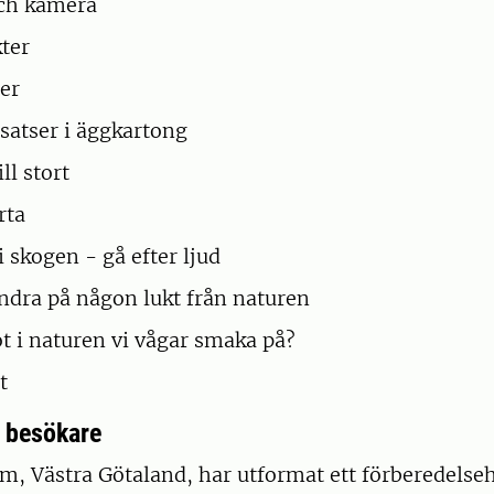
och kamera
ter
er
atser i äggkartong
ill stort
rta
skogen - gå efter ljud
ndra på någon lukt från naturen
t i naturen vi vågar smaka på?
t
a besökare
 Västra Götaland, har utformat ett förberedelsehäf