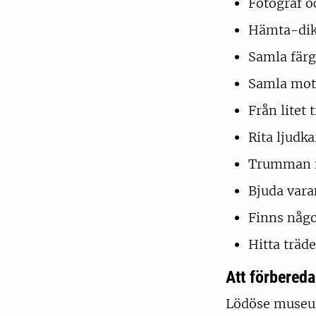
Fotograf 
Hämta-dik
Samla färg
Samla mots
Från litet t
Rita ljudka
Trumman i 
Bjuda vara
Finns någo
Hitta träde
Att förbered
Lödöse museum,