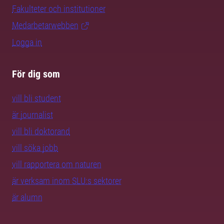
Fakulteter och institutioner
Medarbetarwebben
Logga in
För dig som
vill bli student
är journalist
vill bli doktorand
vill söka jobb
vill rapportera om naturen
är verksam inom SLU:s sektorer
är alumn