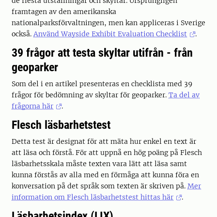
de flesta utställningar och skyltar. Ursprungligen
framtagen av den amerikanska
nationalparksförvaltningen, men kan appliceras i Sverige
också.
Använd Wayside Exhibit Evaluation Checklist
.
39 frågor att testa skyltar utifrån - från
geoparker
Som del i en artikel presenteras en checklista med 39
frågor för bedömning av skyltar för geoparker.
Ta del av
frågorna här
.
Flesch läsbarhetstest
Detta test är designat för att mäta hur enkel en text är
att läsa och förstå. För att uppnå en hög poäng på Flesch
läsbarhetsskala måste texten vara lätt att läsa samt
kunna förstås av alla med en förmåga att kunna föra en
konversation på det språk som texten är skriven på.
Mer
information om Flesch läsbarhetstest hittas här
.
Läsbarhetsindex (LIX)