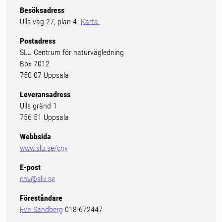
Besöksadress
Ulls väg 27, plan 4.
Karta
Postadress
SLU Centrum för naturvägledning
Box 7012
750 07 Uppsala
Leveransadress
Ulls gränd 1
756 51 Uppsala
Webbsida
www.slu.se/cnv
E-post
cnv@slu.se
Föreståndare
Eva Sandberg
018-672447