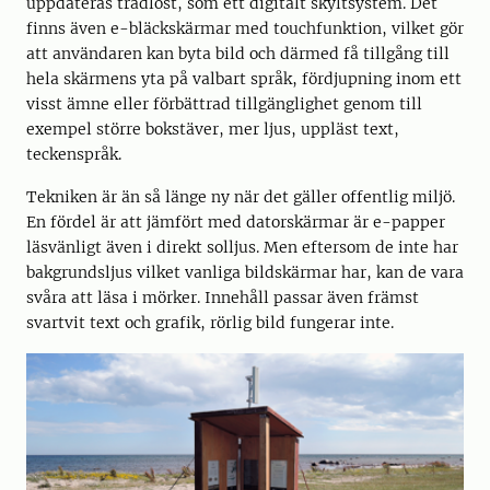
uppdateras trådlöst, som ett digitalt skyltsystem. Det
finns även e-bläckskärmar med touchfunktion, vilket gör
att användaren kan byta bild och därmed få tillgång till
hela skärmens yta på valbart språk, fördjupning inom ett
visst ämne eller förbättrad tillgänglighet genom till
exempel större bokstäver, mer ljus, uppläst text,
teckenspråk.
Tekniken är än så länge ny när det gäller offentlig miljö.
En fördel är att jämfört med datorskärmar är e-papper
läsvänligt även i direkt solljus. Men eftersom de inte har
bakgrundsljus vilket vanliga bildskärmar har, kan de vara
svåra att läsa i mörker. Innehåll passar även främst
svartvit text och grafik, rörlig bild fungerar inte.