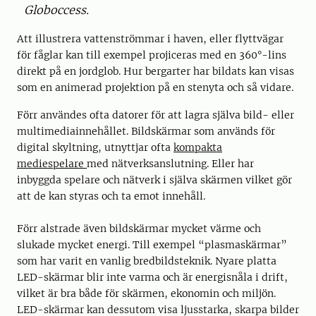
Globoccess.
Att illustrera vattenströmmar i haven, eller flyttvägar
för fåglar kan till exempel projiceras med en 360°-lins
direkt på en jordglob. Hur bergarter har bildats kan visas
som en animerad projektion på en stenyta och så vidare.
Förr användes ofta datorer för att lagra själva bild- eller
multimediainnehållet. Bildskärmar som används för
digital skyltning, utnyttjar ofta
kompakta
mediespelare
med nätverksanslutning. Eller har
inbyggda spelare och nätverk i själva skärmen vilket gör
att de kan styras och ta emot innehåll.
Förr alstrade även bildskärmar mycket värme och
slukade mycket energi. Till exempel “plasmaskärmar”
som har varit en vanlig bredbildsteknik. Nyare platta
LED-skärmar blir inte varma och är energisnåla i drift,
vilket är bra både för skärmen, ekonomin och miljön.
LED-skärmar kan dessutom visa ljusstarka, skarpa bilder