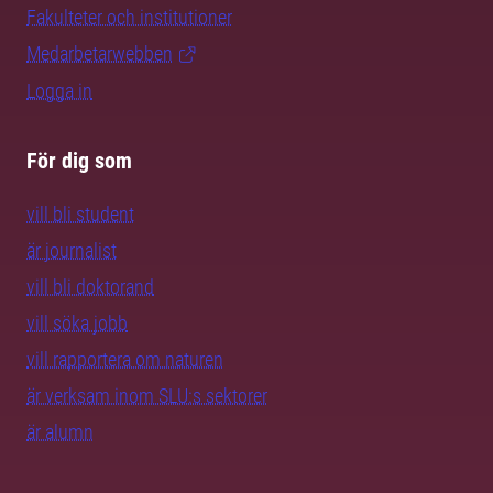
Fakulteter och institutioner
Medarbetarwebben
Logga in
För dig som
vill bli student
är journalist
vill bli doktorand
vill söka jobb
vill rapportera om naturen
är verksam inom SLU:s sektorer
är alumn