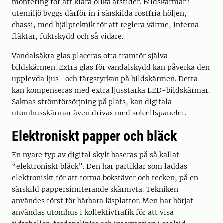
montering för att klara olika årstider. Bildskärmar i
utemiljö byggs därför in i särskilda rostfria höljen,
chassi, med hjälpteknik för att reglera värme, interna
fläktar, fuktskydd och så vidare.
Vandalsäkra glas placeras ofta framför själva
bildskärmen. Extra glas för vandalskydd kan påverka den
upplevda ljus- och färgstyrkan på bildskärmen. Detta
kan kompenseras med extra ljusstarka LED-bildskärmar.
Saknas strömförsörjning på plats, kan digitala
utomhusskärmar även drivas med solcellspaneler.
Elektroniskt papper och bläck
En nyare typ av digital skylt baseras på så kallat
“elektroniskt bläck”. Den har partiklar som laddas
elektroniskt för att forma bokstäver och tecken, på en
särskild pappersimiterande skärmyta. Tekniken
användes först för bärbara läsplattor. Men har börjat
användas utomhus i kollektivtrafik för att visa