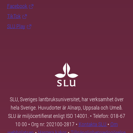
Facebook
TikTok
SLU Play
SLU, Sveriges lantbruksuniversitet, har verksamhet över
hela Sverige. Huvudorter är Alnarp, Uppsala och Umeå.
SLU är miljöcertifierat enligt ISO 14001. • Telefon: 018-67
10 00 • Org nr: 202100-2817 •
Kontakta SLU
•
Om
webbplatsen
•
Hantera kakor
•
Tillgänglighetsredogörelse