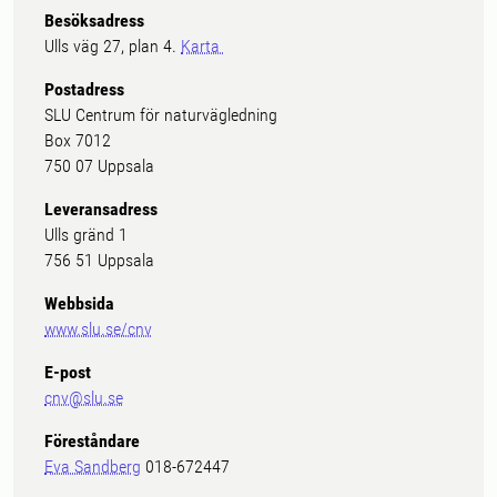
Besöksadress
Ulls väg 27, plan 4.
Karta
Postadress
SLU Centrum för naturvägledning
Box 7012
750 07 Uppsala
Leveransadress
Ulls gränd 1
756 51 Uppsala
Webbsida
www.slu.se/cnv
E-post
cnv@slu.se
Föreståndare
Eva Sandberg
018-672447