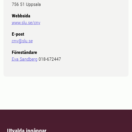
756 51 Uppsala
Webbsida
www.slu.se/cnv
E-post
cnv@slu.se
Föreståndare
Eva Sandberg
018-672447
Utvalda ingångar