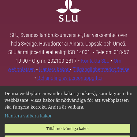
SLU, Sveriges lantbruksuniversitet, har verksamhet över
hela Sverige. Huvudorter är Alnarp, Uppsala och Umeå.
SLU är miljöcertifierat enligt ISO 14001. • Telefon: 018-67
10 00 • Org nr: 202100-2817 •
Kontakta SLU
•
Om
webbplatsen
•
Hantera kakor
•
Tillgänglighetsredogörelse
•
Behandling av personuppgifter
Denna webbplats använder kakor (cookies), som lagras i din
webbläsare. Vissa kakor är nödvändiga för att webbplatsen
ska fungera korrekt. Andra är valbara.
Hantera valbara kakor
Tillåt nödvändiga kakor