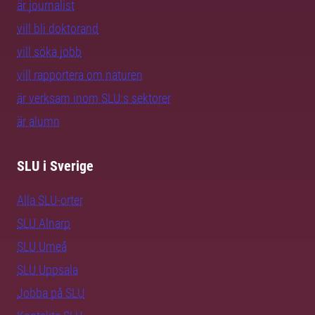
är journalist
vill bli doktorand
vill söka jobb
vill rapportera om naturen
är verksam inom SLU:s sektorer
är alumn
SLU i Sverige
Alla SLU-orter
SLU Alnarp
SLU Umeå
SLU Uppsala
Jobba på SLU