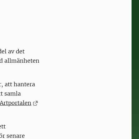
el av det
ed allmänheten
, att hantera
tt samla
Artportalen
tt
ör senare