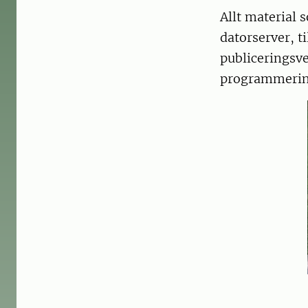
Allt material 
datorserver, t
publiceringsv
programmering