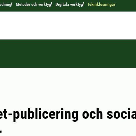
edning
Metoder och verktyg
Digitala verktyg
Tekniklösningar
et-publicering och soci
r