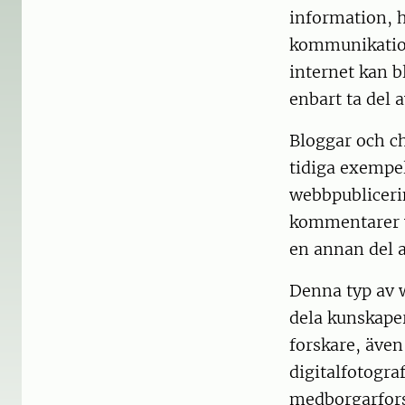
information, h
kommunikation
internet kan b
enbart ta del 
Bloggar och ch
tidiga exempel
webbpublicerin
kommentarer v
en annan del a
Denna typ av w
dela kunskape
forskare, även
digitalfotogra
medborgarfors