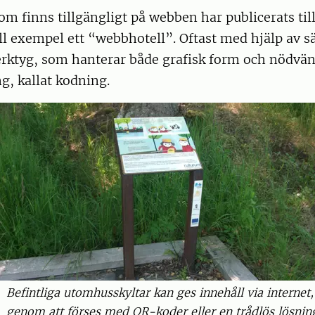
som finns tillgängligt på webben har publicerats til
ill exempel ett “webbhotell”. Oftast med hjälp av s
erktyg, som hanterar både grafisk form och nödvä
, kallat kodning.
Befintliga utomhusskyltar kan ges innehåll via internet,
genom att förses med QR-koder eller en trådlös lösnin