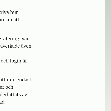
riva hur
re än att
grafering, var
 påverkade även
a
och login är
att inte endast
er och
derlättats av
lad