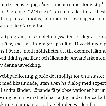
ar de senaste tjugo åren inneburit mer tonvikt på
. Begreppet “Webb 2.0” formulerades för att besk
li en plats att mötas, kommunicera och agera snara
av statisk information.
attprogram, liksom delningssajter för digital foto
 på nya sätt att interagera på nätet. Utvecklingen
g i övrigt, med möjligheter att till exempel lämn
id tidningsartiklar och liknande. Användarkonton 
v denna utveckling.
ebbpublicering gjorde det möjligt för entusiaster 
r med likasinnade, utan även ha dialog med expert
 i andra länder. Löpande fågelobservationer har un
fering och internet och har lagt grunden för så kal
kning, där mångas bidrag blir den värdefulla