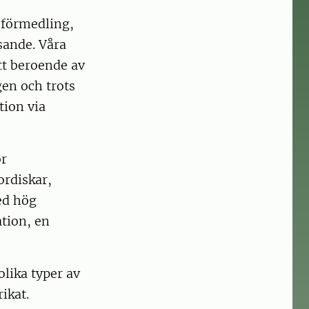
förmedling,
sande. Våra
tt beroende av
en och trots
tion via
ör
rdiskar,
ed hög
ation, en
lika typer av
rikat.