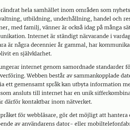
rändrat hela samhället inom områden som nyhets
valtning, utbildning, underhållning, handel och re
oner, med familj, vänner är också idag på många sä
ikation. Internet är ständigt närvarande i vardag
bara är några decennier år gammal, har kommunika
livit en självklarhet.
 fungerar internet genom samordnade standarder f
verföring. Webben består av sammankopplade dato
via ett gemensamt språk kan utbyta information m
t som ansluts till internet har en unik sifferkombin
är därför kontaktbar inom nätverket.
åket för webbläsare, gör det möjligt att hantera o
oende av användarens dator- eller mobiltelefonfab