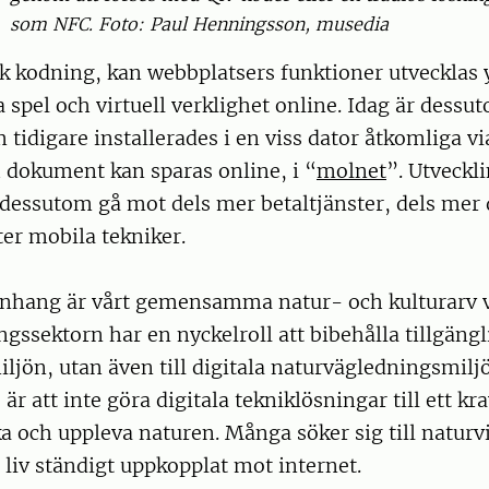
som NFC. Foto: Paul Henningsson, musedia
 kodning, kan webbplatsers funktioner utvecklas ytt
a spel och virtuell verklighet online. Idag är des
tidigare installerades i en viss dator åtkomliga v
h dokument kan sparas online, i “
molnet
”. Utveckl
 dessutom gå mot dels mer betaltjänster, dels mer 
er mobila tekniker.
nhang är vårt gemensamma natur- och kulturarv v
gssektorn har en nyckelroll att bibehålla tillgängli
ljön, utan även till digitala naturvägledningsmiljö
, är att inte göra digitala tekniklösningar till ett kra
 och uppleva naturen. Många söker sig till naturv
t liv ständigt uppkopplat mot internet.