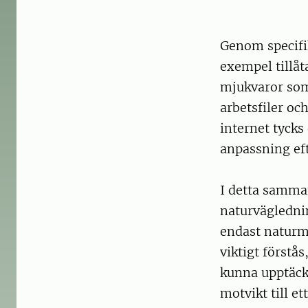
Genom specifik
exempel tillåt
mjukvaror som 
arbetsfiler oc
internet tycks
anpassning eft
I detta samma
naturväglednin
endast naturmi
viktigt förstås
kunna upptäcka
motvikt till et