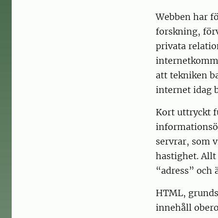
Webben har fö
forskning, för
privata relati
internetkommun
att tekniken 
internet idag b
Kort uttryckt
informationsö
servrar, som 
hastighet. All
“adress” och 
HTML, grundspr
innehåll ober