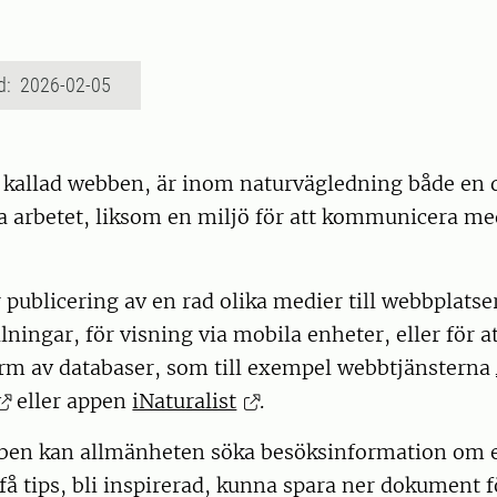
d: 2026-02-05
 kallad webben, är inom naturvägledning både en d
na arbetet, liksom en miljö för att kommunicera m
publicering av en rad olika medier till webbplatser
llningar, för visning via mobila enheter, eller för a
orm av databaser, som till exempel webbtjänsterna
eller appen
iNaturalist
.
ben kan allmänheten söka besöksinformation om e
å tips, bli inspirerad, kunna spara ner dokument f