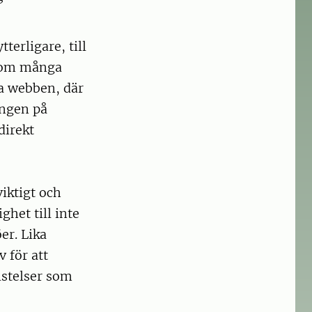
erligare, till
sutom många
ia webben, där
ingen på
direkt
iktigt och
ghet till inte
er. Lika
v för att
istelser som