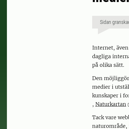
Sidan granska
Internet, även
dagliga inter
på olika sätt.
Den möjliggör 
medier i utstä
kunskaper i f
,
Naturkartan
Tack vare web
naturområde, f