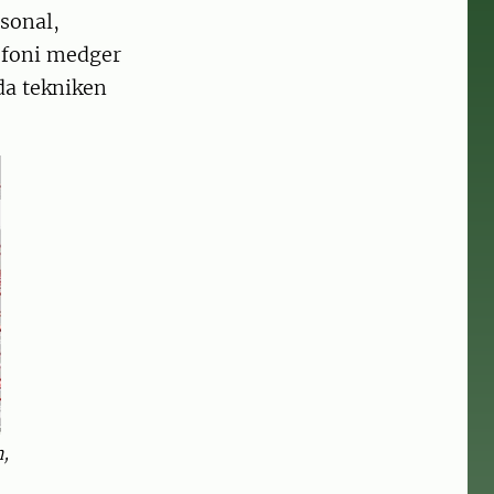
sonal,
lefoni medger
da tekniken
n,