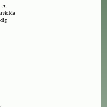
l en
ärskilda
ndig
g