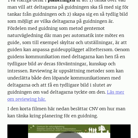
Två viktiga delar i
planeringen
är att 1) tänka över vad
man vill att deltagarna på guidningen ska få med sig för
tankar från guidningen och 2) skapa sig en så tydlig bild
som möjligt av vilka deltagarna på guidningen är.
Fördelen med guidning som metod gentemot
naturvägledning där man per automatik inte möter en
guide, som till exempel skyltar och utställningar, är att
guiden kan anpassa guideupplägget allteftersom. Genom
guidens kommunikation med deltagarna kan hen få en
tydligare bild av deras förväntningar, kunskap och
intressen. Reviewing är uppsättning metoder som kan
underlätta både den löpande kommunikationen med
deltagarna och att få en tydligare bild i slutet av
guidningen om vad deltagarna tyckte om den.
Läs mer
om reviewing här.
I den korta filmen här nedan berättar CNV om hur man
kan tänka kring planering för en guidning.