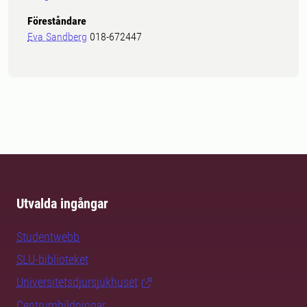
Föreståndare
Eva Sandberg
018-672447
Utvalda ingångar
Studentwebb
SLU-biblioteket
Universitetsdjursjukhuset
Centrumbildningar