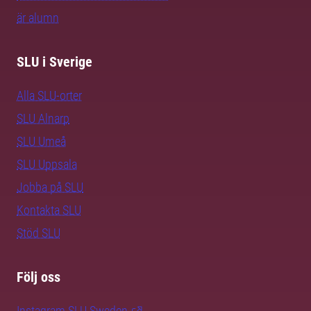
är alumn
SLU i Sverige
Alla SLU-orter
SLU Alnarp
SLU Umeå
SLU Uppsala
Jobba på SLU
Kontakta SLU
Stöd SLU
Följ oss
Instagram SLU.Sweden