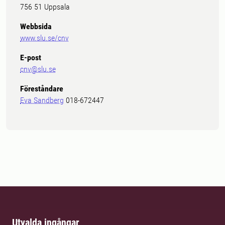
756 51 Uppsala
Webbsida
www.slu.se/cnv
E-post
cnv@slu.se
Föreståndare
Eva Sandberg
018-672447
Utvalda ingångar