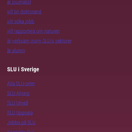
är journalist
vill bli doktorand
vill söka jobb
vill rapportera om naturen
är verksam inom SLU:s sektorer
är alumn
SLU i Sverige
Alla SLU-orter
SLU Alnarp
SLU Umeå
SLU Uppsala
Jobba på SLU