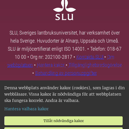
SLU, Sveriges lantbruksuniversitet, har verksamhet över
hela Sverige. Huvudorter är Alnarp, Uppsala och Umeå.
SLU är miljöcertifierat enligt ISO 14001. • Telefon: 018-67
10 00 • Org nr: 202100-2817 •
Kontakta SLU
•
Om
webbplatsen
•
Hantera kakor
•
Tillgänglighetsredogörelse
•
Behandling av personuppgifter
Denna webbplats använder kakor (cookies), som lagras i din
webbläsare. Vissa kakor är nödvändiga för att webbplatsen
ska fungera korrekt. Andra är valbara.
Hantera valbara kakor
Tillåt nödvändiga kakor