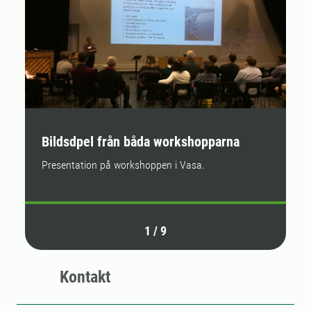
Bildsdpel från båda workshopparna
G
Presentation på workshoppen i Vasa.
1
/
9
Kontakt