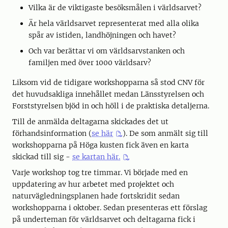
Vilka är de viktigaste besöksmålen i världsarvet?
Är hela världsarvet representerat med alla olika
spår av istiden, landhöjningen och havet?
Och var berättar vi om världsarvstanken och
familjen med över 1000 världsarv?
Liksom vid de tidigare workshopparna så stod CNV för
det huvudsakliga innehållet medan Länsstyrelsen och
Forststyrelsen bjöd in och höll i de praktiska detaljerna.
Till de anmälda deltagarna skickades det ut
förhandsinformation (
se här
). De som anmält sig till
workshopparna på Höga kusten fick även en karta
skickad till sig -
se kartan här.
Varje workshop tog tre timmar. Vi började med en
uppdatering av hur arbetet med projektet och
naturvägledningsplanen hade fortskridit sedan
workshopparna i oktober. Sedan presenteras ett förslag
på underteman för världsarvet och deltagarna fick i