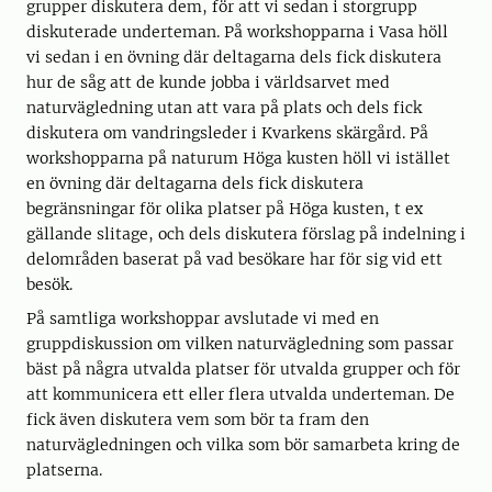
grupper diskutera dem, för att vi sedan i storgrupp
diskuterade underteman. På workshopparna i Vasa höll
vi sedan i en övning där deltagarna dels fick diskutera
hur de såg att de kunde jobba i världsarvet med
naturvägledning utan att vara på plats och dels fick
diskutera om vandringsleder i Kvarkens skärgård. På
workshopparna på naturum Höga kusten höll vi istället
en övning där deltagarna dels fick diskutera
begränsningar för olika platser på Höga kusten, t ex
gällande slitage, och dels diskutera förslag på indelning i
delområden baserat på vad besökare har för sig vid ett
besök.
På samtliga workshoppar avslutade vi med en
gruppdiskussion om vilken naturvägledning som passar
bäst på några utvalda platser för utvalda grupper och för
att kommunicera ett eller flera utvalda underteman. De
fick även diskutera vem som bör ta fram den
naturvägledningen och vilka som bör samarbeta kring de
platserna.