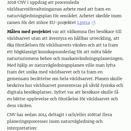
2018 CNV i uppdrag att processleda
världsarvsförvaltningarnas arbete med att fram en
naturvägledningsplan för området. Arbetet skedde inom
ramen för det större EU-projektet
Lystra
.
Målen med
projektet
var att välkomna fler besökare till
världsarvet utan att äventyra en hållbar utveckling, att
öka förståelsen för världsarvets värden och att ta fram
ett högklassigt kunskapsunderlag för att möta både
naturturismens behov och markanvändningsplaneringen.
Med hjälp av naturvägledningsplanen ville man lyfta
fram det unika med världsarvet och ta fram en
gemensam berättelse om hela världsarvet. Planen skulle
beskriva hur världsarvet presenteras på såväl fysiska och
digitala besöksplatser. Syftet var att besökare skulle få
en bättre upplevelse och förståelse för världsarvet och
dess värden.
CNV har sedan 2014 deltagit i och/eller stöttat flera
planeringsprocesser inom naturvägledning och
interpretation: