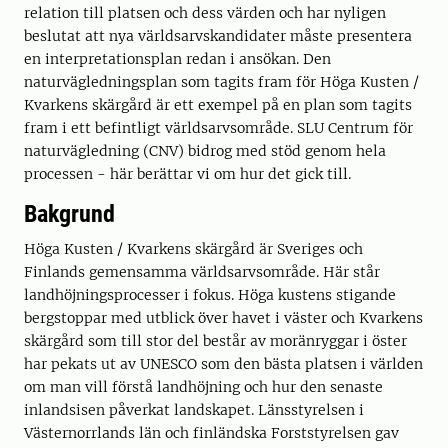
relation till platsen och dess värden och har nyligen
beslutat att nya världsarvskandidater måste presentera
en interpretationsplan redan i ansökan. Den
naturvägledningsplan som tagits fram för Höga Kusten /
Kvarkens skärgård är ett exempel på en plan som tagits
fram i ett befintligt världsarvsområde. SLU Centrum för
naturvägledning (CNV) bidrog med stöd genom hela
processen - här berättar vi om hur det gick till.
Bakgrund
Höga Kusten / Kvarkens skärgård är Sveriges och
Finlands gemensamma världsarvsområde. Här står
landhöjningsprocesser i fokus. Höga kustens stigande
bergstoppar med utblick över havet i väster och Kvarkens
skärgård som till stor del består av moränryggar i öster
har pekats ut av UNESCO som den bästa platsen i världen
om man vill förstå landhöjning och hur den senaste
inlandsisen påverkat landskapet. Länsstyrelsen i
Västernorrlands län och finländska Forststyrelsen gav