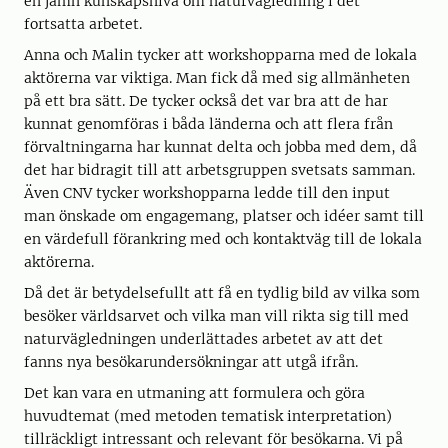
en jämn kunskapsnivå om naturvägledning i det
fortsatta arbetet.
Anna och Malin tycker att workshopparna med de lokala
aktörerna var viktiga. Man fick då med sig allmänheten
på ett bra sätt. De tycker också det var bra att de har
kunnat genomföras i båda länderna och att flera från
förvaltningarna har kunnat delta och jobba med dem, då
det har bidragit till att arbetsgruppen svetsats samman.
Även CNV tycker workshopparna ledde till den input
man önskade om engagemang, platser och idéer samt till
en värdefull förankring med och kontaktväg till de lokala
aktörerna.
Då det är betydelsefullt att få en tydlig bild av vilka som
besöker världsarvet och vilka man vill rikta sig till med
naturvägledningen underlättades arbetet av att det
fanns nya besökarundersökningar att utgå ifrån.
Det kan vara en utmaning att formulera och göra
huvudtemat (med metoden tematisk interpretation)
tillräckligt intressant och relevant för besökarna. Vi på