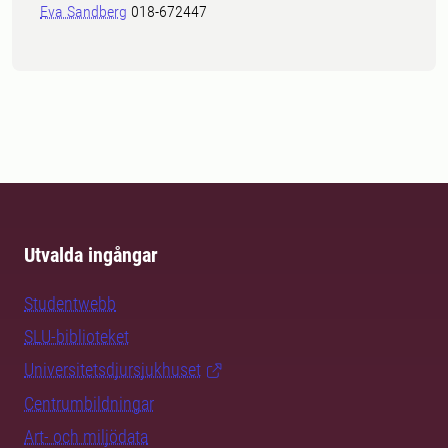
Eva Sandberg
018-672447
Utvalda ingångar
Studentwebb
SLU-biblioteket
Universitetsdjursjukhuset
Centrumbildningar
Art- och miljödata