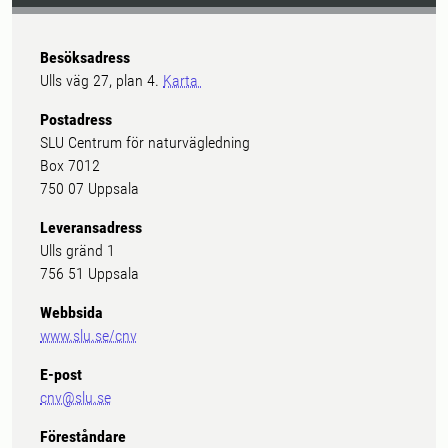
Besöksadress
Ulls väg 27, plan 4.
Karta
Postadress
SLU Centrum för naturvägledning
Box 7012
750 07 Uppsala
Leveransadress
Ulls gränd 1
756 51 Uppsala
Webbsida
www.slu.se/cnv
E-post
cnv@slu.se
Föreståndare