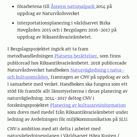
förarbetena till
Åsnens nationalpark
2014 på
uppdrag av Naturvårdsverket
interpretationsplanering i världsarvet Birka
Hovgården 2015 och i Bergslagen 2016-2017 på
uppdrag av Riksantikvarieämbetet.
I Bergslagsprojektet ingick att ta fram
metodhandledningen
Platsens berättelser
, som finns
publicerad hos Riksantikvarieämbetet. 2018 publicerade
Naturvårdsverket handboken
Naturvägledning i natur-
och kulturområden
,
framtagen av CNV på uppdrag av och
i samarbete med verket. Handboken ska fungera som ett
stöd för framför allt länsstyrelserna i deras planering av
naturvägledning. 2014-2017 deltog CNV i
forskningsprojektet
Planering av kulturarvsinformation
som drevs med medel från Riksantikvarieämbetet under
ledning av Avdelningen för miljökommunikation på SLU.
CNV:s ambition med att delta i arbetet med
naturvägledningsplanen i Världsarvet Höga Kusten /