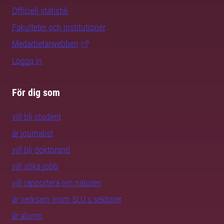
Officiell statistik
Fakulteter och institutioner
Medarbetarwebben
Logga in
För dig som
vill bli student
är journalist
vill bli doktorand
vill söka jobb
vill rapportera om naturen
är verksam inom SLU:s sektorer
är alumn