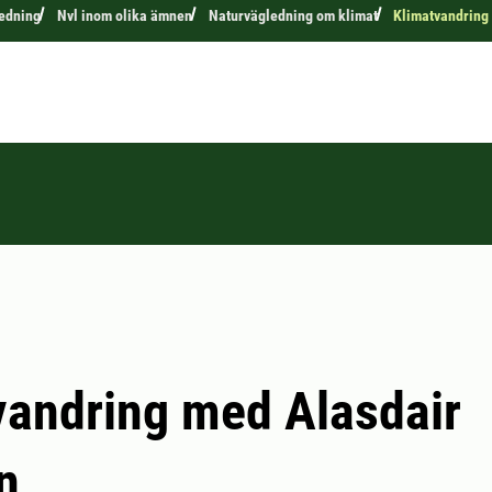
edning
Nvl inom olika ämnen
Naturvägledning om klimat
Klimatvandring
andring med Alasdair
n