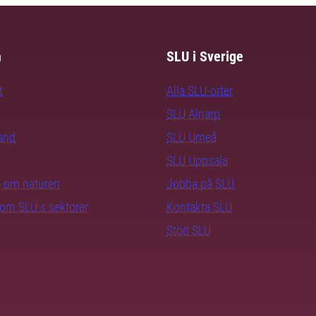
m
SLU i Sverige
t
Alla SLU-orter
SLU Alnarp
rand
SLU Umeå
SLU Uppsala
ra om naturen
Jobba på SLU
nom SLU:s sektorer
Kontakta SLU
Stöd SLU