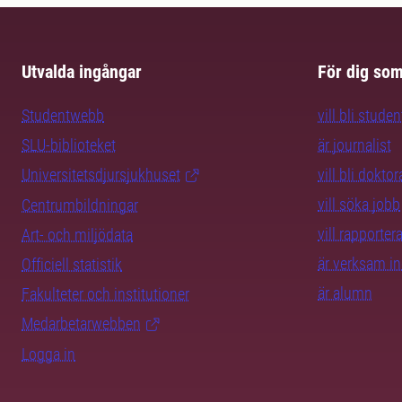
Utvalda ingångar
För dig so
Studentwebb
vill bli studen
SLU-biblioteket
är journalist
Universitetsdjursjukhuset
vill bli dokto
vill söka jobb
Centrumbildningar
vill rapporte
Art- och miljödata
är verksam i
Officiell statistik
är alumn
Fakulteter och institutioner
Medarbetarwebben
Logga in