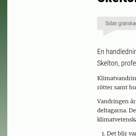
Sidan granska
En handlednin
Skelton, prof
Klimatvandrin
rötter samt h
Vandringen är
deltagarna. D
klimatvetensk
Det blir v