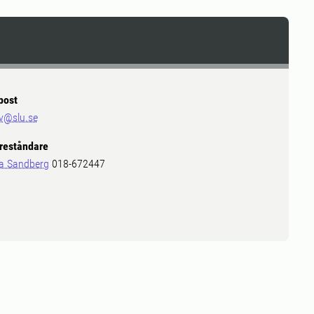
post
v@slu.se
reståndare
a Sandberg
018-672447