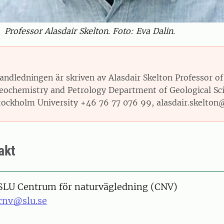
Professor Alasdair Skelton. Foto: Eva Dalin.
andledningen är skriven av Alasdair Skelton Professor of
eochemistry and Petrology Department of Geological Sci
tockholm University +46 76 77 076 99, alasdair.skelton
akt
SLU Centrum för naturvägledning (CNV)
cnv@slu.se