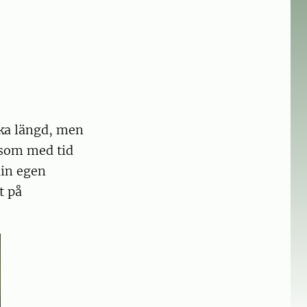
ika längd, men
 som med tid
din egen
t på