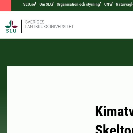
SLU.se
Om SLU
Organisation och styrning
CNV
Naturvägl
SVERIGES
LANTBRUKSUNIVERSITET
Kimatv
Skelto