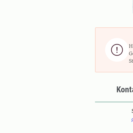
H

G
S
Kont