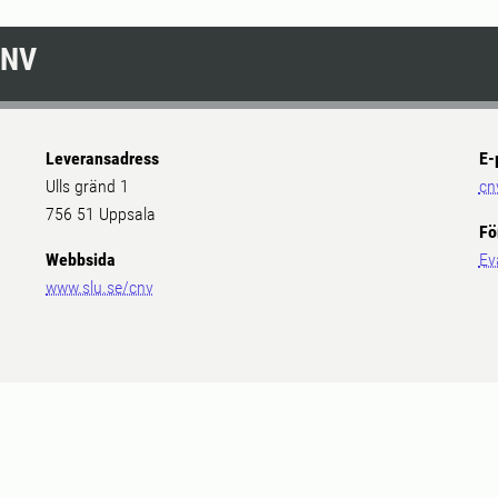
CNV
Leveransadress
E-
Ulls gränd 1
cn
756 51 Uppsala
Fö
Webbsida
Ev
www.slu.se/cnv