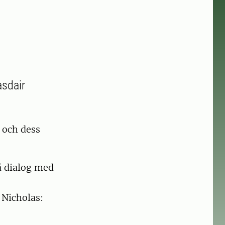
asdair
 och dess
å dialog med
 Nicholas: