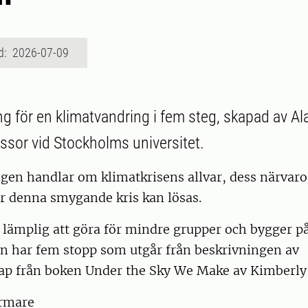
d: 2026-07-09
g för en klimatvandring i fem steg, skapad av Al
essor vid Stockholms universitet.
gen handlar om klimatkrisens allvar, dess närvaro
ur denna smygande kris kan lösas.
 lämplig att göra för mindre grupper och bygger p
en har fem stopp som utgår från beskrivningen av
ap från boken Under the Sky We Make av Kimberly
armare