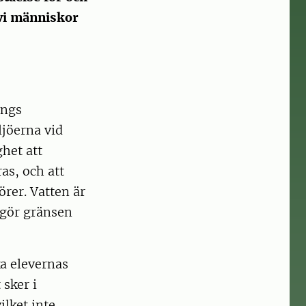
vi människor
ängs
ljöerna vid
ghet att
as, och att
örer. Vatten är
tgör gränsen
ka elevernas
 sker i
lket inte