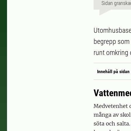
Sidan granska
Utomhusbaser
begrepp som l
runt omkring 
Innehåll på sidan
Vattenme
Medvetenhet o
många av skol
söta och salta