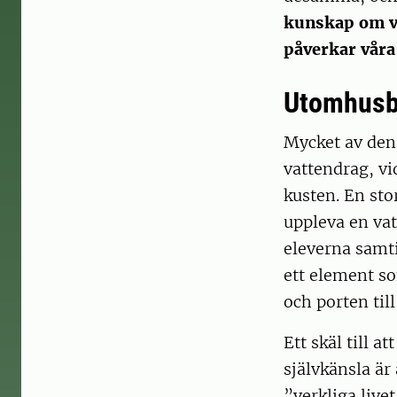
kunskap om v
påverkar våra
Utomhusb
Mycket av den
vattendrag, vi
kusten. En sto
uppleva en vat
eleverna samti
ett element so
och porten til
Ett skäl till 
självkänsla är 
”verkliga liv