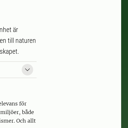
nhet är
n till naturen
dskapet.
elevans för
miljöer, både
ismer. Och allt