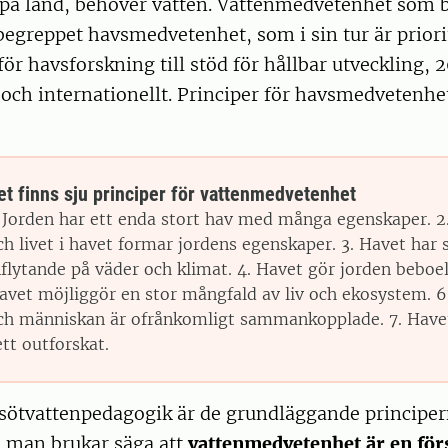
 på land, behöver vatten. Vattenmedvetenhet som 
egreppet havsmedvetenhet, som i sin tur är priori
för havsforskning till stöd för hållbar utveckling,
 och internationellt. Principer för havsmedvetenhet
et finns sju principer för vattenmedvetenhet
. Jorden har ett enda stort hav med många egenskaper. 2
ch livet i havet formar jordens egenskaper. 3. Havet har 
nflytande på väder och klimat. 4. Havet gör jorden beboeli
avet möjliggör en stor mångfald av liv och ekosystem. 6
ch människan är ofrånkomligt sammankopplade. 7. Havet 
ett outforskat.
r sötvattenpedagogik är de grundläggande principe
 man brukar säga att
vattenmedvetenhet är en förs