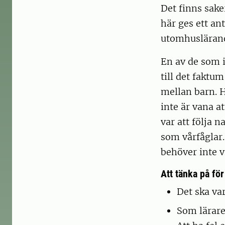
Det finns sake
här ges ett ant
utomhuslärand
En av de som i
till det faktum
mellan barn. 
inte är vana a
var att följa n
som vårfåglar.
behöver inte v
Att tänka på fö
Det ska var
Som lärare