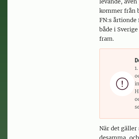
levande, även
kommer från b
FN:s årtionde 
både i Sverige
fram.
D
1
o

i
H
o
s
När det gälle
desamma, och