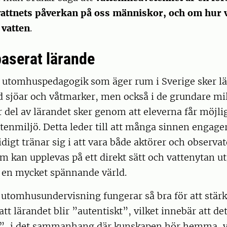
attnets påverkan på oss människor, och om hur 
 vatten
.
aserat lärande
 utomhuspedagogik som äger rum i Sverige sker l
d sjöar och våtmarker, men också i de grundare mi
r del av lärandet sker genom att eleverna får möjli
tenmiljö. Detta leder till att många sinnen engager
digt tränar sig i att vara både aktörer och observat
m kan upplevas på ett direkt sätt och vattenytan u
l en mycket spännande värld.
att utomhusundervisning fungerar så bra för att stär
att lärandet blir ”autentiskt”, vilket innebär att det
et”, i det sammanhang där kunskapen hör hemma, vi