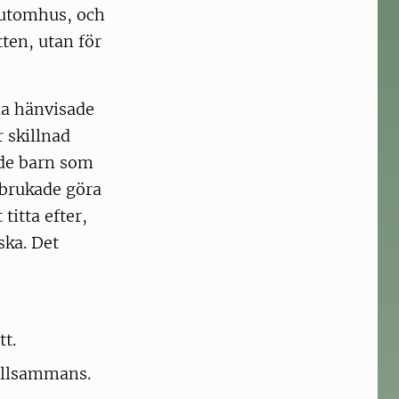
n utomhus, och
tten, utan för
da hänvisade
r skillnad
 de barn som
s brukade göra
titta efter,
ska. Det
tt.
tillsammans.