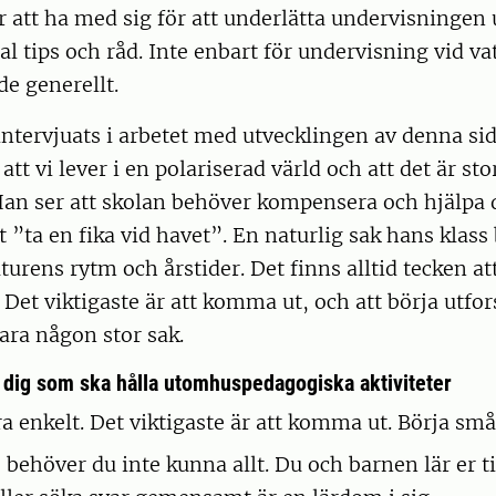
r att ha med sig för att underlätta undervisninge
al tips och råd. Inte enbart för undervisning vid va
e generellt.
ntervjuats i arbetet med utvecklingen av denna si
 att vi lever i en polariserad värld och att det är sto
Han ser att skolan behöver kompensera och hjälpa
tt ”ta en fika vid havet”. En naturlig sak hans klas
aturens rytm och årstider. Det finns alltid tecken att 
 Det viktigaste är att komma ut, och att börja utfor
ara någon stor sak.
r dig som ska hålla utomhuspedagogiska aktiviteter
a enkelt. Det viktigaste är att komma ut. Börja små
 behöver du inte kunna allt. Du och barnen lär er 