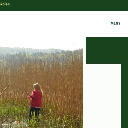
skolan
MENY