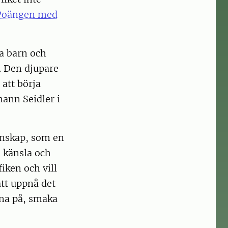
Poängen med
.
ka barn och
. Den djupare
att börja
mann Seidler i
unskap, som en
n känsla och
iken och vill
att uppnå det
ssna på, smaka