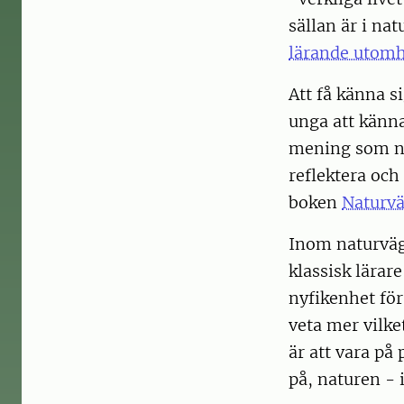
sällan är i n
lärande utom
Att få känna s
unga att känna
mening som na
reflektera och
boken
Naturvä
Inom naturväg
klassisk lärar
nyfikenhet för
veta mer vilke
är att vara på
på, naturen -