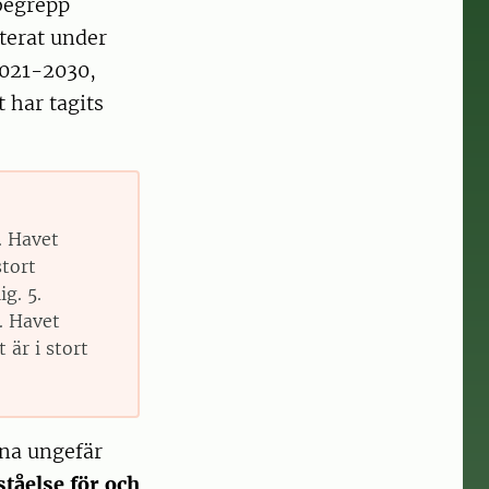
begrepp
terat under
 2021-2030,
 har tagits
. Havet
stort
g. 5.
. Havet
är i stort
rna ungefär
tåelse för och