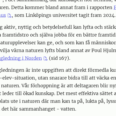
aturen. Detta kommer bland annat fram i rapporten
hus
, som Linköpings universitet tagit fram 2024
ig aktiv, nyttig och betydelsefull kan lyfta och stär
 framtidstro och själva jobba för en bättre framtid
turupplevelser kan ge, och som kan få människor 
 vilja värna naturen lyfts bland annat av Poul Hjul
gledning i Norden
(sid 167).
ledningen är inte uppgiften att direkt förmedla k
e-elev-situation, utan snarare bidra till att väcka e
 naturen. Vår förhoppning är att deltagaren blir nyf
t leder till ökad kunskap. Det mest effektiva sättet 
 plats ute i naturen där man kan ta på, lukta på, ly
 i det här sammanhanget - vatten.