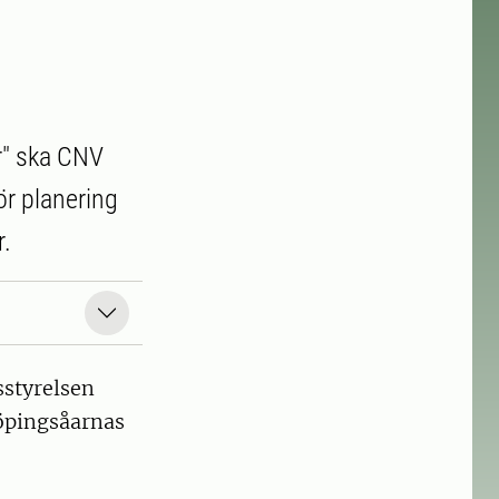
r" ska CNV
ör planering
r.
sstyrelsen
öpingsåarnas