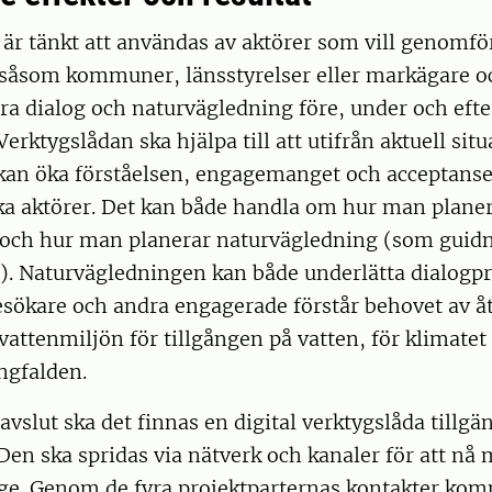
är tänkt att användas av aktörer som vill genomför
såsom kommuner, länsstyrelser eller markägare och
era dialog och naturvägledning före, under och efte
erktygslådan ska hjälpa till att utifrån aktuell situ
an öka förståelsen, engagemanget och acceptanse
ika aktörer. Det kan både handla om hur man plane
 och hur man planerar naturvägledning (som guidn
r). Naturvägledningen kan både underlätta dialogp
 besökare och andra engagerade förstår behovet av 
vattenmiljön för tillgången på vatten, för klimatet
ngfalden.
avslut ska det finnas en digital verktygslåda tillgän
Den ska spridas via nätverk och kanaler för att nå
rige. Genom de fyra projektparternas kontakter ko