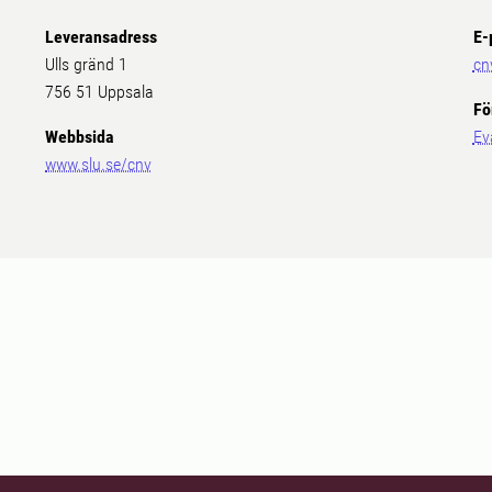
Leveransadress
E-
Ulls gränd 1
cn
756 51 Uppsala
Fö
Webbsida
Ev
www.slu.se/cnv