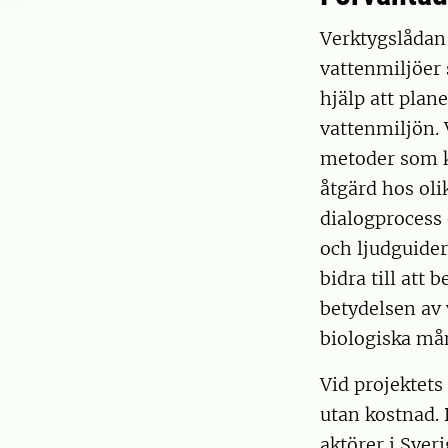
Verktygslådan 
vattenmiljöer 
hjälp att plan
vattenmiljön. V
metoder som k
åtgärd hos ol
dialogprocess
och ljudguide
bidra till att
betydelsen av 
biologiska må
Vid projektets 
utan kostnad. 
aktörer i Sve