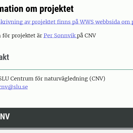
mation om projektet
skrivning av projektet finns på WWS webbsida om p
 för projektet är
Per Sonnvik
på CNV
akt
SLU Centrum för naturvägledning (CNV)
cnv@slu.se
CNV