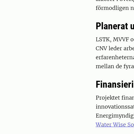
förmodligen nä
Planerat 
LSTK, MVVF och
CNV leder arbe
erfarenheterna
mellan de fyr
Finansier
Projektet fina
innovationssa
Energimyndig
Water Wise So