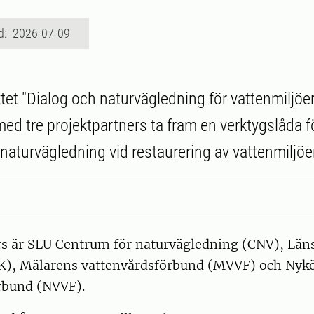
d: 2026-07-09
et "Dialog och naturvägledning för vattenmiljöe
ed tre projektpartners ta fram en verktygslåda f
 naturvägledning vid restaurering av vattenmiljöe
rs är SLU Centrum för naturvägledning (CNV), Län
K), Mälarens vattenvårdsförbund (MVVF) och Nyk
rbund (NVVF).