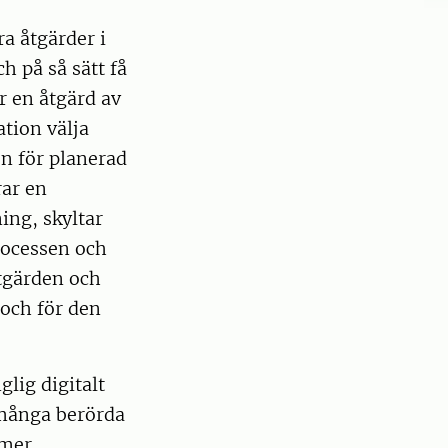
a åtgärder i
 på så sätt få
r en åtgärd av
ation välja
n för planerad
rar en
ing, skyltar
rocessen och
åtgärden och
 och för den
glig digitalt
 många berörda
mmer