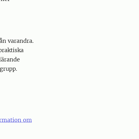
ån varandra.
praktiska
 lärande
sgrupp.
formation om