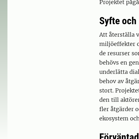
Projektet pågå
Syfte och
Att återställa
miljöeffekter o
de resurser s
behövs en ge
underlätta di
behov av åtgär
stort. Projekt
den till aktör
fler åtgärder
ekosystem och
Förväntad