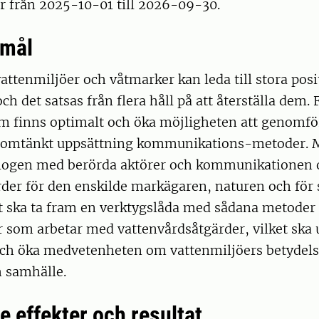
r från 2025-10-01 till 2026-09-30.
 mål
 vattenmiljöer och våtmarker kan leda till stora posi
ch det satsas från flera håll på att återställa dem. F
om finns optimalt och öka möjligheten att genomfö
nomtänkt uppsättning kommunikations-metoder. 
alogen med berörda aktörer och kommunikationen
der för den enskilde markägaren, naturen och för 
et ska ta fram en verktygslåda med sådana metoder
er som arbetar med vattenvårdsåtgärder, vilket ska 
 och öka medvetenheten om vattenmiljöers betydels
 samhälle.
e effekter och resultat