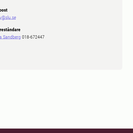
post
v@slu.se
reståndare
a Sandberg
018-672447