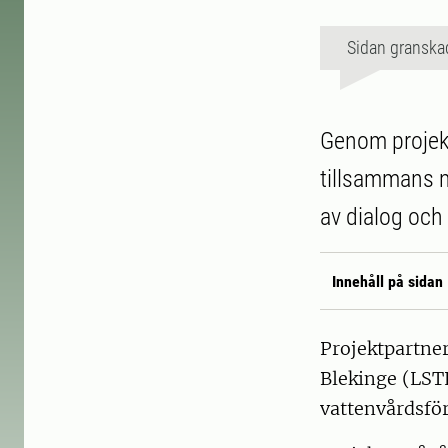
Sidan granska
Genom projekt
tillsammans m
av dialog och
Innehåll på sidan
Projektpartne
Blekinge (LST
vattenvårdsfö