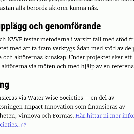
stan alla berörda aktörer kunna nås.
upplägg och genomförande
 NVVF testar metoderna i varsitt fall med stöd fr
tet med att ta fram verktygslådan med stöd av de 
 och aktörernas kunskap. Under projektet sker ett
a aktörerna via möten och med hjälp av en referen
ing
nsieras via Water Wise Societies – en del av
tsningen Impact Innovation som finansieras av
heten, Vinnova och Formas.
Här hittar ni mer in
cieties.