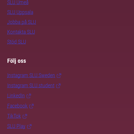
SLU Umeå
SLU Uppsala
Jobba på SLU
Kontakta SLU
Stöd SLU
Följ oss
Instagram SLU.Sweden
Instagram SLU.student
LinkedIn
Facebook
TikTok
SLU Play