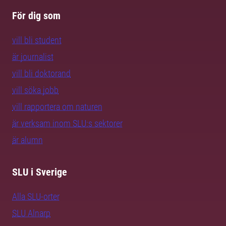
För dig som
vill bli student
är journalist
vill bli doktorand
vill söka jobb
vill rapportera om naturen
är verksam inom SLU:s sektorer
är alumn
SLU i Sverige
Alla SLU-orter
SLU Alnarp