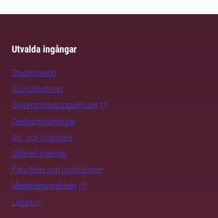
Utvalda ingångar
Studentwebb
SLU-biblioteket
Universitetsdjursjukhuset
Centrumbildningar
Art- och miljödata
Officiell statistik
Fakulteter och institutioner
Medarbetarwebben
Logga in