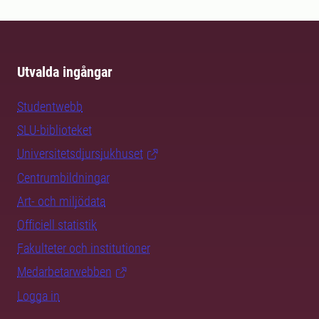
Utvalda ingångar
Studentwebb
SLU-biblioteket
Universitetsdjursjukhuset
Centrumbildningar
Art- och miljödata
Officiell statistik
Fakulteter och institutioner
Medarbetarwebben
Logga in