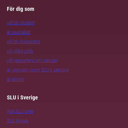
För dig som
vill bli student
är journalist
vill bli doktorand
vill söka jobb
vill rapportera om naturen
är verksam inom SLU:s sektorer
är alumn
SLU i Sverige
Alla SLU-orter
SLU Alnarp