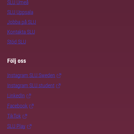
SLU Umeå
SLU Uppsala
Jobba på SLU
Kontakta SLU
Stöd SLU
Följ oss
Instagram SLU.Sweden
Instagram SLU.student
LinkedIn
Facebook
TikTok
SLU Play