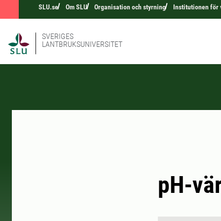
SLU.se
Om SLU
Organisation och styrning
Institutionen för
SVERIGES
LANTBRUKSUNIVERSITET
pH-vär