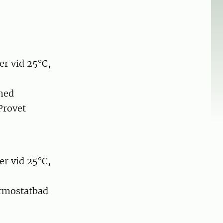
er vid 25°C,
med
Provet
er vid 25°C,
rmostatbad