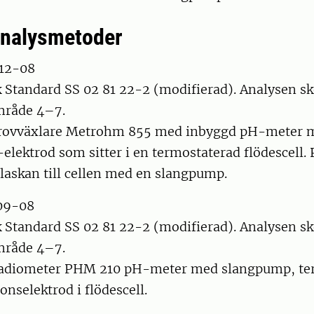
analysmetoder
12-08
 Standard SS 02 81 22-2 (modifierad). Analysen sk
mråde 4–7.
provväxlare Metrohm 855 med inbyggd pH-meter 
lektrod som sitter i en termostaterad flödescell. 
flaskan till cellen med en slangpump.
09-08
 Standard SS 02 81 22-2 (modifierad). Analysen sk
mråde 4–7.
Radiometer PHM 210 pH-meter med slangpump, te
nselektrod i flödescell.