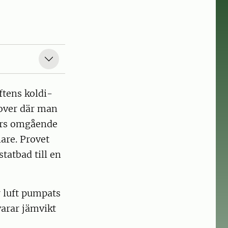
ftens koldi­
rover där man
örs omgående
lare. Provet
tatbad till en
r luft pumpats
arar jämvikt