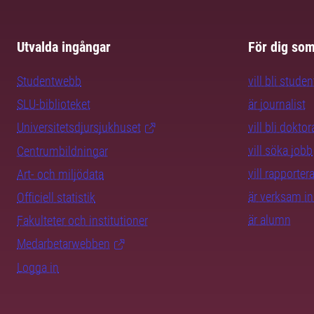
Utvalda ingångar
För dig so
Studentwebb
vill bli studen
SLU-biblioteket
är journalist
Universitetsdjursjukhuset
vill bli dokto
vill söka jobb
Centrumbildningar
vill rapporte
Art- och miljödata
är verksam i
Officiell statistik
är alumn
Fakulteter och institutioner
Medarbetarwebben
Logga in