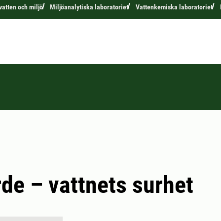
 vatten och miljö
Miljöanalytiska laboratoriet
Vattenkemiska laboratoriet
de – vattnets surhet