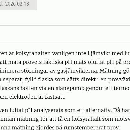
d: 2026-02-13
tten är kolsyrahalten vanligen inte i jämvikt med lu
r att mäta provets faktiska pH mäts oluftat pH på p
minimera störningar av gasjämvikterna. Mätning g
n separat, fylld flaska som sätts direkt i en provväx
flaskans botten via en slangpump genom ett termos
lken elektroden är fastsatt.
ven luftat pH analyserats som ett alternativ. Då ha
innan mätning för att få en kolsyrahalt som motsv
enna mätning gjordes på rumstempererat prov.