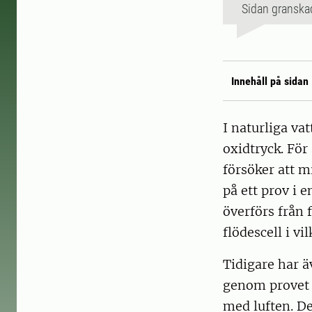
Sidan granska
Innehåll på sidan
I naturliga va
oxid­tryck. Fö
försöker att 
på ett prov i e
överförs från 
flödescell i vi
Tidigare har ä
genom provet 
med luften. D