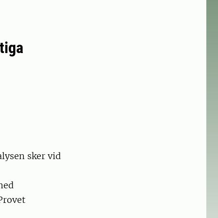
tiga
lysen sker vid
med
Provet