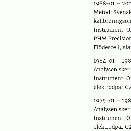
1988-01 – 20
Metod: Svensk
kalibreringso
Instrument: O
PHM Precisio
Flödescell, s
1984-01 – 19
Analysen sker
Instrument: O
elektrodpar G
1975-01 – 19
Analysen sker
Instrument: O
elektrodpar G