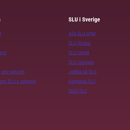
m
SLU i Sverige
t
Alla SLU-orter
SLU Alnarp
rand
SLU Umeå
SLU Uppsala
ra om naturen
Jobba på SLU
nom SLU:s sektorer
Kontakta SLU
Stöd SLU