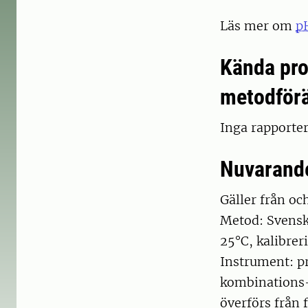
Läs mer om
p
Kända pro
metodför
Inga rapporte
Nuvarand
Gäller från o
Metod: Svensk
25°C, kalibre
Instrument: 
kombinations-e
överförs från 