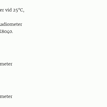
er vid 25°C,
 Radiometer
K8040.
ometer
ometer