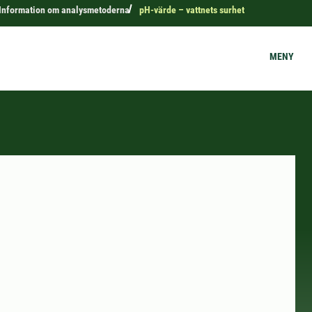
Information om analysmetoderna
pH-värde – vattnets surhet
MENY