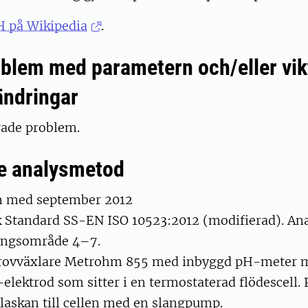
H på Wikipedia
.
blem med parametern och/eller vik
ändringar
rade problem.
e analysmetod
ch med september 2012
 Standard SS-EN ISO 10523:2012 (modifierad). Ana
ringsområde 4–7.
provväxlare Metrohm 855 med inbyggd pH-meter 
lektrod som sitter i en termostaterad flödescell. 
flaskan till cellen med en slangpump.