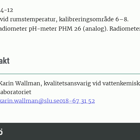
74-12
 vid rumstemperatur, kalibreringsområde 6–8.
adiometer pH-meter PHM 26 (analog). Radiometer
akt
Karin Wallman, kvalitetsansvarig vid vattenkemisk
laboratoriet
karin.wallman@slu.se
018-67 31 52
ö