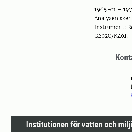
1965-01 – 19
Analysen sker
Instrument: R
G202C/K401.
Kont
Institutionen för vatten och milj