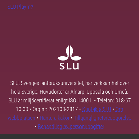
SLU Play
SLU, Sveriges lantbruksuniversitet, har verksamhet över
hela Sverige. Huvudorter är Alnarp, Uppsala och Umeå.
SLU är miljöcertifierat enligt ISO 14001. • Telefon: 018-67
10 00 • Org nr: 202100-2817 •
Kontakta SLU
•
Om
webbplatsen
•
Hantera kakor
•
Tillgänglighetsredogörelse
•
Behandling av personuppgifter