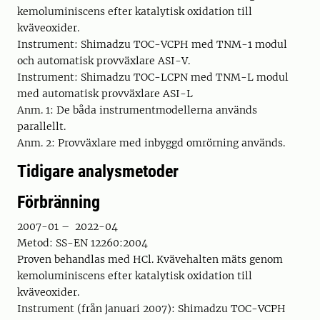
kemo­lumini­scens efter katalytisk oxidation till
kväveoxider.
Instrument: Shimadzu TOC-VCPH med TNM-1 modul
och automatisk prov­växlare ASI-V.
Instrument: Shimadzu TOC-LCPN med TNM-L modul
med automatisk provväxlare ASI-L
Anm. 1: De båda instrumentmodellerna används
parallellt.
Anm. 2: Provväxlare med inbyggd omrörning används.
Tidigare analysmetoder
Förbränning
2007-01 – 2022-04
Metod: SS-EN 12260:2004
Proven behandlas med HCl. Kvävehalten mäts genom
kemo­lumini­scens efter katalytisk oxidation till
kväveoxider.
Instrument (från januari 2007): Shimadzu TOC-VCPH