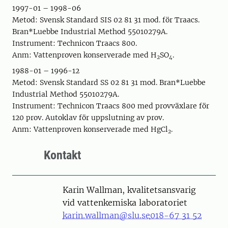
1997-01 – 1998-06
Metod: Svensk Standard SIS 02 81 31 mod. för Traacs.
Bran*Luebbe Industrial Method 55010279A.
Instrument: Technicon Traacs 800.
Anm: Vattenproven konserverade med H
SO
.
2
4
1988-01 – 1996-12
Metod: Svensk Standard SS 02 81 31 mod. Bran*Luebbe
Industrial Method 55010279A.
Instrument: Technicon Traacs 800 med provväxlare för
120 prov. Autoklav för uppslutning av prov.
Anm: Vattenproven konserverade med HgCl
.
2
Kontakt
Karin Wallman, kvalitetsansvarig
vid vattenkemiska laboratoriet
karin.wallman@slu.se
018-67 31 52