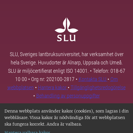
SLU, Sveriges lantbruksuniversitet, har verksamhet över
hela Sverige. Huvudorter är Alnarp, Uppsala och Umeå.
SLU är miljöcertifierat enligt ISO 14001. • Telefon: 018-67
10 00 • Org nr: 202100-2817 •
Kontakta SLU
•
Om
webbplatsen
•
Hantera kakor
•
Tillgänglighetsredogörelse
•
Behandling av personuppgifter
Denna webbplats använder kakor (cookies), som lagras i din
webbläsare. Vissa kakor är nödvändiga för att webbplatsen
ska fungera korrekt. Andra är valbara.
Hantera valbara kakor