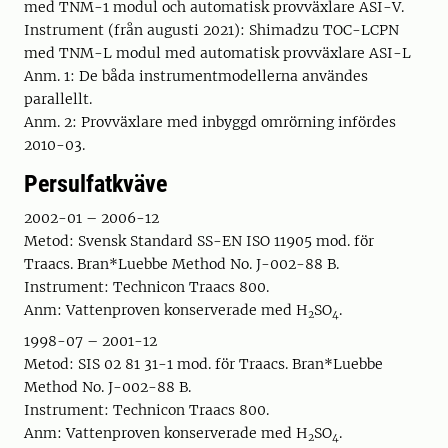
med TNM-1 modul och automatisk prov­växlare ASI-V.
Instrument (från augusti 2021): Shimadzu TOC-LCPN
med TNM-L modul med automatisk provväxlare ASI-L
Anm. 1: De båda instrumentmodellerna användes
parallellt.
Anm. 2: Provväxlare med inbyggd omrörning infördes
2010-03.
Persulfatkväve
2002-01 – 2006-12
Metod: Svensk Standard SS-EN ISO 11905 mod. för
Traacs. Bran*Luebbe Method No. J-002-88 B.
Instrument: Technicon Traacs 800.
Anm: Vattenproven konserverade med H
SO
.
2
4
1998-07 – 2001-12
Metod: SIS 02 81 31-1 mod. för Traacs. Bran*Luebbe
Method No. J-002-88 B.
Instrument: Technicon Traacs 800.
Anm: Vattenproven konserverade med H
SO
.
2
4