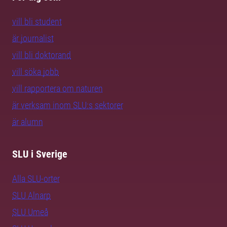
vill bli student
är journalist
vill bli doktorand
vill söka jobb
vill rapportera om naturen
är verksam inom SLU:s sektorer
är alumn
SLU i Sverige
Alla SLU-orter
SLU Alnarp
SLU Umeå