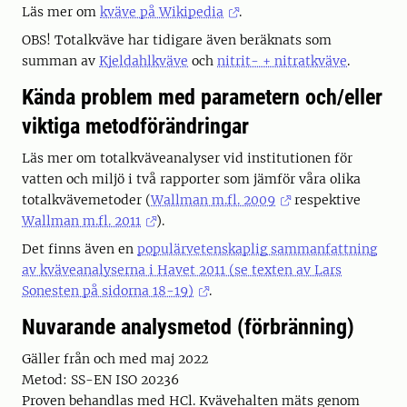
Läs mer om
kväve på Wikipedia
.
OBS! Totalkväve har tidigare även beräknats som
summan av
Kjeldahlkväve
och
nitrit- + nitratkväve
.
Kända problem med parametern och/eller
viktiga metodförändringar
Läs mer om totalkväveanalyser vid institutionen för
vatten och miljö i två rapporter som jämför våra olika
totalkvävemetoder (
Wallman m.fl. 2009
respektive
Wallman m.fl. 2011
).
Det finns även en
populärvetenskaplig sammanfattning
av kväveanalyserna i Havet 2011 (se texten av Lars
Sonesten på sidorna 18-19)
.
Nuvarande analysmetod (förbränning)
Gäller från och med maj 2022
Metod: SS-EN ISO 20236
Proven behandlas med HCl. Kvävehalten mäts genom