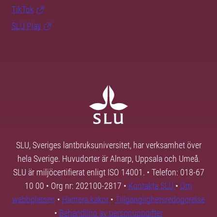
TikTok
SLU Play
SLU, Sveriges lantbruksuniversitet, har verksamhet över
hela Sverige. Huvudorter är Alnarp, Uppsala och Umeå.
SLU är miljöcertifierat enligt ISO 14001. • Telefon: 018-67
10 00 • Org nr: 202100-2817 •
Kontakta SLU
•
Om
webbplatsen
•
Hantera kakor
•
Tillgänglighetsredogörelse
•
Behandling av personuppgifter