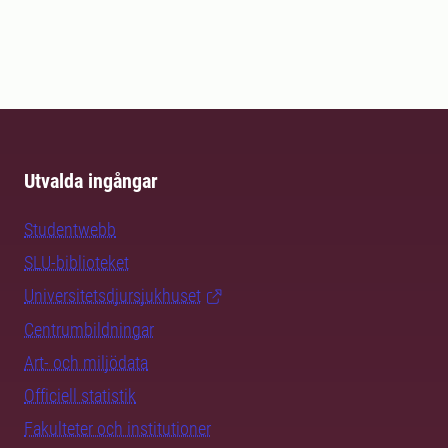
Utvalda ingångar
Studentwebb
SLU-biblioteket
Universitetsdjursjukhuset
Centrumbildningar
Art- och miljödata
Officiell statistik
Fakulteter och institutioner