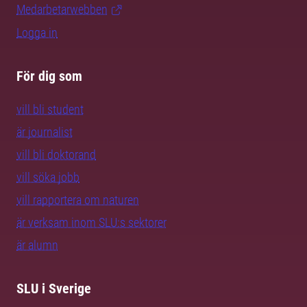
Medarbetarwebben
Logga in
För dig som
vill bli student
är journalist
vill bli doktorand
vill söka jobb
vill rapportera om naturen
är verksam inom SLU:s sektorer
är alumn
SLU i Sverige