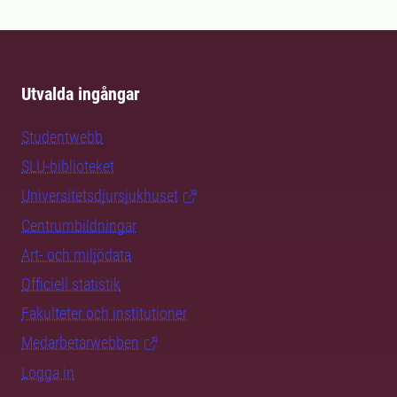
Utvalda ingångar
Studentwebb
SLU-biblioteket
Universitetsdjursjukhuset
Centrumbildningar
Art- och miljödata
Officiell statistik
Fakulteter och institutioner
Medarbetarwebben
Logga in