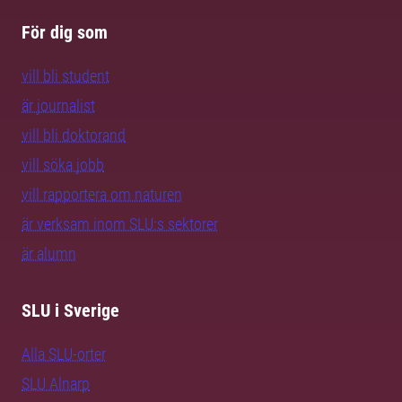
För dig som
vill bli student
är journalist
vill bli doktorand
vill söka jobb
vill rapportera om naturen
är verksam inom SLU:s sektorer
är alumn
SLU i Sverige
Alla SLU-orter
SLU Alnarp