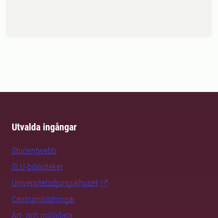
Utvalda ingångar
Studentwebb
SLU-biblioteket
Universitetsdjursjukhuset
Centrumbildningar
Art- och miljödata