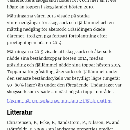
Västerbottens skogsland hösten 1973 och mer än 175%
högre än toppen i skogslandet hösten 2010.
Mätningarna våren 2015 visade på starka
vinternedgångar för skogssork och fjällämmel och en
måttlig nedgång för åkersork. Gråsidingen ökade
däremot, troligen pga fortsatt fortplantning efter
provtagningen hösten 2014.
Mätningarna 2015 visade att skogssork och åkersork
nådde sina beståndstoppar hösten 2014, medan
gråsiding och fjällämmel nådde sina toppar hösten 2015.
Topparna för gråsiding, åkersork och fjällämmel under
den senaste beståndscykeln var betydligt lägre (ungefär
50-80% lägre) än under den föregående. Undantaget var
skogssork som visade sin näst högsta topp i området.
Läs mer här om sorkarnas minskning i Västerbotten
Litteratur
Christensen, P., Ecke, F., Sandström, P., Nilsson, M. and
Hörnfeldt, B. 2008. Can landscape properties predict