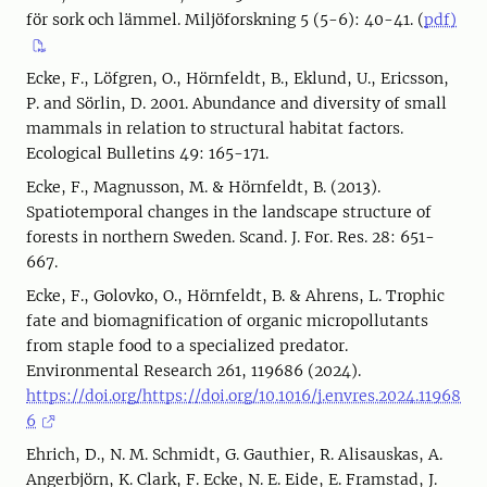
för sork och lämmel. Miljöforskning 5 (5-6): 40-41. (
pdf)
Ecke, F., Löfgren, O., Hörnfeldt, B., Eklund, U., Ericsson,
P. and Sörlin, D. 2001. Abundance and diversity of small
mammals in relation to structural habitat factors.
Ecological Bulletins 49: 165-171.
Ecke, F., Magnusson, M. & Hörnfeldt, B. (2013).
Spatiotemporal changes in the landscape structure of
forests in northern Sweden. Scand. J. For. Res. 28: 651-
667.
Ecke, F., Golovko, O., Hörnfeldt, B. & Ahrens, L. Trophic
fate and biomagnification of organic micropollutants
from staple food to a specialized predator.
Environmental Research 261, 119686 (2024).
https://doi.org/https://doi.org/10.1016/j.envres.2024.11968
6
Ehrich, D., N. M. Schmidt, G. Gauthier, R. Alisauskas, A.
Angerbjörn, K. Clark, F. Ecke, N. E. Eide, E. Framstad, J.