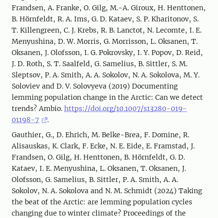
Frandsen, A. Franke, O. Gilg, M.-A. Giroux, H. Henttonen,
B. Hörnfeldt, R. A. Ims, G. D. Kataev, S. P. Kharitonov, S.
T. Killengreen, C. J. Krebs, R. B. Lanctot, N. Lecomte, I. E.
Menyushina, D. W. Morris, G. Morrisson, L. Oksanen, T.
Oksanen, J. Olofsson, I. G. Pokrovsky, I. Y. Popov, D. Reid,
J. D. Roth, S. T. Saalfeld, G. Samelius, B. Sittler, S. M.
Sleptsov, P. A. Smith, A. A. Sokolov, N. A. Sokolova, M. Y.
Soloviev and D. V. Solovyeva (2019) Documenting
lemming population change in the Arctic: Can we detect
trends? Ambio.
https://doi.org/10.1007/s13280-019-
01198-7
.
Gauthier, G., D. Ehrich, M. Belke-Brea, F. Domine, R.
Alisauskas, K. Clark, F. Ecke, N. E. Eide, E. Framstad, J.
Frandsen, O. Gilg, H. Henttonen, B. Hörnfeldt, G. D.
Kataev, I. E. Menyushina, L. Oksanen, T. Oksanen, J.
Olofsson, G. Samelius, B. Sittler, P. A. Smith, A. A.
Sokolov, N. A. Sokolova and N. M. Schmidt (2024) Taking
the beat of the Arctic: are lemming population cycles
changing due to winter climate? Proceedings of the