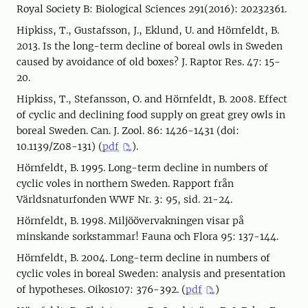
Royal Society B: Biological Sciences 291(2016): 20232361.
Hipkiss, T., Gustafsson, J., Eklund, U. and Hörnfeldt, B.
2013. Is the long-term decline of boreal owls in Sweden
caused by avoidance of old boxes? J. Raptor Res. 47: 15-
20.
Hipkiss, T., Stefansson, O. and Hörnfeldt, B. 2008. Effect
of cyclic and declining food supply on great grey owls in
boreal Sweden. Can. J. Zool. 86: 1426-1431 (doi:
10.1139/Z08-131) (
pdf
).
Hörnfeldt, B. 1995. Long-term decline in numbers of
cyclic voles in northern Sweden. Rapport från
Världsnaturfonden WWF Nr. 3: 95, sid. 21-24.
Hörnfeldt, B. 1998. Miljöövervakningen visar på
minskande sorkstammar! Fauna och Flora 95: 137-144.
Hörnfeldt, B. 2004. Long-term decline in numbers of
cyclic voles in boreal Sweden: analysis and presentation
of hypotheses. Oikos107: 376-392. (
pdf
)