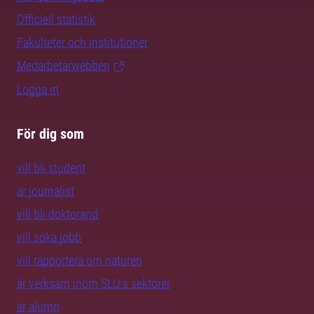
Officiell statistik
Fakulteter och institutioner
Medarbetarwebben
Logga in
För dig som
vill bli student
är journalist
vill bli doktorand
vill söka jobb
vill rapportera om naturen
är verksam inom SLU:s sektorer
är alumn