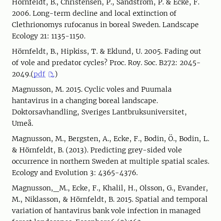
Hörnfeldt, B., Christensen, P., Sandström, P. & Ecke, F.
2006. Long-term decline and local extinction of
Clethrionomys rufocanus in boreal Sweden. Landscape
Ecology 21: 1135-1150.
Hörnfeldt, B., Hipkiss, T. & Eklund, U. 2005. Fading out
of vole and predator cycles? Proc. Roy. Soc. B272: 2045-
2049.(
pdf
)
Magnusson, M. 2015. Cyclic voles and Puumala
hantavirus in a changing boreal landscape.
Doktorsavhandling, Sveriges Lantbruksuniversitet,
Umeå.
Magnusson, M., Bergsten, A., Ecke, F., Bodin, Ö., Bodin, L.
& Hörnfeldt, B. (2013). Predicting grey-sided vole
occurrence in northern Sweden at multiple spatial scales.
Ecology and Evolution 3: 4365-4376.
Magnusson,_M., Ecke, F., Khalil, H., Olsson, G., Evander,
M., Niklasson, & Hörnfeldt, B. 2015. Spatial and temporal
variation of hantavirus bank vole infection in managed