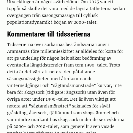
Utvecklingen är något svårbedömd. Om 2025 var ett
toppår så skulle det vara med de lägsta tätheterna sedan
övergången från säsongsmässiga till cyklisk
populationsdynamik i början av 2000-talet.
Kommentarer till tidsserierna
Tidsserierna över sorkarnas beståndsvariationer i
Ammarnäs före millennieskiftet är alldeles för korta för
att ge underlag för någon helt säker bedömning av
eventuella långtidstrender fram tom 1990-talet. Trots
detta är det värt att notera den påfallande
säsongsmässigheten med återkommande
vinternedgångar och "sågtandsmönstrade" kurvor, inte
bara för skogssork (tidigare: ängssork) utan även för
övriga arter under 1990-talet. Det är även viktigt att
notera att "sågtandsmönstret" saknades för såväl
gråsiding, åkersork, fjällämmel som skogslämmel och
var mindre markant hos skogssork under de sex cyklerna
på 2000- och 2010-talet, som generellt även visade