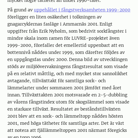
mycket högre tätheter än under 1990-talet.
På grund av
uppehållet i fångstverksamheten 1999-2000
föreligger en liten osäkerhet i tolkningen av
gnagarcyklernas fasläge i Ammarnäs 2001. Enligt
uppgifter från Erik Nyholm, som bedrivit sorkfångster i
mindre skala inom ramen för LUVRE-projektet även
1999-2000, förefaller det emellertid uppenbart att en
bottennivå nåddes under 1999, som därefter följdes av
en uppgångsfas under 2000. Denna bild av utvecklingen
stöds av miljöövervakningens fångstresultat som visade
på en relativt måttlig, och med mycket stor sannolikhet
avtagande, tillväxttakt för samtliga sork- och
lämmelarter under sommaren 2001 jämfört med året
innan. Tillväxttakten 2001 motsvarade en 2-5-dubbling
av vårens fångstindex utom för skogslämmel som visade
en starkare tillväxt. Resultatet av beståndstillväxten
2001 blev att en sork- och lämmeltopp nåddes hösten
2001, med höga tätheter för samtliga arter. Det är värt
att notera att fjällämmeltoppen 2001 närmast föregicks
av en topp 1996.