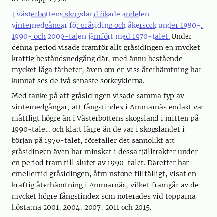
I Västerbottens skogsland ökade andelen
vinternedgångar för gråsiding och åkersork under 1980-,
1990- och 2000-talen jämfört med 1970-talet.
Under
denna period visade framför allt gråsidingen en mycket
kraftig beståndsnedgång där, med ännu bestående
mycket låga tätheter, även om en viss återhämtning har
kunnat ses de två senaste sorkcyklerna.
Med tanke på att gråsidingen visade samma typ av
vinternedgångar, att fångstindex i Ammarnäs endast var
måttligt högre än i Västerbottens skogsland i mitten på
1990-talet, och klart lägre än de var i skogslandet i
början på 1970-talet, förefaller det sannolikt att
gråsidingen även har minskat i dessa fjälltrakter under
en period fram till slutet av 1990-talet. Därefter har
emellertid gråsidingen, åtminstone tillfälligt, visat en
kraftig återhämtning i Ammarnäs, vilket framgår av de
mycket högre fångstindex som noterades vid topparna
höstarna 2001, 2004, 2007, 2011 och 2015.