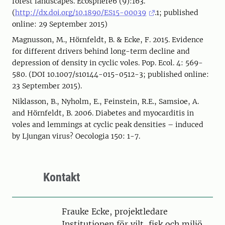
forest landscapes. Ecosphere6 (9):163.
(
http://dx.doi.org/10.1890/ES15-00039
.1; published
online: 29 September 2015)
Magnusson, M., Hörnfeldt, B. & Ecke, F. 2015. Evidence
for different drivers behind long-term decline and
depression of density in cyclic voles. Pop. Ecol. 4: 569-
580. (DOI 10.1007/s10144-015-0512-3; published online:
23 September 2015).
Niklasson, B., Nyholm, E., Feinstein, R.E., Samsioe, A.
and Hörnfeldt, B. 2006. Diabetes and myocarditis in
voles and lemmings at cyclic peak densities – induced
by Ljungan virus? Oecologia 150: 1-7.
Kontakt
Person
Frauke Ecke, projektledare
Institutionen för vilt, fisk och miljö