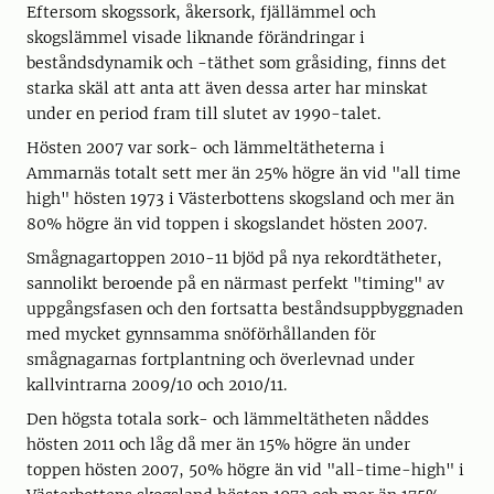
Eftersom skogssork, åkersork, fjällämmel och
skogslämmel visade liknande förändringar i
beståndsdynamik och -täthet som gråsiding, finns det
starka skäl att anta att även dessa arter har minskat
under en period fram till slutet av 1990-talet.
Hösten 2007 var sork- och lämmeltätheterna i
Ammarnäs totalt sett mer än 25% högre än vid "all time
high" hösten 1973 i Västerbottens skogsland och mer än
80% högre än vid toppen i skogslandet hösten 2007.
Smågnagartoppen 2010-11 bjöd på nya rekordtätheter,
sannolikt beroende på en närmast perfekt "timing" av
uppgångsfasen och den fortsatta beståndsuppbyggnaden
med mycket gynnsamma snöförhållanden för
smågnagarnas fortplantning och överlevnad under
kallvintrarna 2009/10 och 2010/11.
Den högsta totala sork- och lämmeltätheten nåddes
hösten 2011 och låg då mer än 15% högre än under
toppen hösten 2007, 50% högre än vid "all-time-high" i