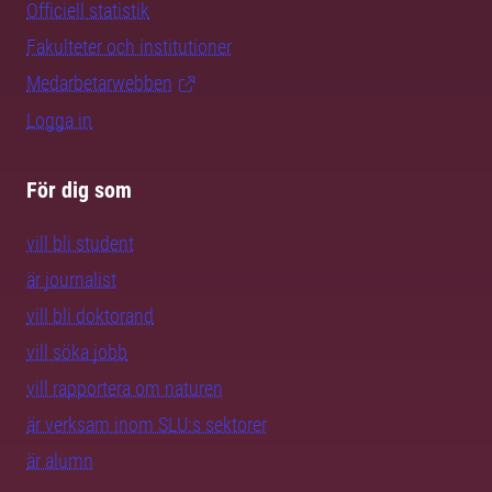
Officiell statistik
Fakulteter och institutioner
Medarbetarwebben
Logga in
För dig som
vill bli student
är journalist
vill bli doktorand
vill söka jobb
vill rapportera om naturen
är verksam inom SLU:s sektorer
är alumn