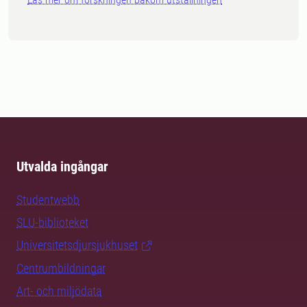
Utvalda ingångar
Studentwebb
SLU-biblioteket
Universitetsdjursjukhuset
Centrumbildningar
Art- och miljödata