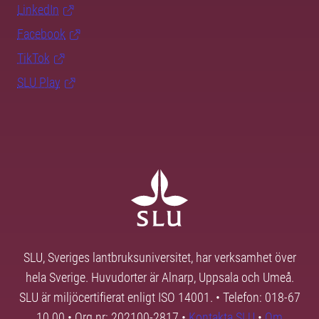
LinkedIn
Facebook
TikTok
SLU Play
SLU, Sveriges lantbruksuniversitet, har verksamhet över
hela Sverige. Huvudorter är Alnarp, Uppsala och Umeå.
SLU är miljöcertifierat enligt ISO 14001. • Telefon: 018-67
10 00 • Org nr: 202100-2817 •
Kontakta SLU
•
Om