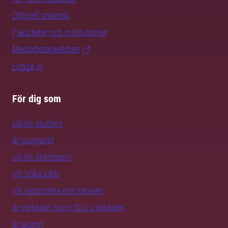
Officiell statistik
Fakulteter och institutioner
Medarbetarwebben
Logga in
För dig som
vill bli student
är journalist
vill bli doktorand
vill söka jobb
vill rapportera om naturen
är verksam inom SLU:s sektorer
är alumn