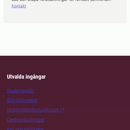
Kontakt
Utvalda ingångar
Studentwebb
SLU-biblioteket
Universitetsdjursjukhuset
Centrumbildningar
Art- och miljödata