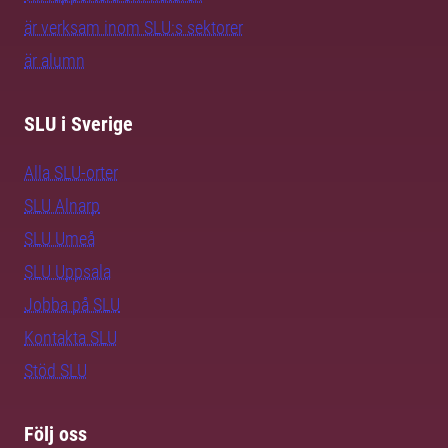
är verksam inom SLU:s sektorer
är alumn
SLU i Sverige
Alla SLU-orter
SLU Alnarp
SLU Umeå
SLU Uppsala
Jobba på SLU
Kontakta SLU
Stöd SLU
Följ oss