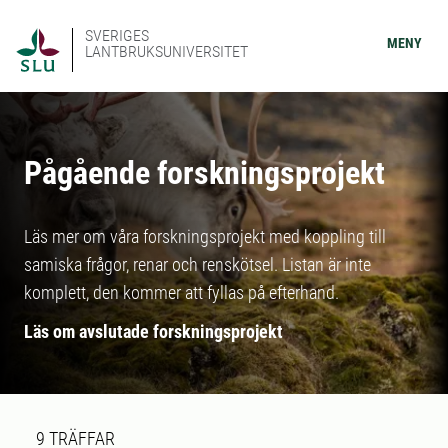
SVERIGES
MENY
LANTBRUKSUNIVERSITET
Pågående forskningsprojekt
Läs mer om våra forskningsprojekt med koppling till
samiska frågor, renar och renskötsel. Listan är inte
komplett, den kommer att fyllas på efterhand.
Läs om avslutade forskningsprojekt
Sökresultat
9 sökresultat hittades
9
TRÄFFAR