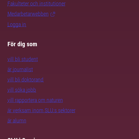
Fakulteter och institutioner
Medarbetarwebben
Logga in
För dig som
vill bli student
är journalist
vill bli doktorand
vill söka jobb
vill rapportera om naturen
är verksam inom SLU:s sektorer
är alumn