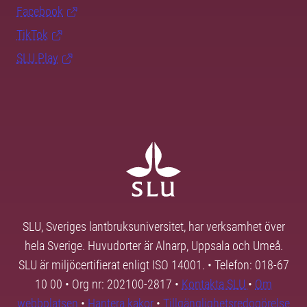
Facebook
TikTok
SLU Play
SLU, Sveriges lantbruksuniversitet, har verksamhet över
hela Sverige. Huvudorter är Alnarp, Uppsala och Umeå.
SLU är miljöcertifierat enligt ISO 14001. • Telefon: 018-67
10 00 • Org nr: 202100-2817 •
Kontakta SLU
•
Om
webbplatsen
•
Hantera kakor
•
Tillgänglighetsredogörelse