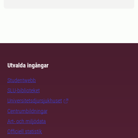
Utvalda ingångar
Studentwebb
SLU-biblioteket
Universitetsdjursjukhuset
Centrumbildningar
Art- och miljödata
Officiell statistik