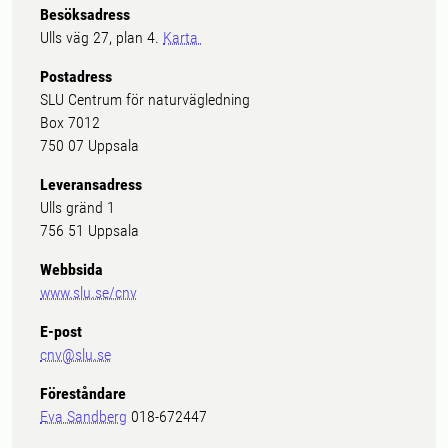
Besöksadress
Ulls väg 27, plan 4.
Karta
Postadress
SLU Centrum för naturvägledning
Box 7012
750 07 Uppsala
Leveransadress
Ulls gränd 1
756 51 Uppsala
Webbsida
www.slu.se/cnv
E-post
cnv@slu.se
Föreståndare
Eva Sandberg
018-672447