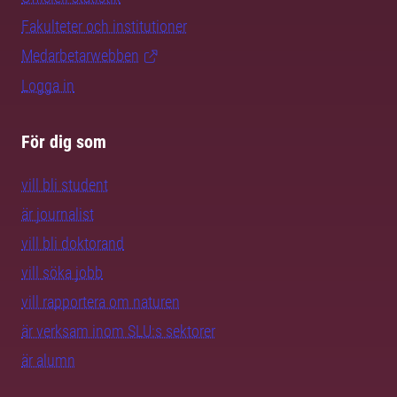
Fakulteter och institutioner
Medarbetarwebben
Logga in
För dig som
vill bli student
är journalist
vill bli doktorand
vill söka jobb
vill rapportera om naturen
är verksam inom SLU:s sektorer
är alumn