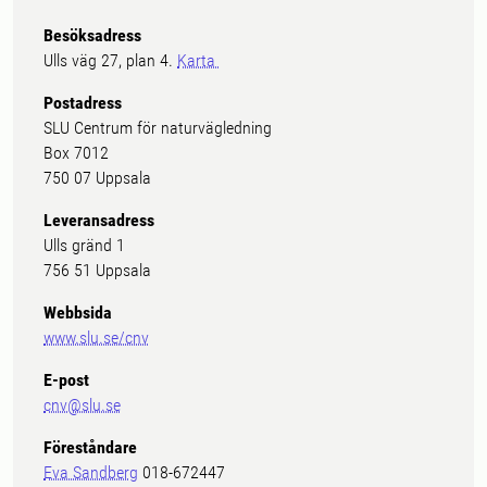
Besöksadress
Ulls väg 27, plan 4.
Karta
Postadress
SLU Centrum för naturvägledning
Box 7012
750 07 Uppsala
Leveransadress
Ulls gränd 1
756 51 Uppsala
Webbsida
www.slu.se/cnv
E-post
cnv@slu.se
Föreståndare
Eva Sandberg
018-672447