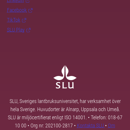
LinkedIn
Facebook
TikTok
SLU Play
SLU, Sveriges lantbruksuniversitet, har verksamhet över
hela Sverige. Huvudorter är Alnarp, Uppsala och Umeå.
SLU är miljöcertifierat enligt ISO 14001. • Telefon: 018-67
10 00 • Org nr: 202100-2817 •
Kontakta SLU
•
Om