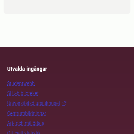
Utvalda ingångar
Studentwebb
SLU-biblioteket
Universitetsdjursjukhuset
Centrumbildningar
Art- och miljödata
Officiell statistik