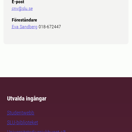
E-post
cnv@slu.se
Föreståndare
Eva Sandberg
018-672447
Utvalda ingångar
Studentwebb
SLU-biblioteket