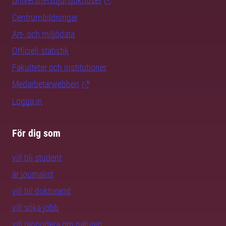
Universitetsdjursjukhuset
Centrumbildningar
Art- och miljödata
Officiell statistik
Fakulteter och institutioner
Medarbetarwebben
Logga in
För dig som
vill bli student
är journalist
vill bli doktorand
vill söka jobb
vill rapportera om naturen