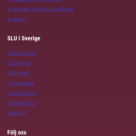
är verksam inom SLU:s sektorer
är alumn
SLU i Sverige
Alla SLU-orter
SLU Alnarp
SLU Umeå
SLU Uppsala
Jobba på SLU
Kontakta SLU
Stöd SLU
Följ oss