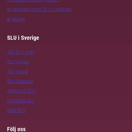
är verksam inom SLU:s sektorer
är alumn
SLU i Sverige
Alla SLU-orter
SLU Alnarp
SLU Umeå
SLU Uppsala
Jobba på SLU
Kontakta SLU
Stöd SLU
Följ oss