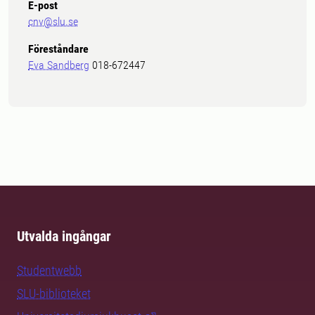
E-post
cnv@slu.se
Föreståndare
Eva Sandberg
018-672447
Utvalda ingångar
Studentwebb
SLU-biblioteket