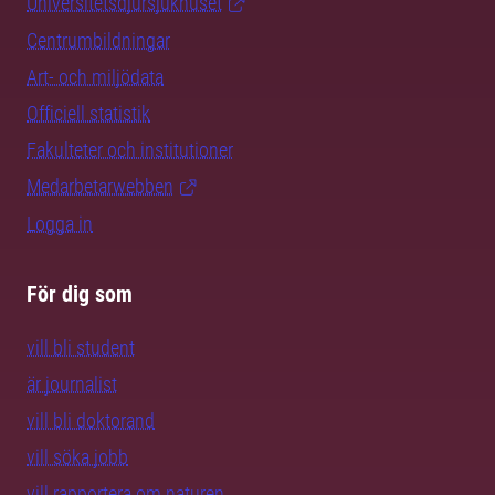
Universitetsdjursjukhuset
Centrumbildningar
Art- och miljödata
Officiell statistik
Fakulteter och institutioner
Medarbetarwebben
Logga in
För dig som
vill bli student
är journalist
vill bli doktorand
vill söka jobb
vill rapportera om naturen