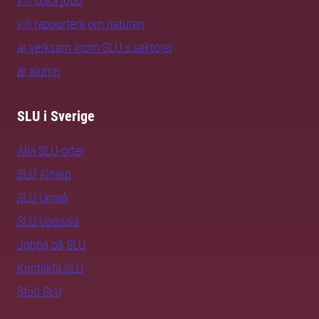
vill söka jobb
vill rapportera om naturen
är verksam inom SLU:s sektorer
är alumn
SLU i Sverige
Alla SLU-orter
SLU Alnarp
SLU Umeå
SLU Uppsala
Jobba på SLU
Kontakta SLU
Stöd SLU