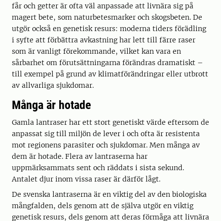
får och getter är ofta väl anpassade att livnära sig på
magert bete, som naturbetesmarker och skogsbeten. De
utgör också en genetisk resurs: moderna tiders förädling
i syfte att förbättra avkastning har lett till färre raser
som är vanligt förekommande, vilket kan vara en
sårbarhet om förutsättningarna förändras dramatiskt –
till exempel på grund av klimatförändringar eller utbrott
av allvarliga sjukdomar.
Många är hotade
Gamla lantraser har ett stort genetiskt värde eftersom de
anpassat sig till miljön de lever i och ofta är resistenta
mot regionens parasiter och sjukdomar. Men många av
dem är hotade. Flera av lantraserna har
uppmärksammats sent och räddats i sista sekund.
Antalet djur inom vissa raser är därför lågt.
De svenska lantraserna är en viktig del av den biologiska
mångfalden, dels genom att de själva utgör en viktig
genetisk resurs, dels genom att deras förmåga att livnära