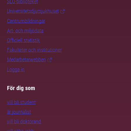
SLU-biblioteket
Universitetsdjursjukhuset
Centrumbildningar
Art- och miljödata
Officiell statistik
Fakulteter och institutioner
Medarbetarwebben
Logga in
För dig som
vill bli student
är journalist
vill bli doktorand