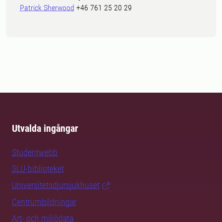
Patrick Sherwood
+46 761 25 20 29
Utvalda ingångar
Studentwebb
SLU-biblioteket
Universitetsdjursjukhuset
Centrumbildningar
Art- och miljödata