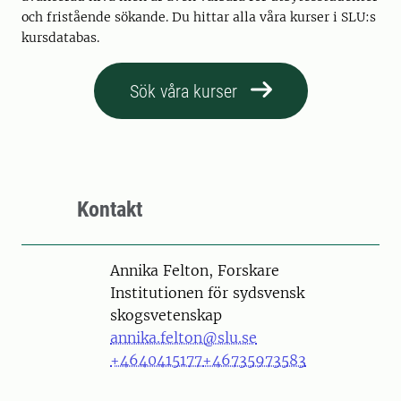
och fristående sökande. Du hittar alla våra kurser i SLU:s
kursdatabas.
Sök våra kurser
Kontakt
Person
Annika Felton, Forskare
Institutionen för sydsvensk
skogsvetenskap
annika.felton@slu.se
+4640415177
+46735973583