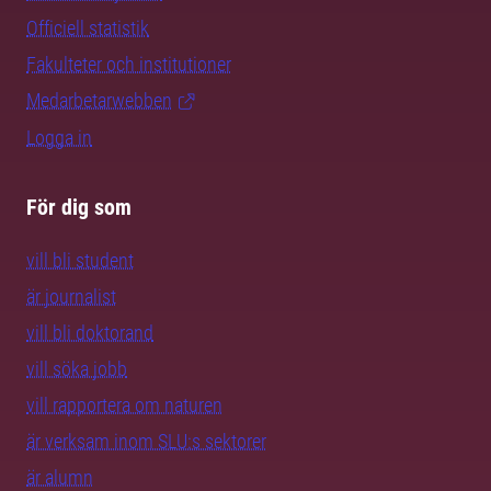
Officiell statistik
Fakulteter och institutioner
Medarbetarwebben
Logga in
För dig som
vill bli student
är journalist
vill bli doktorand
vill söka jobb
vill rapportera om naturen
är verksam inom SLU:s sektorer
är alumn