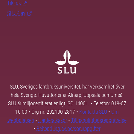
TikTok
SLU Play
SLU, Sveriges lantbruksuniversitet, har verksamhet över
hela Sverige. Huvudorter är Alnarp, Uppsala och Umeå.
SLU är miljöcertifierat enligt ISO 14001. • Telefon: 018-67
10 00 • Org nr: 202100-2817 •
Kontakta SLU
•
Om
webbplatsen
•
Hantera kakor
•
Tillgänglighetsredogörelse
•
Behandling av personuppgifter