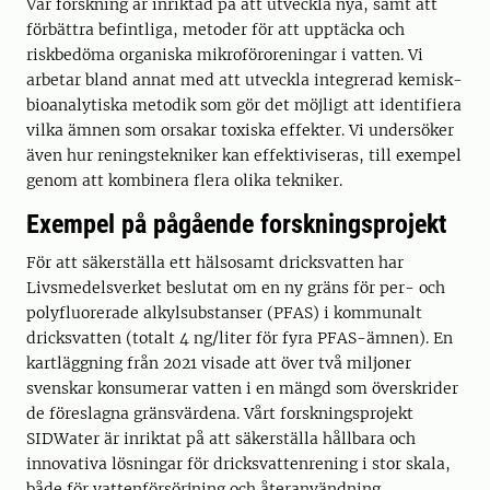
Vår forskning är inriktad på att utveckla nya, samt att
förbättra befintliga, metoder för att upptäcka och
riskbedöma organiska mikroföroreningar i vatten. Vi
arbetar bland annat med att utveckla integrerad kemisk-
bioanalytiska metodik som gör det möjligt att identifiera
vilka ämnen som orsakar toxiska effekter. Vi undersöker
även hur reningstekniker kan effektiviseras, till exempel
genom att kombinera flera olika tekniker.
Exempel på pågående forskningsprojekt
För att säkerställa ett hälsosamt dricksvatten har
Livsmedelsverket beslutat om en ny gräns för per- och
polyfluorerade alkylsubstanser (PFAS) i kommunalt
dricksvatten (totalt 4 ng/liter för fyra PFAS-ämnen). En
kartläggning från 2021 visade att över två miljoner
svenskar konsumerar vatten i en mängd som överskrider
de föreslagna gränsvärdena. Vårt forskningsprojekt
SIDWater är inriktat på att säkerställa hållbara och
innovativa lösningar för dricksvattenrening i stor skala,
både för vattenförsörjning och återanvändning.