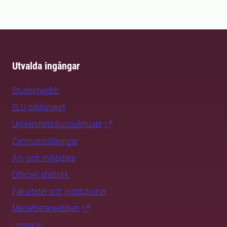
Utvalda ingångar
Studentwebb
SLU-biblioteket
Universitetsdjursjukhuset
Centrumbildningar
Art- och miljödata
Officiell statistik
Fakulteter och institutioner
Medarbetarwebben
Logga in